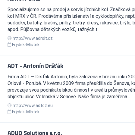
Specializujeme se na prodej a servis jízdních kol. Značková 
kol MRX v ČR. Prodáváme příslušenství a cyklodoplňky, např
sedačky, batohy, brašny, přilby, tretry, dresy, rukavice, brýle, 
apod. Půjčovna dětských vozíků, tažných t...
http://www.adroit.cz
Frýdek-Místek
ADT - Antonín Dršťák
Firma ADT – Dršťák Antonín, byla založena v březnu roku 20
Orlové - Porubě. V květnu 2009 firma přesídlila do Šenova, k
provozuje svou podnikatelskou činnost v areálu průmyslové
objektu ulice Volenská v Šenově. Naše firma je zaměřena...
http://www.adtcz.eu
Frýdek-Místek
ADUO Solutions s.r.o.