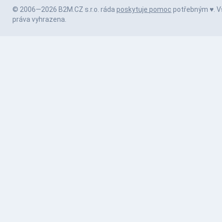
© 2006—2026 B2M.CZ s.r.o. ráda
poskytuje pomoc
potřebným ♥️. 
práva vyhrazena.