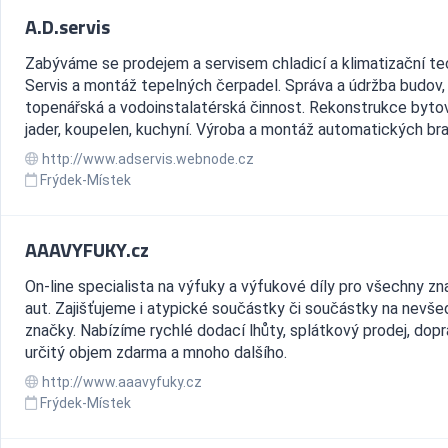
A.D.servis
Zabýváme se prodejem a servisem chladicí a klimatizační tec
Servis a montáž tepelných čerpadel. Správa a údržba budov,
topenářská a vodoinstalatérská činnost. Rekonstrukce byto
jader, koupelen, kuchyní. Výroba a montáž automatických bran
http://www.adservis.webnode.cz
Frýdek-Místek
AAAVYFUKY.cz
On-line specialista na výfuky a výfukové díly pro všechny z
aut. Zajišťujeme i atypické součástky či součástky na nevše
značky. Nabízíme rychlé dodací lhůty, splátkový prodej, dop
určitý objem zdarma a mnoho dalšího.
http://www.aaavyfuky.cz
Frýdek-Místek