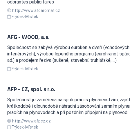
odorantes publicitaires
http://www.afcaromat.cz
Frýdek-Místek
AFG - WOOD, a.s.
Společnost se zabývá výrobou euroken a dveří (vchodových 
interiérových), výrobou lepeného programu (eurohranol, spár
ad.) a prodejem řeziva (sušené, stavební. truhlářské, ...)
Frýdek-Místek
AFP - CZ, spol. s r.o.
Společnost je zaměřena na spolupráci s plynárenstvím, zajiš
krátkodobé i dlouhodobé náhradní zásobování zemním plyne
pracích na plynovodech a při pozdním připojení na plynovod.
http://www.afpcz.cz
Frýdek-Místek