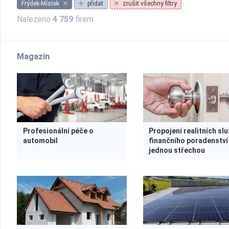
Frýdek-Místek
přidat
zrušit všechny filtry
Nalezeno
4 759
firem
Magazín
Profesionální péče o
Propojení realitních sl
automobil
finančního poradenství
jednou střechou