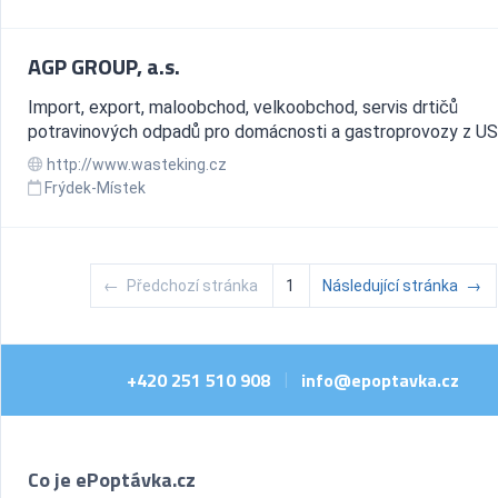
AGP GROUP, a.s.
Import, export, maloobchod, velkoobchod, servis drtičů
potravinových odpadů pro domácnosti a gastroprovozy z US
http://www.wasteking.cz
Frýdek-Místek
←
Předchozí stránka
1
Následující stránka
→
+420 251 510 908
info@epoptavka.cz
|
Co je ePoptávka.cz