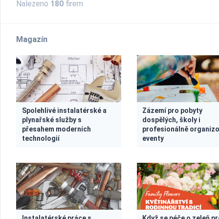
Nalezeno
180
firem
Magazín
Spolehlivé instalatérské a
Zázemí pro pobyty
plynařské služby s
dospělých, školy i
přesahem moderních
profesionálně organiz
technologií
eventy
Instalatérské práce s
Když se péče o zeleň pr