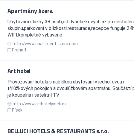
Apartmány Jizera
Ubytovací služby 38 osob,od dvoulúžkových až po šestičle
skupinu,parkovaní v blízkosti,restaurace,recepce funguje 24h
WIFI,kompletně vybavené
http://www.apartment-jizera.com
Praha 1
Art hotel
Provozování hotelu s nabídkou ubytování v jedno, dvou i
třílůžkových pokojích a dvoulůžkovém apartmánu. Součástí 
je koupelna i satelitní TV.
http://www.arthotelpisek.cz
Písek
BELLUCI HOTELS & RESTAURANTS s.r.o.