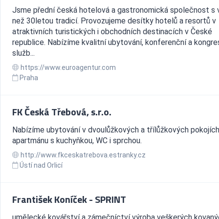
Jsme přední česká hotelová a gastronomická společnost s 
než 30letou tradicí. Provozujeme desítky hotelů a resortů v
atraktivních turistických i obchodních destinacích v České
republice. Nabízíme kvalitní ubytování, konferenční a kongr
služb...
https://www.euroagentur.com
Praha
FK Česká Třebová, s.r.o.
Nabízíme ubytování v dvoulůžkových a třílůžkových pokojích
apartmánu s kuchyňkou, WC i sprchou.
http://www.fkceskatrebova.estranky.cz
Ústí nad Orlicí
František Koníček - SPRINT
umělecké kovářství a zámečníctví výroba veškerých kovaný