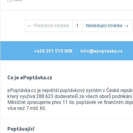
←
Předchozí stránka
1
Následující stránka
→
+420 251 510 908
info@epoptavka.cz
|
Co je ePoptávka.cz
ePoptávka.cz je největší poptávkový systém v České republ
který využívá 288 623 dodavatelů ze všech oborů podnikání.
Měsíčně zpracujeme přes 11 tis. poptávek ve finančním ob
více než 7 mld. Kč.
Poptávající