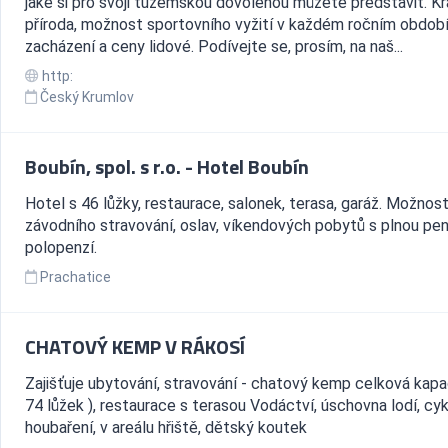
jaké si pro svoji tuzemskou dovolenou můžete představit. K
příroda, možnost sportovního vyžití v každém ročním období,
zacházení a ceny lidové. Podívejte se, prosím, na naš...
http:
Český Krumlov
Boubín, spol. s r.o. - Hotel Boubín
Hotel s 46 lůžky, restaurace, salonek, terasa, garáž. Možnos
závodního stravování, oslav, víkendových pobytů s plnou pen
polopenzí.
Prachatice
CHATOVÝ KEMP V RÁKOSÍ
Zajišťuje ubytování, stravování - chatový kemp celková kapac
74 lůžek ), restaurace s terasou Vodáctví, úschovna lodí, cykl
houbaření, v areálu hřiště, dětský koutek