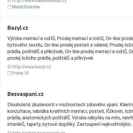
http://www.balonovezidle.cz
Mladá Boleslav
Bazyl.cz
Výroba matrací a roštů, Prodej matrací a roštů, On-line prode
bytového textilu, On-line prodej postelí a válend, Prodej lož
prádla, polštářů a přikrývek, On-line prodej matrací a roštů, O
prodej ložního prádla, polštářů a přikrývek
http://www.bazyl.cz
Praha 10
Bezvaspani.cz
Dlouholeté zkušenosti v možnostech zdravého spaní. Klient
konzultace, nabídka kvalitních matrací, postelí, lůžkovin, lož
prádla, anatomických polštářů. Výroba nábytku na míru, návr
interiérů, tapety, bytové doplňky. Zastoupení nejkvalitnějšíc..
http://eshop.bezvaspani.cz