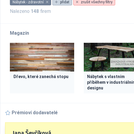
Nábytek - zdravotní
přidat
zrušit všechny filtry
Nalezeno
148
firem
Magazín
Dřevo, které zanechá stopu
Nábytek s vlastním
příběhem v industriáln
designu
Prémioví dodavatelé
Jana Ševčíková