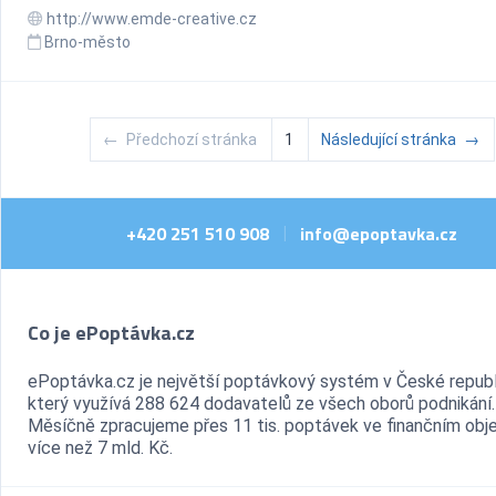
http://www.emde-creative.cz
Brno-město
←
Předchozí stránka
1
Následující stránka
→
+420 251 510 908
info@epoptavka.cz
|
Co je ePoptávka.cz
ePoptávka.cz je největší poptávkový systém v České republ
který využívá 288 624 dodavatelů ze všech oborů podnikání.
Měsíčně zpracujeme přes 11 tis. poptávek ve finančním ob
více než 7 mld. Kč.