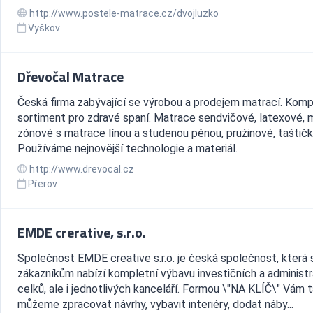
http://www.postele-matrace.cz/dvojluzko
Vyškov
Dřevočal Matrace
Česká firma zabývající se výrobou a prodejem matrací. Komp
sortiment pro zdravé spaní. Matrace sendvičové, latexové, 
zónové s matrace línou a studenou pěnou, pružinové, taštič
Používáme nejnovější technologie a materiál.
http://www.drevocal.cz
Přerov
EMDE crerative, s.r.o.
Společnost EMDE creative s.r.o. je česká společnost, která
zákazníkům nabízí kompletní výbavu investičních a administr
celků, ale i jednotlivých kanceláří. Formou \"NA KLÍČ\" Vám 
můžeme zpracovat návrhy, vybavit interiéry, dodat náby...