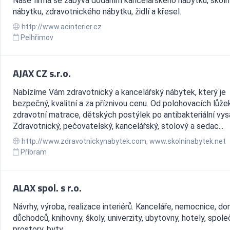
Naše firma se zabývá dodáním kancelářského nábytku, školn
nábytku, zdravotnického nábytku, židlí a křesel.
http://www.acinterier.cz
Pelhřimov
AJAX CZ s.r.o.
Nabízíme Vám zdravotnický a kancelářský nábytek, který je
bezpečný, kvalitní a za příznivou cenu. Od polohovacích lůže
zdravotní matrace, dětských postýlek po antibakteriální vys
Zdravotnický, pečovatelský, kancelářský, stolový a sedac...
http://www.zdravotnickynabytek.com, www.skolninabytek.net
Příbram
ALAX spol. s r.o.
Návrhy, výroba, realizace interiérů. Kanceláře, nemocnice, d
důchodců, knihovny, školy, univerzity, ubytovny, hotely, spol
prostory, byty