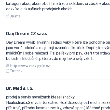
kategorii akce, akční zboží, matrace skladem, či zboží v akci
dozvíte o aktuálních prodejních akcích.
Bruntál
Day Dream CZ s.r.o.
Day Dream vyrábí kvalitní sedací vaky, které lze pohodlně o
jsou vodě odolné a mají trojí uzamčení kuliček. Dopřejte svý
miláčkům i sobě relaxaci. Psí pelíšky pro psy, kteří trpí otla
bolestmi kloubů, či páteře zde mají také svůj vak. I...
http://www.vaky-pytle.cz
Trutnov
Dr. Med s.r.o.
prodej a servis masážních křesel značky
Healer,Inada,Sanyo,Interactive Health,prodej ostaních masá
přístrojů, přírodní kosmesmetiky, zdravé spaní, léčebné prod