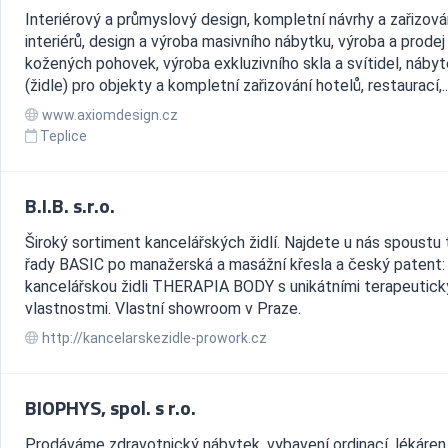
Interiérový a průmyslový design, kompletní návrhy a zařizová
interiérů, design a výroba masivního nábytku, výroba a prodej
kožených pohovek, výroba exkluzivního skla a svítidel, náby
(židle) pro objekty a kompletní zařizování hotelů, restaurací,..
www.axiomdesign.cz
Teplice
B.I.B. s.r.o.
Široký sortiment kancelářských židlí. Najdete u nás spoustu 
řady BASIC po manažerská a masážní křesla a český patent:
kancelářskou židli THERAPIA BODY s unikátními terapeutick
vlastnostmi. Vlastní showroom v Praze.
http://kancelarskezidle-prowork.cz
BIOPHYS, spol. s r.o.
Prodáváme zdravotnický nábytek, vybavení ordinací, lékáren