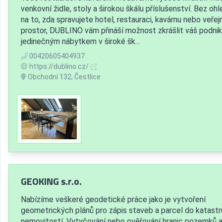
venkovní židle, stoly a širokou škálu příslušenství. Bez oh
na to, zda spravujete hotel, restauraci, kavárnu nebo veřej
prostor, DUBLINO vám přináší možnost zkrášlit váš podnik
jedinečným nábytkem v široké šk...
00420605404937
https://dublino.cz/
Obchodní 132, Čestlice
GEOKING s.r.o.
Nabízíme veškeré geodetické práce jako je vytvoření
geometrických plánů pro zápis staveb a parcel do katastr
nemovitostí. Vytyčování nebo ověřování hranic pozemků 