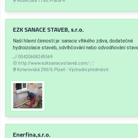
Rosečská 1736, Praha 4
EZK SANACE STAVEB, s.r.o.
Naší hlavní činností je: sanace vlhkého zdiva, dodatečné
hydroizolace staveb, odvlhčování nebo odvodňování stav
00420608245569
http://www.ezksanacestaveb.com/
Koterovská 290/9, Plzeň - Východní předměstí
Enerfina,s.r.o.