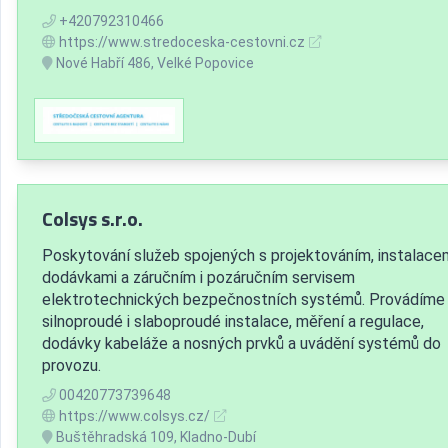
+420792310466
https://www.stredoceska-cestovni.cz
Nové Habří 486, Velké Popovice
Colsys s.r.o.
Poskytování služeb spojených s projektováním, instalacem
dodávkami a záručním i pozáručním servisem
elektrotechnických bezpečnostních systémů. Provádíme
silnoproudé i slaboproudé instalace, měření a regulace,
dodávky kabeláže a nosných prvků a uvádění systémů do
provozu.
00420773739648
https://www.colsys.cz/
Buštěhradská 109, Kladno-Dubí