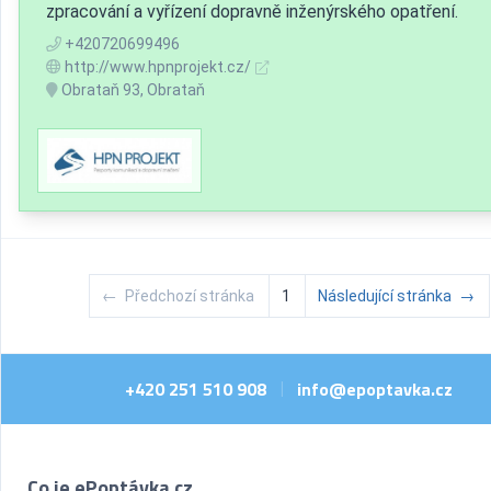
zpracování a vyřízení dopravně inženýrského opatření.
+420720699496
http://www.hpnprojekt.cz/
Obrataň 93, Obrataň
←
Předchozí stránka
1
Následující stránka
→
+420 251 510 908
info@epoptavka.cz
|
Co je ePoptávka.cz