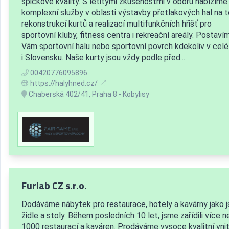
špičkové kvality. S letitými zkušenostmi v oboru nabízíme
komplexní služby v oblasti výstavby přetlakových hal na t
rekonstrukcí kurtů a realizací multifunkčních hřišť pro
sportovní kluby, fitness centra i rekreační areály. Postaví
Vám sportovní halu nebo sportovní povrch kdekoliv v cel
i Slovensku. Naše kurty jsou vždy podle před...
00420776095896
https://halyhned.cz/
Chaberská 402/41, Praha 8 - Kobylisy
Furlab CZ s.r.o.
Dodáváme nábytek pro restaurace, hotely a kavárny jako 
židle a stoly. Během posledních 10 let, jsme zařídili více n
1000 restaurací a kaváren. Prodáváme vysoce kvalitní vnitř