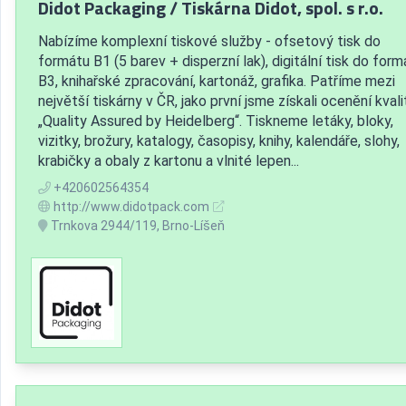
Didot Packaging / Tiskárna Didot, spol. s r.o.
Nabízíme komplexní tiskové služby - ofsetový tisk do
formátu B1 (5 barev + disperzní lak), digitální tisk do form
B3, knihařské zpracování, kartonáž, grafika. Patříme mezi
největší tiskárny v ČR, jako první jsme získali ocenění kvali
„Quality Assured by Heidelberg“. Tiskneme letáky, bloky,
vizitky, brožury, katalogy, časopisy, knihy, kalendáře, slohy,
krabičky a obaly z kartonu a vlnité lepen...
+420602564354
http://www.didotpack.com
Trnkova 2944/119, Brno-Líšeň