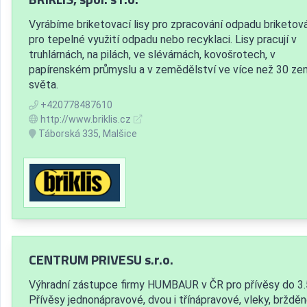
Vyrábíme briketovací lisy pro zpracování odpadu briketov
pro tepelné využití odpadu nebo recyklaci. Lisy pracují v
truhlárnách, na pilách, ve slévárnách, kovošrotech, v
papírenském průmyslu a v zemědělství ve více než 30 ze
světa.
+420778487610
http://www.briklis.cz
Táborská 335, Malšice
CENTRUM PRIVESU s.r.o.
Výhradní zástupce firmy HUMBAUR v ČR pro přívěsy do 3.
Přívěsy jednonápravové, dvou i třínápravové, vleky, bržděn