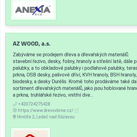
AZ WOOD, a.s.
Zabýváme se prodejem dřeva a dřevařských materiálů:
stavební řezivo, desky, fošny, hranoly a střešní latě, dále 
palubky, a to obkladové palubky i podlahové palubky, tera
prkna, OSB desky, palivové dříví, KVH hranoly, BSH hranoly,
biodesky, a desky Durélis. Kromě toho prodáváme také dal
sortiment dřevařských materiálů, jako jsou hoblované hran
a prkna, truhlářské řezivo, vnitřní dve...
+420724275428
https://www.drevovbrne.cz/
Hrnčíře 2, Ledeč nad Sázavou