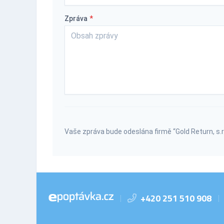
Zpráva
*
Vaše zpráva bude odeslána firmě “Gold Return, s.r.
+420 251 510 908
|
|