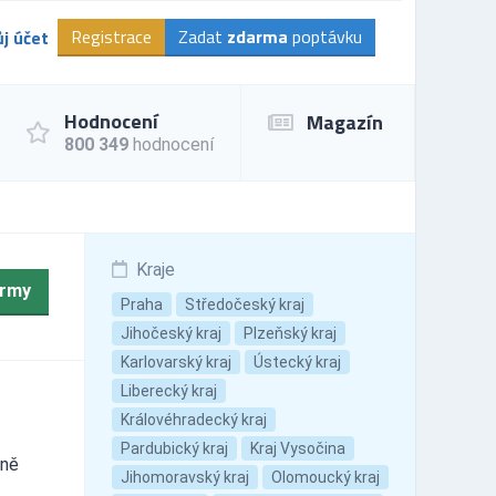
Registrace
Zadat
zdarma
poptávku
j účet
Hodnocení
Magazín
800 349
hodnocení
Kraje
irmy
Praha
Středočeský kraj
Jihočeský kraj
Plzeňský kraj
Karlovarský kraj
Ústecký kraj
Liberecký kraj
Královéhradecký kraj
Pardubický kraj
Kraj Vysočina
rně
Jihomoravský kraj
Olomoucký kraj