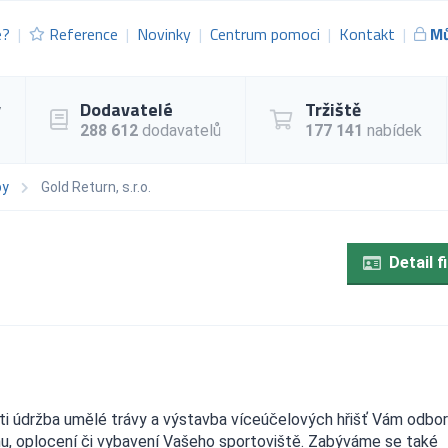
e?
Reference
Novinky
Centrum pomoci
Kontakt
Mů
y
Dodavatelé
Tržiště
288 612
dodavatelů
177 141
nabídek
by
Gold Return, s.r.o.
Detail f
ti údržba umělé trávy a výstavba víceúčelových hřišť Vám odbo
, oplocení či vybavení Vašeho sportoviště. Zabýváme se také