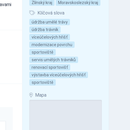
Zlínský kraj
Moravskoslezský kraj
ravami
Klíčová slova
údržba umělé trávy
údržba trávník
víceúčelových hřišť
modernizace povrchu
sportoviště
servis umělých trávníků
renovací sportovišť
výstavba víceúčelových hřišť
sportoviště
Mapa