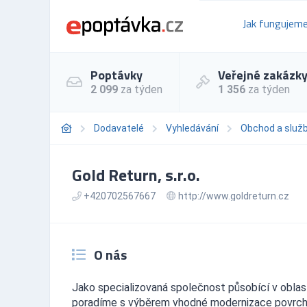
Jak fungujem
Poptávky
Veřejné zakázk
2 099
za týden
1 356
za týden
Dodavatelé
Vyhledávání
Obchod a služ
Gold Return, s.r.o.
+420702567667
http://www.goldreturn.cz
O nás
Jako specializovaná společnost působící v oblas
poradíme s výběrem vhodné modernizace povrchu