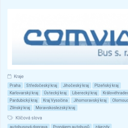
Kraje
Praha
Středočeský kraj
Jihočeský kraj
Plzeňský kraj
Karlovarský kraj
Ústecký kraj
Liberecký kraj
Královéhradec
Pardubický kraj
Kraj Vysočina
Jihomoravský kraj
Olomouc
Zlínský kraj
Moravskoslezský kraj
Klíčová slova
autobusová doprava
Pronájem autobusů
zájezdy