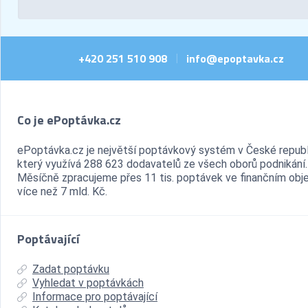
+420 251 510 908
info@epoptavka.cz
|
Co je ePoptávka.cz
ePoptávka.cz je největší poptávkový systém v České republ
který využívá 288 623 dodavatelů ze všech oborů podnikání.
Měsíčně zpracujeme přes 11 tis. poptávek ve finančním ob
více než 7 mld. Kč.
Poptávající
Zadat poptávku
Vyhledat v poptávkách
Informace pro poptávající