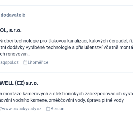
 dodavatelé
L, s.r.o.
robci technologie pro tlakovou kanalizaci, kalových čerpadel, ří
tní dodávky vyráběné technologie a příslušenství včetně montá
ch renovovan...
aqspol.cz
Litoměřice
ELL (CZ) s.r.o.
 a montáže kamerových a elektronických zabezpečovacích systém
ňování vodního kamene, změkčování vody, úprava pitné vody
//www.cistickyvody.cz
Beroun