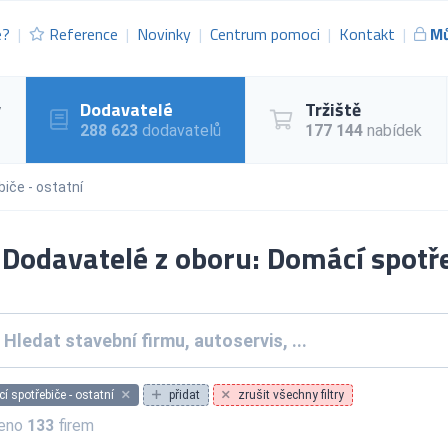
e?
Reference
Novinky
Centrum pomoci
Kontakt
Mů
y
Dodavatelé
Tržiště
288 623
dodavatelů
177 144
nabídek
iče - ostatní
Dodavatelé z oboru: Domácí spotře
 spotřebiče - ostatní
přidat
zrušit všechny filtry
zeno
133
firem