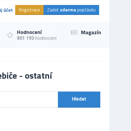
Registrace
Zadat
zdarma
poptávku
j účet
Hodnocení
Magazín
801 193
hodnocení
biče - ostatní
Hledat