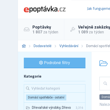
Jak fungujem
Poptávky
Veřejné zakázk
1 807
za týden
1 089
za týden
Dodavatelé
Vyhledávání
Domácí spotřeb
Podrobné filtry
Kategorie
Domácí
Domácí spotřebiče - ostatní
Nale
Dřevařské výrobky, Dřevo
3,316