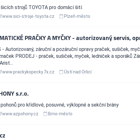
šicích strojů TOYOTA pro domácí šití.
//www.sici-stroje-toyota.cz
Plzeň-město
ATICKÉ PRAČKY A MYČKY - autorizovaný servis, opr
- Autorizovaný, záruční a pozáruční opravy praček, sušiček, myč
naček PRODEJ - praček, sušiček, myček, ledniček a sporáků Záru
rist...
//www.prackykopecky.7x.cz
Ústí nad Orlicí
ONY s.r.o.
pohonů pro křídlové, posuvné, výklopné a sekční brány
//www.azpohony.cz
Brno-město
cz