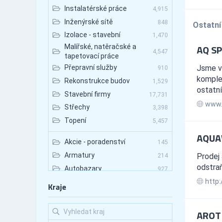
Instalatérské práce
4,915
Inženýrské sítě
848
Ostatní
Izolace - stavební
1,470
AQ SPO
Malířské, natěračské a
4,547
tapetovací práce
Jsme vý
Přepravní služby
910
komple
Rekonstrukce budov
1,529
ostatní
Stavební firmy
17,731
www.
Střechy
3,398
Topení
5,457
AQUAW
Akcie - poradenství
145
Armatury
Prodej
214
odstra
Autobazary
927
http:
Autobazary - nákladní vozy
89
Kraje
Autobazary - osobní vozy
531
Autobazary - užitkové vozy
133
AROT
Autobusová doprava
672