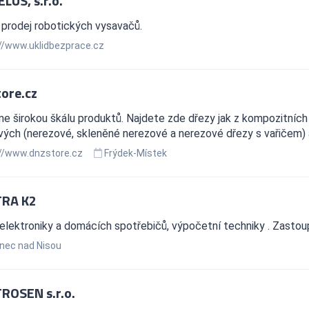
LUS, s.r.o.
 prodej robotických vysavačů.
//www.uklidbezprace.cz
ore.cz
e širokou škálu produktů. Najdete zde dřezy jak z kompozitních ma
ých (nerezové, skleněné nerezové a nerezové dřezy s vařičem) a
//www.dnzstore.cz
Frýdek-Místek
TRA K2
elektroniky a domácích spotřebičů, výpočetní techniky . Zastou
nec nad Nisou
ROSEN s.r.o.