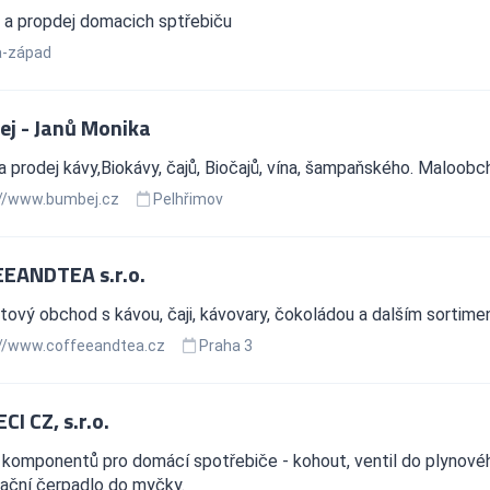
 a propdej domacich sptřebiču
a-západ
j - Janů Monika
 prodej kávy,Biokávy, čajů, Biočajů, vína, šampaňského. Maloobc
//www.bumbej.cz
Pelhřimov
EANDTEA s.r.o.
tový obchod s kávou, čaji, kávovary, čokoládou a dalším sorti
//www.coffeeandtea.cz
Praha 3
I CZ, s.r.o.
komponentů pro domácí spotřebiče - kohout, ventil do plynové
lační čerpadlo do myčky.