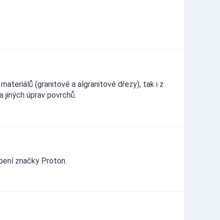
teriálů (granitové a algranitové dřezy), tak i z
 jiných úprav povrchů.
pení značky Proton.