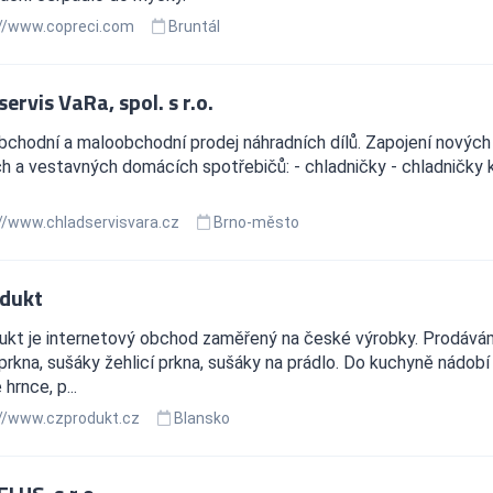
//www.copreci.com
Bruntál
ervis VaRa, spol. s r.o.
chodní a maloobchodní prodej náhradních dílů. Zapojení nových 
ch a vestavných domácích spotřebičů: - chladničky - chladničky 
//www.chladservisvara.cz
Brno-město
dukt
ukt je internetový obchod zaměřený na české výrobky. Prodáv
 prkna, sušáky žehlicí prkna, sušáky na prádlo. Do kuchyně nádobí 
hrnce, p...
//www.czprodukt.cz
Blansko