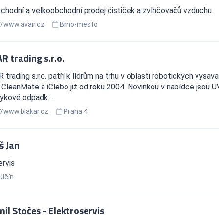
chodní a velkoobchodní prodej čističek a zvlhčovačů vzduchu.
//www.avair.cz
Brno-město
R trading s.r.o.
trading s.r.o. patří k lídrům na trhu v oblasti robotických v
CleanMate a iClebo již od roku 2004. Novinkou v nabídce jsou U
ykové odpadk...
//www.blakar.cz
Praha 4
š Jan
ervis
Jičín
il Stočes - Elektroservis