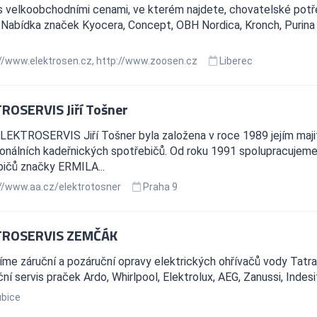
 velkoobchodními cenami, ve kterém najdete, chovatelské potře
. Nabídka značek Kyocera, Concept, OBH Nordica, Kronch, Purina Pr
//www.elektrosen.cz, http://www.zoosen.cz
Liberec
ROSERVIS Jiří Tošner
LEKTROSERVIS Jiří Tošner byla založena v roce 1989 jejím maji
ionálních kadeřnických spotřebičů. Od roku 1991 spolupracujem
bičů značky ERMILA...
//www.aa.cz/elektrotosner
Praha 9
TROSERVIS ZEMČÁK
me záruční a pozáruční opravy elektrických ohřívačů vody Tatr
ní servis praček Ardo, Whirlpool, Elektrolux, AEG, Zanussi, Indesi
bice