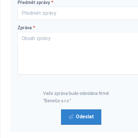
Předmět zprávy
*
Zpráva
*
Vaše zpráva bude odeslána firmě
“BeneGo s.r.o.”
Odeslat