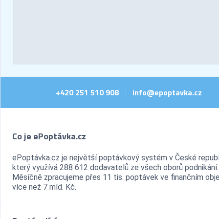
+420 251 510 908
info@epoptavka.cz
|
Co je ePoptávka.cz
ePoptávka.cz je největší poptávkový systém v České republ
který využívá 288 612 dodavatelů ze všech oborů podnikání.
Měsíčně zpracujeme přes 11 tis. poptávek ve finančním ob
více než 7 mld. Kč.