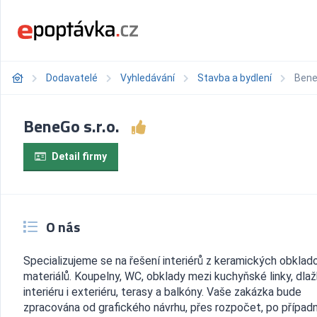
Dodavatelé
Vyhledávání
Stavba a bydlení
BeneG
BeneGo s.r.o.
Detail firmy
O nás
Specializujeme se na řešení interiérů z keramických obkla
materiálů. Koupelny, WC, obklady mezi kuchyňské linky, dlaž
interiéru i exteriéru, terasy a balkóny. Vaše zakázka bude
zpracována od grafického návrhu, přes rozpočet, po případ