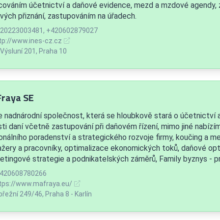
cováním účetnictví a daňové evidence, mezd a mzdové agendy,
vých přiznání, zastupováním na úřadech.
20223003481, +420602879027
tp://www.ines-cz.cz
Výsluní 201, Praha 10
raya SE
 nadnárodní společnost, která se hloubkově stará o účetnictví 
sti daní včetně zastupování při daňovém řízení, mimo jiné nabízí
onálního poradenství a strategického rozvoje firmy, koučing a me
žery a pracovníky, optimalizace ekonomických toků, daňové opt
etingové strategie a podnikatelských záměrů, Family byznys - pro
420608780266
tps://www.mafraya.eu/
řežní 249/46, Praha 8 - Karlín