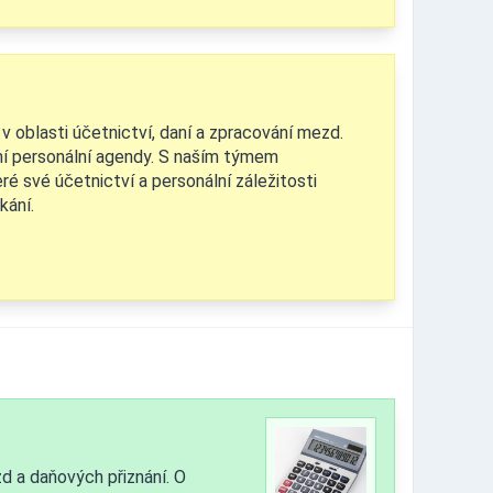
v oblasti účetnictví, daní a zpracování mezd.
ní personální agendy. S naším týmem
ré své účetnictví a personální záležitosti
kání.
 a daňových přiznání. O