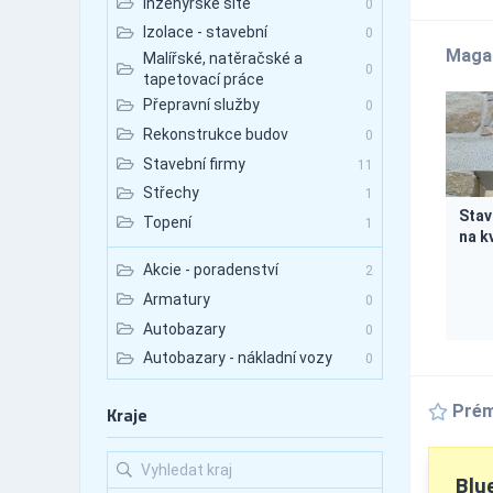
Inženýrské sítě
0
Izolace - stavební
0
Maga
Malířské, natěračské a
0
tapetovací práce
Přepravní služby
0
Rekonstrukce budov
0
Stavební firmy
11
Střechy
1
Stav
Topení
1
na kv
Akcie - poradenství
2
Armatury
0
Autobazary
0
Autobazary - nákladní vozy
0
Autobazary - osobní vozy
0
Prém
Kraje
Autobazary - užitkové vozy
0
Autobusová doprava
0
Autobusová doprava -
Blue
0
mezinárodní