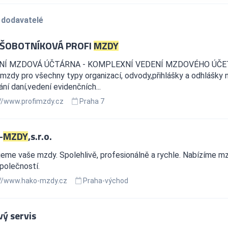
 dodavatelé
 ŠOBOTNÍKOVÁ PROFI
MZDY
Í MZDOVÁ ÚČTÁRNA - KOMPLEXNÍ VEDENÍ MZDOVÉHO ÚČETNIC
mzdy pro všechny typy organizací, odvody,přihlášky a odhlášky
ní daní,vedení evidenčních...
//www.profimzdy.cz
Praha 7
-
MZDY
,s.r.o.
eme vaše mzdy. Spolehlivě, profesionálně a rychle. Nabízíme mz
polečností.
//www.hako-mzdy.cz
Praha-východ
ý servis