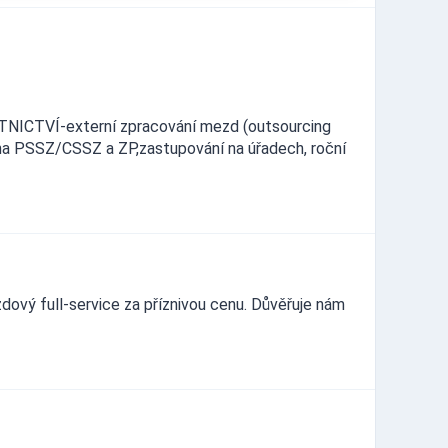
TVÍ-externí zpracování mezd (outsourcing
 na PSSZ/CSSZ a ZP,zastupování na úřadech, roční
dový full-service za příznivou cenu. Důvěřuje nám