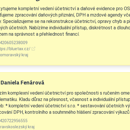
ytujeme kompletní vedení účetnictví a daňové evidence pro OSV
šťujeme zpracování daňových přiznání, DPH a mzdové agendy vč
y. Specializujeme se na rekonstrukce účetnictví, opravy chyb a p
iných účetních. Nabízíme individuální přístup, diskrétnost a dlou
zem na správnost a přehlednost financí.
420605238009
tps://bluetax.cz/
homoravský kraj
. Daniela Fenárová
zím komplexní vedení účetnictví pro společnosti s ručením om
lematiku. Kladu důraz na přesnost, včasnost a individuální příst
eb: * kompletní vedení účetnictví s.r.o. * sestavování účetních v
cování DPH, kontrolního a souhrnného hlášení zpracování výkazů p
420722956555
ravskoslezský kraj