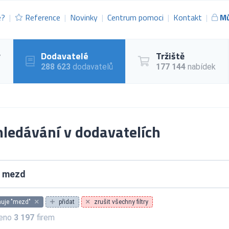
e?
Reference
Novinky
Centrum pomoci
Kontakt
Mů
y
Dodavatelé
Tržiště
288 623
dodavatelů
177 144
nabídek
ledávání v dodavatelích
uje "mezd"
přidat
zrušit všechny filtry
zeno
3 197
firem