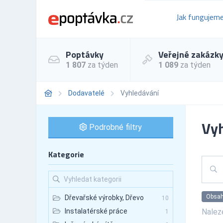
Jak fungujem
Poptávky
Veřejné zakázk
1 807
za týden
1 089
za týden
Dodavatelé
Vyhledávání
Vyh
Podrobné filtry
Kategorie
Obsah
Dřevařské výrobky, Dřevo
10
Nale
Instalatérské práce
1