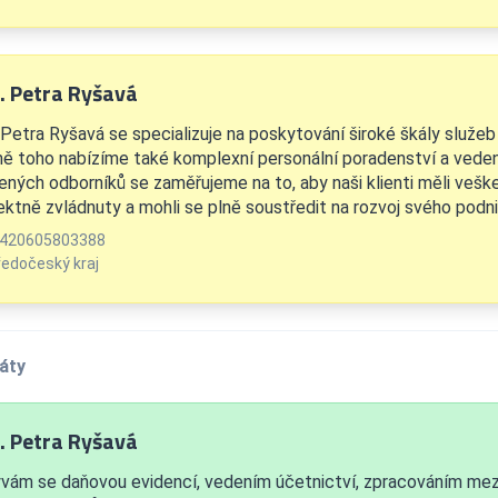
. Petra Ryšavá
 Petra Ryšavá se specializuje na poskytování široké škály služeb 
ě toho nabízíme také komplexní personální poradenství a vede
ených odborníků se zaměřujeme na to, aby naši klienti měli veške
ektně zvládnuty a mohli se plně soustředit na rozvoj svého podni
420605803388
ředočeský kraj
áty
. Petra Ryšavá
vám se daňovou evidencí, vedením účetnictví, zpracováním mezd