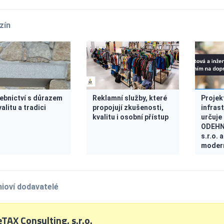
zín
ebnictví s důrazem
Reklamní služby, které
Projek
alitu a tradici
propojují zkušenosti,
infrast
kvalitu i osobní přístup
určuje 
ODEHN
s.r.o. 
modern
ioví dodavatelé
TAX Consulting, s.r.o.