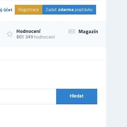
Registrace
Zadat
zdarma
poptávku
j účet
Hodnocení
Magazín
801 349
hodnocení
Hledat