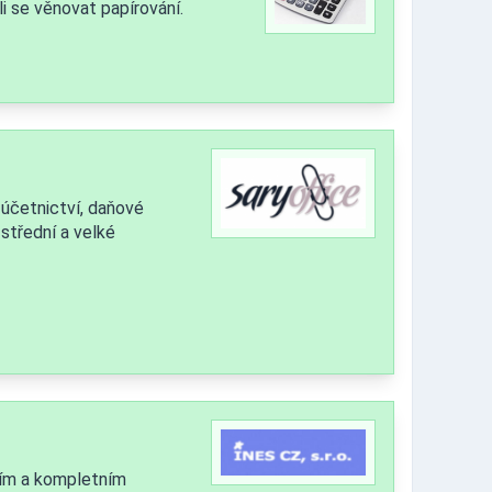
li se věnovat papírování.
 účetnictví, daňové
střední a velké
ím a kompletním