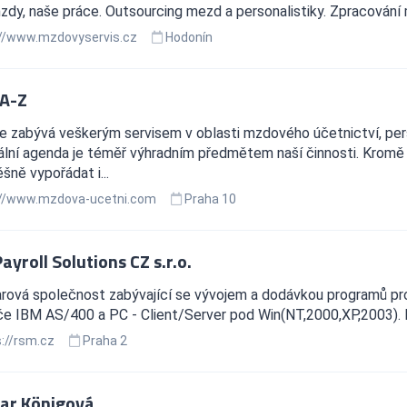
dy, naše práce. Outsourcing mezd a personalistiky. Zpracování
//www.mzdovyservis.cz
Hodonín
A-Z
e zabývá veškerým servisem v oblasti mzdového účetnictví, per
ální agenda je téměř výhradním předmětem naší činnosti. Krom
šně vypořádat i...
//www.mzdova-ucetni.com
Praha 10
yroll Solutions CZ s.r.o.
rová společnost zabývající se vývojem a dodávkou programů pr
če IBM AS/400 a PC - Client/Server pod Win(NT,2000,XP,2003). 
://rsm.cz
Praha 2
ar Königová