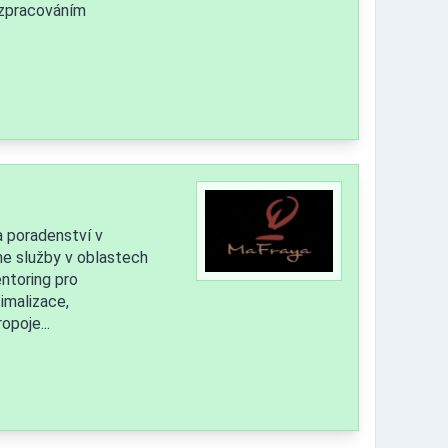
 zpracováním
a poradenství v
me služby v oblastech
ntoring pro
imalizace,
poje...