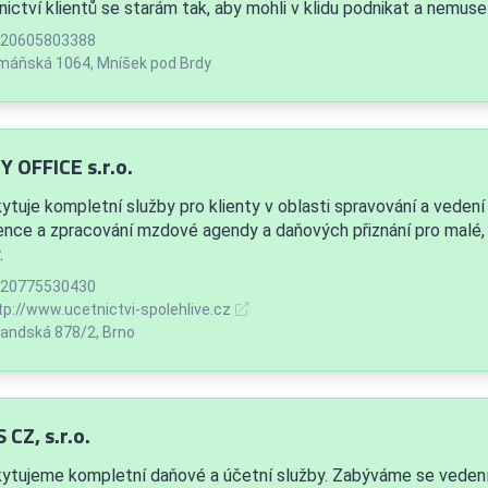
nictví klientů se starám tak, aby mohli v klidu podnikat a nemuse
20605803388
áňská 1064, Mníšek pod Brdy
Y OFFICE s.r.o.
ytuje kompletní služby pro klienty v oblasti spravování a vedení
ence a zpracování mzdové agendy a daňových přiznání pro malé, 
.
20775530430
tp://www.ucetnictvi-spolehlive.cz
andská 878/2, Brno
 CZ, s.r.o.
ytujeme kompletní daňové a účetní služby. Zabýváme se veden