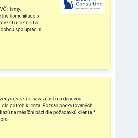
Č i firmy.
etně komunikace s
řevzetí účetnictví
hodobou spolupráci s
ezeným, včetně návaznosti na daňovou
up dle potřeb klienta. Rozsah poskytovaných
ýkazů na měsíční bázi dle požadavků klienta *
ro...