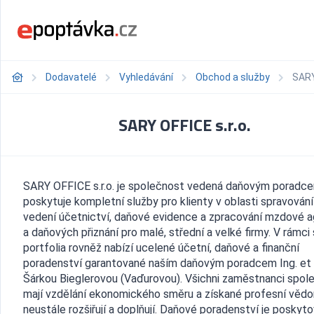
Dodavatelé
Vyhledávání
Obchod a služby
SARY
SARY OFFICE s.r.o.
SARY OFFICE s.r.o. je společnost vedená daňovým poradc
poskytuje kompletní služby pro klienty v oblasti spravování
vedení účetnictví, daňové evidence a zpracování mzdové 
a daňových přiznání pro malé, střední a velké firmy. V rámci
portfolia rovněž nabízí ucelené účetní, daňové a finanční
poradenství garantované naším daňovým poradcem Ing. et 
Šárkou Bieglerovou (Vaďurovou). Všichni zaměstnanci spol
mají vzdělání ekonomického směru a získané profesní věd
neustále rozšiřují a doplňují. Daňové poradenství je poskyt