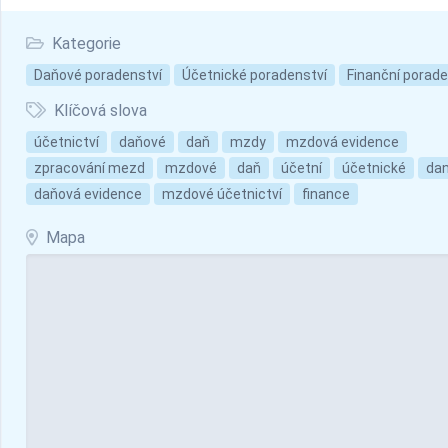
Kategorie
Daňové poradenství
Účetnické poradenství
Finanční porade
Klíčová slova
účetnictví
daňové
daň
mzdy
mzdová evidence
zpracování mezd
mzdové
daň
účetní
účetnické
da
daňová evidence
mzdové účetnictví
finance
Mapa