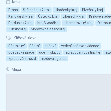
Kraje
Praha
Středočeský kraj
Jihočeský kraj
Plzeňský kraj
Karlovarský kraj
Ústecký kraj
Liberecký kraj
Královéhradec
Pardubický kraj
Kraj Vysočina
Jihomoravský kraj
Olomouc
Zlínský kraj
Moravskoslezský kraj
Klíčová slova
účetnictví
účetní
daňové
vedení daňové evidence
účetnické práce
účetní služby
zpracování účetnictví
mz
zpracování mezd
mzdová agenda
Mapa