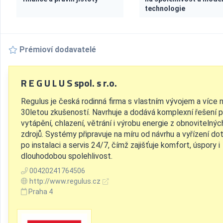
technologie
Prémioví dodavatelé
R E G U L U S spol. s r.o.
Regulus je česká rodinná firma s vlastním vývojem a více 
30letou zkušeností. Navrhuje a dodává komplexní řešení p
vytápění, chlazení, větrání i výrobu energie z obnovitelnýc
zdrojů. Systémy připravuje na míru od návrhu a vyřízení do
po instalaci a servis 24/7, čímž zajišťuje komfort, úspory i
dlouhodobou spolehlivost.
00420241764506
http://www.regulus.cz
Praha 4