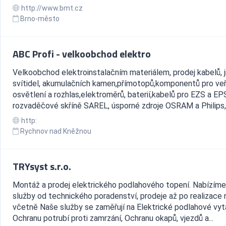
http://www.bmt.cz
Brno-město
ABC Profi - velkoobchod elektro
Velkoobchod elektroinstalačním materiálem, prodej kabelů, ji
svítidel, akumulačních kamen,přímotopů,komponentů pro ve
osvětlení a rozhlas,elektroměrů, baterií,kabelů pro EZS a EP
rozvaděčové skříně SAREL, úsporné zdroje OSRAM a Philips,.
http:
Rychnov nad Kněžnou
TRYsyst s.r.o.
Montáž a prodej elektrického podlahového topení. Nabízím
služby od technického poradenství, prodeje až po realizace n
včetně Naše služby se zaměřují na Elektrické podlahové vyt
Ochranu potrubí proti zamrzání, Ochranu okapů, vjezdů a...