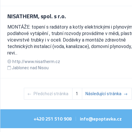
NISATHERM, spol. s r.o.
MONTÁŽE: topení s radiátory a kotly elektrickými i plynovým
podlahové vytápění , trubní rozvody provádíme v mědi, plast
vícevrstvé trubky i v oceli. Dodávky a montáže zdravotně
technických instalací (voda, kanalizace), domovní plynovody,
revi...
http://www.nisatherm.cz
Jablonec nad Nisou
←
Předchozí stránka
1
Následující stránka
→
+420 251 510 908
info@epoptavka.cz
|