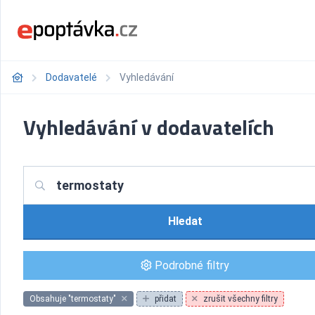
Dodavatelé
Vyhledávání
Vyhledávání v dodavatelích
Hledat
Podrobné filtry
Obsahuje "termostaty"
přidat
zrušit všechny filtry