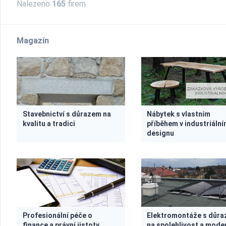
Nalezeno
165
firem
Magazín
Stavebnictví s důrazem na
Nábytek s vlastním
kvalitu a tradici
příběhem v industriáln
designu
Profesionální péče o
Elektromontáže s důr
finance a právní jistoty
na spolehlivost a mode