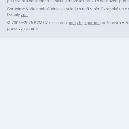
používání a dostupnosti cookies můžete upravit v nastavení prohl
Chráníme Vaše osobní údaje v souladu s nařízením Evropské unie 
Detaily
zde
.
© 2006—2026 B2M.CZ s.r.o. ráda
poskytuje pomoc
potřebným ♥️. 
práva vyhrazena.