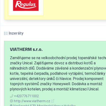
Inzeráty
VIATHERM s.r.o.
Zaměřujeme se na velkoobchodní prodej topenářské tech
značky Unical. Zajišťujeme dovoz a distribuci kotlů a
náhradních dílů. Dodáváme závěsné a kondenzační plynov
kotle, tepelná čerpadla, podlahové vytápění, termočlánky
univerzální, detektory úniků či hlavice. Prodej komponent
topných systémů značky Honeywell. Dodávka a montáž
plynových kotelen, prodej a montáž klimatizací Unical.
+420776711002
http://www.viatherm.cz
Varšavská 570, Mariánské Hory a Hulváky