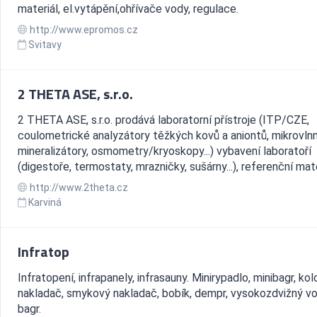
materiál, el.vytápění,ohřívače vody, regulace.
http://www.epromos.cz
Svitavy
2 THETA ASE, s.r.o.
2 THETA ASE, s.r.o. prodává laboratorní přístroje (ITP/CZE,
coulometrické analyzátory těžkých kovů a aniontů, mikrovln
mineralizátory, osmometry/kryoskopy...) vybavení laboratoří
(digestoře, termostaty, mrazničky, sušárny...), referenční mater
http://www.2theta.cz
Karviná
Infratop
Infratopení, infrapanely, infrasauny. Minirypadlo, minibagr, ko
nakladač, smykový nakladač, bobík, dempr, vysokozdvižný vo
bagr.