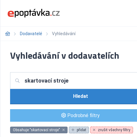
Dodavatelé
Vyhledávání
Vyhledávání v dodavatelích
Hledat
Podrobné filtry
Obsahuje "skartovací stroje"
přidat
zrušit všechny filtry