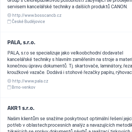
Group s celorepublikovou působností zabývající se prodejem
servisem kancelářské techniky a dalších produktů CANON.
http://www.bosscancb.cz
České Budějovice
PALA, s.r.o.
PALA, s.r.o se specializuje jako velkoobchodní dodavatel
kancelářské techniky s hlavním zaměřením na stroje a materi
konečnou úpravu dokumentů. Tj. skartovače, laminátory, řeza
kroužkové vazače. Dodává i stohové řezačky papíru, rýhovací 
http://www.pala.cz
Brno-venkov
AKR1 s.r.o.
Našim klientům se snažíme poskytnout optimální řešení jejic
potřeb v oblastech:procesních analýz a navazujících metodi
týkajících se správy dokumentů návrhů a realizací tiskových