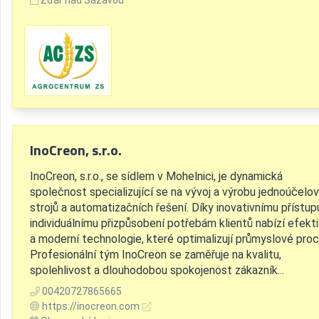
Žďár nad Sázavou
InoCreon, s.r.o.
InoCreon, s.r.o., se sídlem v Mohelnici, je dynamická
společnost specializující se na vývoj a výrobu jednoúčelo
strojů a automatizačních řešení. Díky inovativnímu přístup
individuálnímu přizpůsobení potřebám klientů nabízí efekti
a moderní technologie, které optimalizují průmyslové proc
Profesionální tým InoCreon se zaměřuje na kvalitu,
spolehlivost a dlouhodobou spokojenost zákazník...
00420727865665
https://inocreon.com