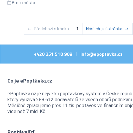
Brno-město
←
Předchozí stránka
1
Následující stránka
→
+420 251 510 908
info@epoptavka.cz
|
Co je ePoptávka.cz
ePoptávka.cz je největší poptávkový systém v České republ
který využívá 288 612 dodavatelů ze všech oborů podnikání.
Měsíčně zpracujeme přes 11 tis. poptávek ve finančním ob
více než 7 mld. Kč.
Poptávající