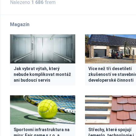
Nalezeno
1 686
firem
Magazín
Jak vybrat výtah, který
Více než tři desetiletí
nebude komplikovat montáž
zkušeností ve stavebnic
ani budoucí servis
developerské činnosti
Sportovní infrastruktura na
Střechy, které spojují
míru: Fair game s.r.o. a
řemeslo, technologie i