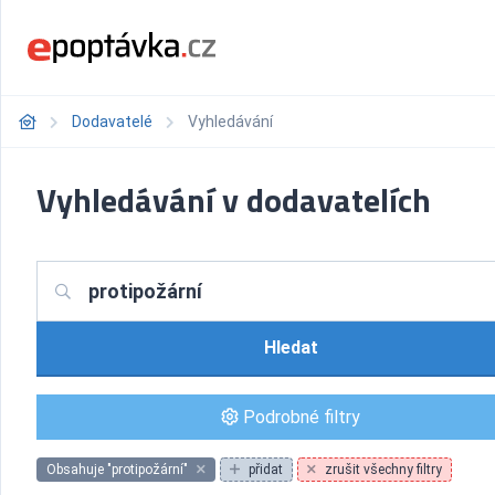
Dodavatelé
Vyhledávání
Vyhledávání v dodavatelích
Hledat
Podrobné filtry
Obsahuje "protipožární"
přidat
zrušit všechny filtry