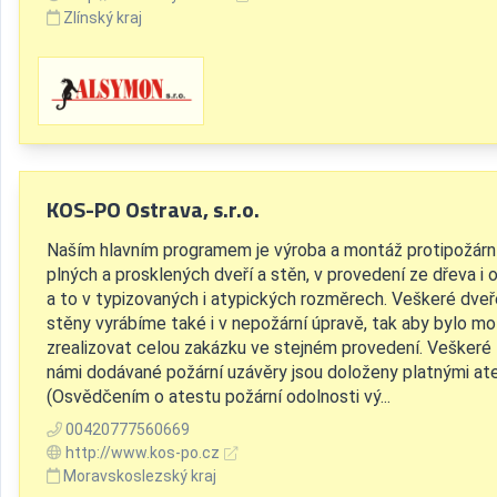
Zlínský kraj
KOS-PO Ostrava, s.r.o.
Naším hlavním programem je výroba a montáž protipožárn
plných a prosklených dveří a stěn, v provedení ze dřeva i o
a to v typizovaných i atypických rozměrech. Veškeré dveř
stěny vyrábíme také i v nepožární úpravě, tak aby bylo m
zrealizovat celou zakázku ve stejném provedení. Veškeré
námi dodávané požární uzávěry jsou doloženy platnými at
(Osvědčením o atestu požární odolnosti vý...
00420777560669
http://www.kos-po.cz
Moravskoslezský kraj