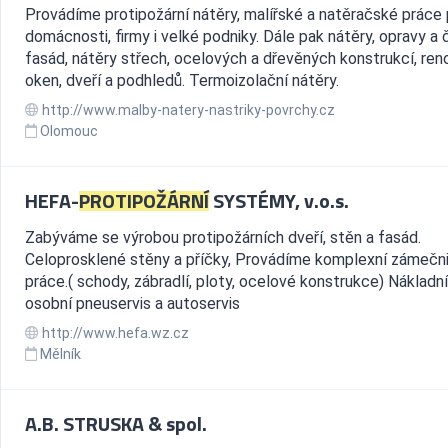
Provádíme protipožární nátěry, malířské a natěračské práce 
domácnosti, firmy i velké podniky. Dále pak nátěry, opravy a 
fasád, nátěry střech, ocelových a dřevěných konstrukcí, re
oken, dveří a podhledů. Termoizolační nátěry.
http://www.malby-natery-nastriky-povrchy.cz
Olomouc
HEFA-
PROTIPOŽÁRNÍ
SYSTÉMY, v.o.s.
Zabýváme se výrobou protipožárních dveří, stěn a fasád.
Celoprosklené stěny a příčky, Provádíme komplexní zámečn
práce.( schody, zábradlí, ploty, ocelové konstrukce) Nákladní
osobní pneuservis a autoservis
http://www.hefa.wz.cz
Mělník
A.B. STRUSKA & spol.