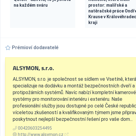
na každém sváru
prostor: malířské a
natěračské práce Ondř
Krause v Královéhrade
kraji
Prémioví dodavatelé
ALSYMON, s.r.o.
ALSYMON, s.r.o. je společnost se sídlem ve Vsetíně, kter
specializuje na dodávku a montáž bezpečnostních dveří a
protipožárních systémů. Navíc nabízí kompletní kamerové
systémy pro monitorování interiéru i exteriéru. Naše
profesionální služby jsou dostupné po celé České republic
víceletou zkušeností a kvalifikovaným týmem jsme připra
poskytnout nejlepší bezpečnostní řešení pro vaše dom...
00420603254495
http://www.alsymon.cz