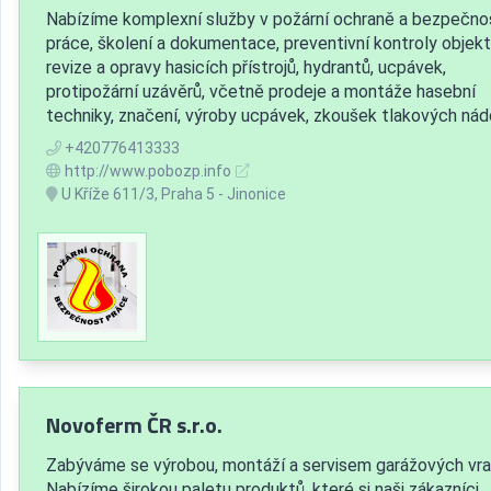
Nabízíme komplexní služby v požární ochraně a bezpečno
práce, školení a dokumentace, preventivní kontroly objekt
revize a opravy hasicích přístrojů, hydrantů, ucpávek,
protipožární uzávěrů, včetně prodeje a montáže hasební
techniky, značení, výroby ucpávek, zkoušek tlakových nád
+420776413333
http://www.pobozp.info
U Kříže 611/3, Praha 5 - Jinonice
Novoferm ČR s.r.o.
Zabýváme se výrobou, montáží a servisem garážových vra
Nabízíme širokou paletu produktů, které si naši zákazníci