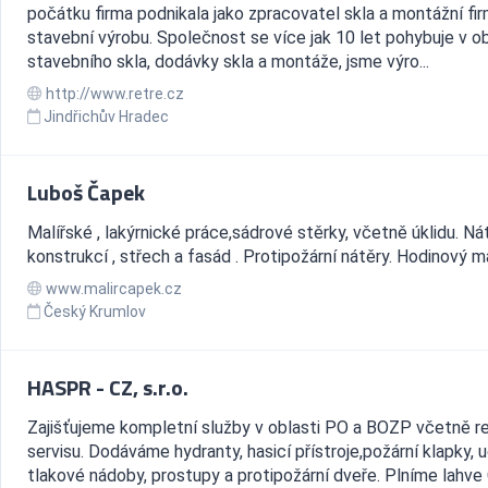
počátku firma podnikala jako zpracovatel skla a montážní fi
stavební výrobu. Společnost se více jak 10 let pohybuje v ob
stavebního skla, dodávky skla a montáže, jsme výro...
http://www.retre.cz
Jindřichův Hradec
Luboš Čapek
Malířské , lakýrnické práce,sádrové stěrky, včetně úklidu. Ná
konstrukcí , střech a fasád . Protipožární nátěry. Hodinový m
www.malircapek.cz
Český Krumlov
HASPR - CZ, s.r.o.
Zajišťujeme kompletní služby v oblasti PO a BOZP včetně re
servisu. Dodáváme hydranty, hasicí přístroje,požární klapky, 
tlakové nádoby, prostupy a protipožární dveře. Plníme lahve