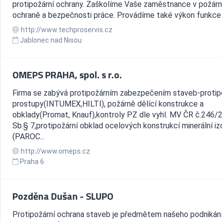
protipožární ochrany. Zaškolíme Vaše zaměstnance v požárn
ochraně a bezpečnosti práce. Provádíme také výkon funkce k
http://www.techproservis.cz
Jablonec nad Nisou
OMEPS PRAHA, spol. s r.o.
Firma se zabývá protipožárním zabezpečením staveb-protip
prostupy(INTUMEX,HILTI), požárně dělící konstrukce a
obklady(Promat, Knauf),kontroly PZ dle vyhl. MV ČR č.246/
Sb.§ 7,protipožární obklad ocelových konstrukcí minerální iz
(PAROC...
http://www.omeps.cz
Praha 6
Pozděna Dušan - SLUPO
Protipožární ochrana staveb je předmětem našeho podnikání 