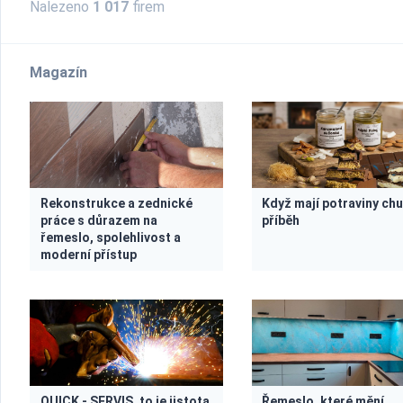
Nalezeno
1 017
firem
Magazín
Rekonstrukce a zednické
Když mají potraviny chu
práce s důrazem na
příběh
řemeslo, spolehlivost a
moderní přístup
QUICK - SERVIS, to je jistota
Řemeslo, které mění