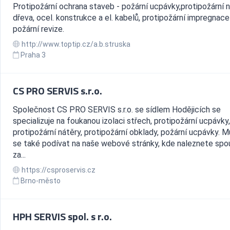
Protipožární ochrana staveb - požární ucpávky,protipožární 
dřeva, ocel. konstrukce a el. kabelů, protipožární impregnace t
požární revize.
http://www.toptip.cz/a.b.struska
Praha 3
CS PRO SERVIS s.r.o.
Společnost CS PRO SERVIS s.r.o. se sídlem Hodějicích se
specializuje na foukanou izolaci střech, protipožární ucpávky,
protipožární nátěry, protipožární obklady, požární ucpávky. 
se také podívat na naše webové stránky, kde naleznete spo
za...
https://csproservis.cz
Brno-město
HPH SERVIS spol. s r.o.