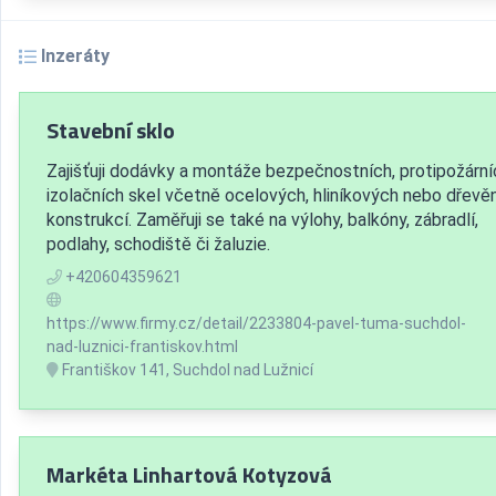
Inzeráty
Stavební sklo
Zajišťuji dodávky a montáže bezpečnostních, protipožárníc
izolačních skel včetně ocelových, hliníkových nebo dřevě
konstrukcí. Zaměřuji se také na výlohy, balkóny, zábradlí,
podlahy, schodiště či žaluzie.
+420604359621
https://www.firmy.cz/detail/2233804-pavel-tuma-suchdol-
nad-luznici-frantiskov.html
Františkov 141, Suchdol nad Lužnicí
Markéta Linhartová Kotyzová