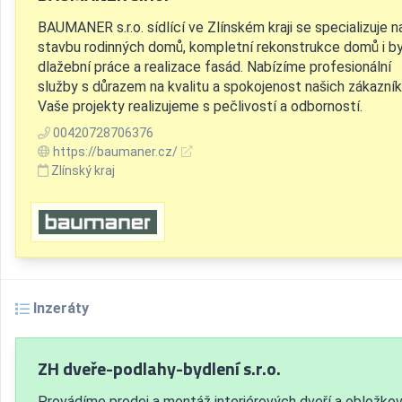
BAUMANER s.r.o. sídlící ve Zlínském kraji se specializuje n
stavbu rodinných domů, kompletní rekonstrukce domů i by
dlažební práce a realizace fasád. Nabízíme profesionální
služby s důrazem na kvalitu a spokojenost našich zákazník
Vaše projekty realizujeme s pečlivostí a odborností.
00420728706376
https://baumaner.cz/
Zlínský kraj
Inzeráty
ZH dveře-podlahy-bydlení s.r.o.
Provádíme prodej a montáž interiérových dveří a obložko