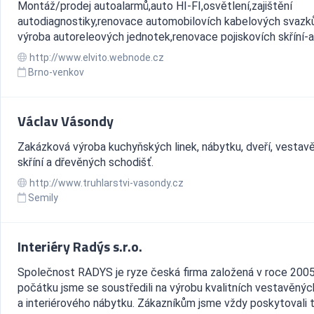
Montáž/prodej autoalarmů,auto HI-FI,osvětlení,zajištění
autodiagnostiky,renovace automobilovích kabelových svazků
výroba autoreleových jednotek,renovace pojiskovích skříní-a
http://www.elvito.webnode.cz
Brno-venkov
Václav Vásondy
Zakázková výroba kuchyňských linek, nábytku, dveří, vestav
skříní a dřevěných schodišť.
http://www.truhlarstvi-vasondy.cz
Semily
Interiéry Radýs s.r.o.
Společnost RADYS je ryze česká firma založená v roce 2005
počátku jsme se soustředili na výrobu kvalitních vestavěných
a interiérového nábytku. Zákazníkům jsme vždy poskytovali 