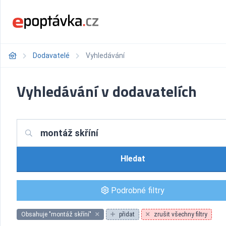
Dodavatelé
Vyhledávání
Vyhledávání v dodavatelích
Hledat
Podrobné filtry
Obsahuje "montáž skříní"
přidat
zrušit všechny filtry