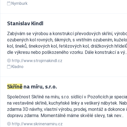
Nymburk
Stanislav Kindl
Zabývám se výrobou a konstrukcí převodových skříní, výrob
ozubených kol rovných, šikmých, s vnitřním ozubením, kužel
kol, šneků, šnekových kol, řetězových kol, drážkových hřídel
dle výkresu nebo poškozeného vzorku. Dále konstrukcí a vý..
http://www.strojirnakindl.cz
Kladno
Skříně
na míru, s.r.o.
Společnost Skříně na míru, s.r.o. sídlící v Pozořicích je speci
na vestavěné skříně, kuchyňské linky a veškerý nábytek. Na
zdarma 3D návrhy, vlastní výrobu, prodej, montáž a dokonce i
dopravu zdarma. Momentálně máme skvělé slevy, tak nev...
http://www.skrinenamiru.cz