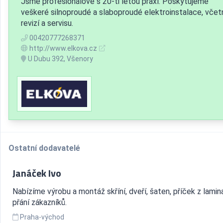
Jsme profesionálové s 20-ti letou praxí. Poskytujeme
veškeré silnoproudé a slaboproudé elektroinstalace, včet
revizí a servisu.
00420777268371
http://www.elkova.cz
U Dubu 392, Všenory
Ostatní dodavatelé
Janáček Ivo
Nabízíme výrobu a montáž skříní, dveří, šaten, příček z lamin
přání zákazníků.
Praha-východ