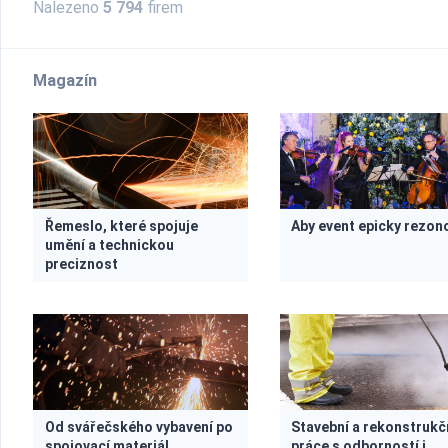
Nalezeno
5 794
firem
Magazín
Řemeslo, které spojuje
Aby event epicky rezon
umění a technickou
preciznost
Od svářečského vybavení po
Stavební a rekonstrukč
spojovací materiál
práce s odborností i