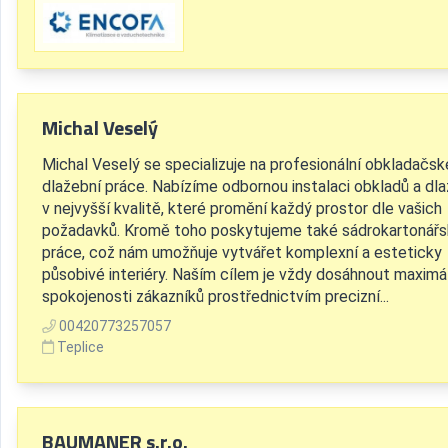
Michal Veselý
Michal Veselý se specializuje na profesionální obkladačsk
dlažební práce. Nabízíme odbornou instalaci obkladů a dl
v nejvyšší kvalitě, které promění každý prostor dle vašich
požadavků. Kromě toho poskytujeme také sádrokartonář
práce, což nám umožňuje vytvářet komplexní a esteticky
působivé interiéry. Naším cílem je vždy dosáhnout maximá
spokojenosti zákazníků prostřednictvím precizní...
00420773257057
Teplice
BAUMANER s.r.o.