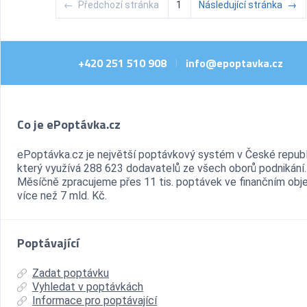
←
Předchozí stránka
1
Následující stránka
→
+420 251 510 908
info@epoptavka.cz
|
Co je ePoptávka.cz
ePoptávka.cz je největší poptávkový systém v České republ
který využívá 288 623 dodavatelů ze všech oborů podnikání.
Měsíčně zpracujeme přes 11 tis. poptávek ve finančním ob
více než 7 mld. Kč.
Poptávající
Zadat poptávku
Vyhledat v poptávkách
Informace pro poptávající