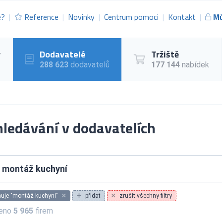
e?
Reference
Novinky
Centrum pomoci
Kontakt
Mů
y
Dodavatelé
Tržiště
288 623
dodavatelů
177 144
nabídek
ledávání v dodavatelích
uje "montáž kuchyní"
přidat
zrušit všechny filtry
zeno
5 965
firem