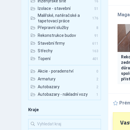
Inženýrské sítě
16
Izolace - stavební
51
Maga
Malířské, natěračské a
176
tapetovací práce
Přepravní služby
8
Rekonstrukce budov
91
Stavební firmy
611
Střechy
163
Reko
Topení
401
zedn
důra
Akcie - poradenství
0
spol
přís
Armatury
2
Autobazary
2
Autobazary - nákladní vozy
1
Autobazary - osobní vozy
Prém
0
Kraje
Autobazary - užitkové vozy
0
Autobusová doprava
2
Vasy
Autobusová doprava -
1
mezinárodní