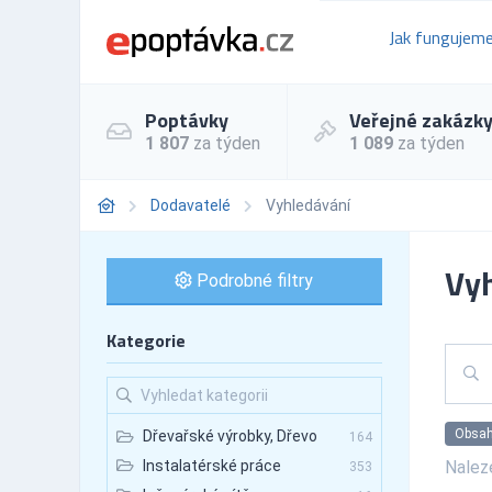
Jak fungujem
Poptávky
Veřejné zakázk
1 807
za týden
1 089
za týden
Dodavatelé
Vyhledávání
Vyh
Podrobné filtry
Kategorie
Obsah
Dřevařské výrobky, Dřevo
164
Nale
Instalatérské práce
353