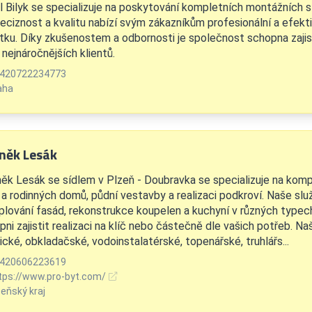
l Bilyk se specializuje na poskytování kompletních montážních s
reciznost a kvalitu nabízí svým zákazníkům profesionální a efekti
tku. Díky zkušenostem a odbornosti je společnost schopna zajist
nejnáročnějších klientů.
420722234773
aha
něk Lesák
ěk Lesák se sídlem v Plzeň - Doubravka se specializuje na komp
 a rodinných domů, půdní vestavby a realizaci podkroví. Naše služ
plování fasád, rekonstrukce koupelen a kuchyní v různých type
ni zajistit realizaci na klíč nebo částečně dle vašich potřeb. Na
ické, obkladačské, vodoinstalatérské, topenářské, truhlářs...
420606223619
tps://www.pro-byt.com/
eňský kraj