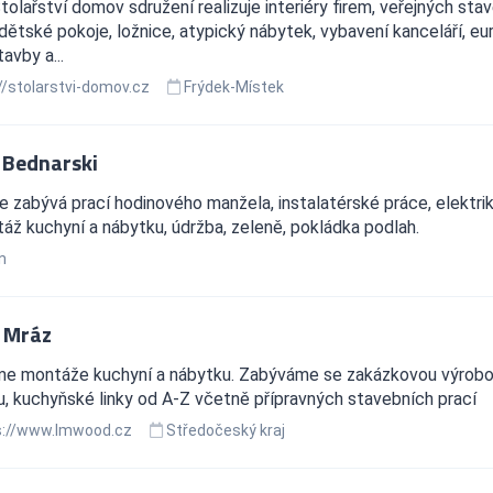
tolařství domov sdružení realizuje interiéry firem, veřejných st
 dětské pokoje, ložnice, atypický nábytek, vybavení kanceláří, eu
avby a...
//stolarstvi-domov.cz
Frýdek-Místek
 Bednarski
e zabývá prací hodinového manžela, instalatérské práce, elektri
ž kuchyní a nábytku, údržba, zeleně, pokládka podlah.
n
 Mráz
me montáže kuchyní a nábytku. Zabýváme se zakázkovou výrobou
, kuchyňské linky od A-Z včetně přípravných stavebních prací
://www.lmwood.cz
Středočeský kraj