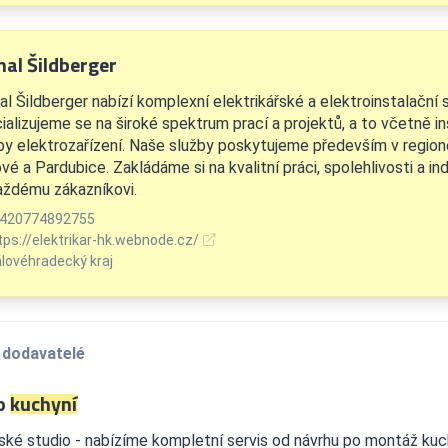
hal Šildberger
l Šildberger nabízí komplexní elektrikářské a elektroinstalační s
alizujeme se na široké spektrum prací a projektů, a to včetně in
by elektrozařízení. Naše služby poskytujeme především v regio
vé a Pardubice. Zakládáme si na kvalitní práci, spolehlivosti a in
aždému zákazníkovi.
420774892755
tps://elektrikar-hk.webnode.cz/
álovéhradecký kraj
 dodavatelé
o
kuchyní
ké studio - nabízíme kompletní servis od návrhu po montáž kuch