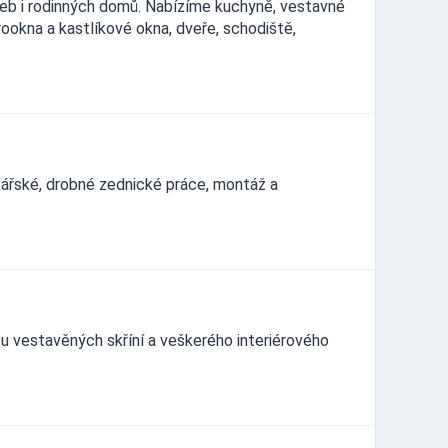
aveb i rodinných domů. Nabízíme kuchyně, vestavné
rookna a kastlíkové okna, dveře, schodiště,
kářské, drobné zednické práce, montáž a
 vestavěných skříní a veškerého interiérového