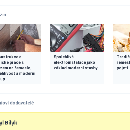
zín
nstrukce a
Spolehlivá
Tradič
ické práce s
elektroinstalace jako
řemesl
zem na řemeslo,
základ moderní stavby
pojetí
ehlivost a moderní
tup
ioví dodavatelé
l Bilyk