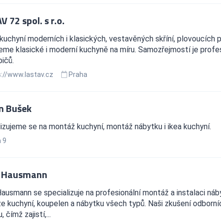
 72 spol. s r.o.
kuchyní moderních i klasických, vestavěných skříní, plovoucích
me klasické i moderní kuchyně na míru. Samozřejmostí je profes
ičů.
://www.lastav.cz
Praha
n Bušek
izujeme se na montáž kuchyní, montáž nábytku i ikea kuchyní.
 9
m Hausmann
ausmann se specializuje na profesionální montáž a instalaci náb
 kuchyní, koupelen a nábytku všech typů. Naši zkušení odborníci
 čímž zajistí,...