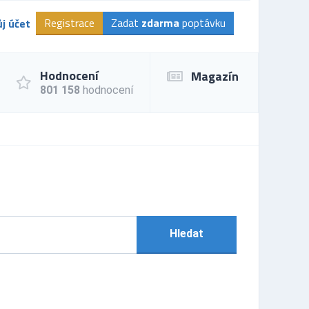
Registrace
Zadat
zdarma
poptávku
j účet
Hodnocení
Magazín
801 158
hodnocení
Hledat