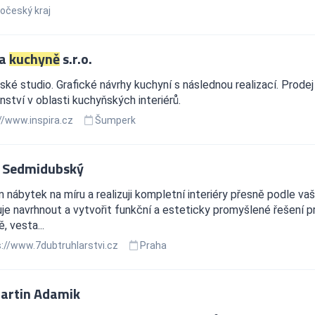
očeský kraj
ra
kuchyně
s.r.o.
ké studio. Grafické návrhy kuchyní s následnou realizací. Prodej
ství v oblasti kuchyňských interiérů.
//www.inspira.cz
Šumperk
 Sedmidubský
 nábytek na míru a realizuji kompletní interiéry přesně podle va
e navrhnout a vytvořit funkční a esteticky promyšlené řešení pro
, vesta...
://www.7dubtruhlarstvi.cz
Praha
Martin Adamik