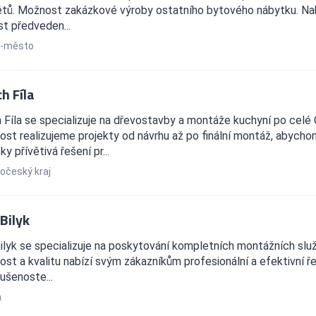
tů. Možnost zakázkové výroby ostatního bytového nábytku. Nab
t předveden...
ň-město
h Fíla
 Fíla se specializuje na dřevostavby a montáže kuchyní po celé 
ost realizujeme projekty od návrhu až po finální montáž, abycho
y přívětivá řešení pr...
očeský kraj
Bilyk
ilyk se specializuje na poskytování kompletních montážních služ
ost a kvalitu nabízí svým zákazníkům profesionální a efektivní ře
ušenoste...
a