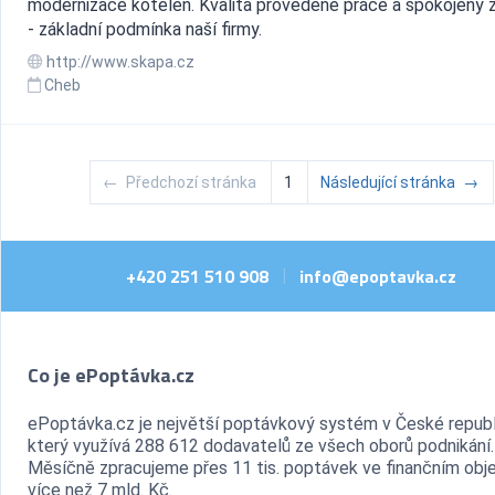
modernizace kotelen. Kvalita provedené práce a spokojený 
- základní podmínka naší firmy.
http://www.skapa.cz
Cheb
←
Předchozí stránka
1
Následující stránka
→
+420 251 510 908
info@epoptavka.cz
|
Co je ePoptávka.cz
ePoptávka.cz je největší poptávkový systém v České republ
který využívá 288 612 dodavatelů ze všech oborů podnikání.
Měsíčně zpracujeme přes 11 tis. poptávek ve finančním ob
více než 7 mld. Kč.