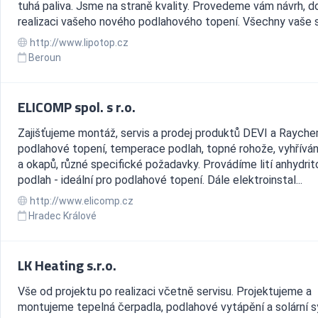
tuhá paliva. Jsme na straně kvality. Provedeme vám návrh, d
realizaci vašeho nového podlahového topení. Všechny vaše st
http://www.lipotop.cz
Beroun
ELICOMP spol. s r.o.
Zajišťujeme montáž, servis a prodej produktů DEVI a Rayche
podlahové topení, temperace podlah, topné rohože, vyhříván
a okapů, různé specifické požadavky. Provádíme lití anhydri
podlah - ideální pro podlahové topení. Dále elektroinstal...
http://www.elicomp.cz
Hradec Králové
LK Heating s.r.o.
Vše od projektu po realizaci včetně servisu. Projektujeme a
montujeme tepelná čerpadla, podlahové vytápění a solární 