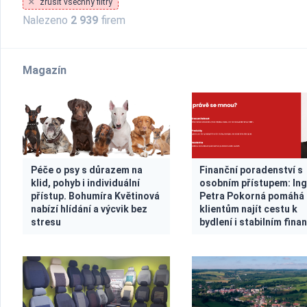
zrušit všechny filtry
Nalezeno
2 939
firem
Magazín
Péče o psy s důrazem na
Finanční poradenství s
klid, pohyb i individuální
osobním přístupem: Ing
přístup. Bohumíra Květinová
Petra Pokorná pomáhá
nabízí hlídání a výcvik bez
klientům najít cestu k
stresu
bydlení i stabilním fina