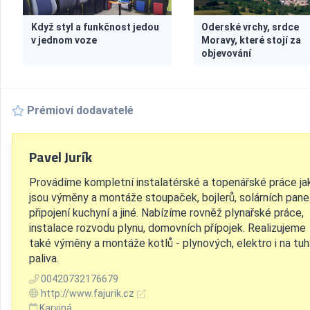
Když styl a funkčnost jedou
Oderské vrchy, srdce
v jednom voze
Moravy, které stojí za
objevování
Prémioví dodavatelé
Pavel Jurík
Provádíme kompletní instalatérské a topenářské práce ja
jsou výměny a montáže stoupaček, bojlerů, solárních panel
připojení kuchyní a jiné. Nabízíme rovněž plynařské práce,
instalace rozvodu plynu, domovních přípojek. Realizujeme
také výměny a montáže kotlů - plynových, elektro i na tuh
paliva.
00420732176679
http://www.fajurik.cz
Karviná