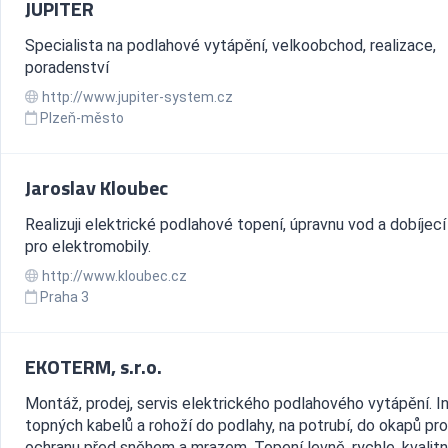
JUPITER
Specialista na podlahové vytápění, velkoobchod, realizace,
poradenství
http://www.jupiter-system.cz
Plzeň-město
Jaroslav Kloubec
Realizuji elektrické podlahové topení, úpravnu vod a dobíjecí
pro elektromobily.
http://www.kloubec.cz
Praha 3
EKOTERM, s.r.o.
Montáž, prodej, servis elektrického podlahového vytápění. I
topných kabelů a rohoží do podlahy, na potrubí, do okapů pro
ochranu před sněhem a mrazem. Topení levně, rychle, kvalitn