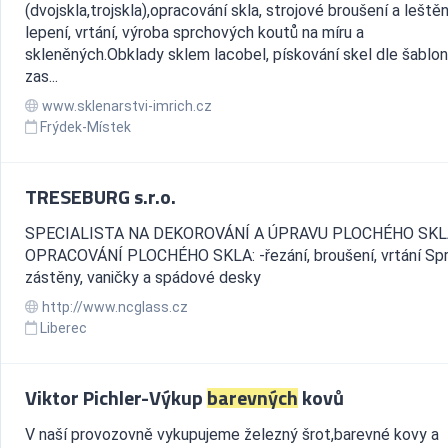
(dvojskla,trojskla),opracování skla, strojové broušení a leštěn
lepení, vrtání, výroba sprchových koutů na míru a
skleněných.Obklady sklem lacobel, pískování skel dle šablon,
zas...
www.sklenarstvi-imrich.cz
Frýdek-Místek
TRESEBURG s.r.o.
SPECIALISTA NA DEKOROVÁNÍ A ÚPRAVU PLOCHÉHO SKL
OPRACOVÁNÍ PLOCHÉHO SKLA: -řezání, broušení, vrtání Sp
zástěny, vaničky a spádové desky
http://www.ncglass.cz
Liberec
Viktor Pichler-Výkup
barevných
kovů
V naší provozovně vykupujeme železný šrot,barevné kovy a