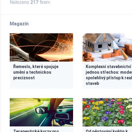
Nalezeno
217
firem
Magazín
Řemeslo, které spojuje
Komplexní stavebnictví
umění a technickou
jednou střechou: moder
preciznost
spolehlivý přístup k rea
staveb
Terapeutické kurzy pro
Od pěstování květin k