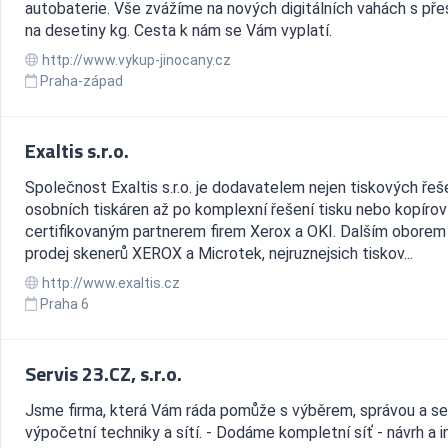
autobaterie. Vše zvážíme na nových digitálních vahách s pře
na desetiny kg. Cesta k nám se Vám vyplatí.
http://www.vykup-jinocany.cz
Praha-západ
Exaltis s.r.o.
Společnost Exaltis s.r.o. je dodavatelem nejen tiskových řeš
osobních tiskáren až po komplexní řešení tisku nebo kopíroví
certifikovaným partnerem firem Xerox a OKI. Dalším oborem 
prodej skenerů XEROX a Microtek, nejruznejsich tiskov...
http://www.exaltis.cz
Praha 6
Servis 23.CZ, s.r.o.
Jsme firma, která Vám ráda pomůže s výběrem, správou a s
výpočetní techniky a sítí. - Dodáme kompletní síť - návrh a i