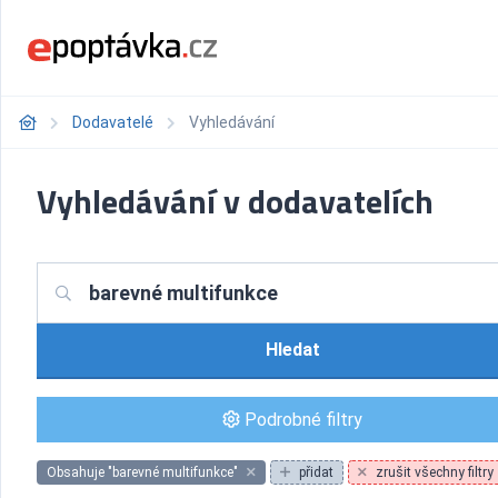
Dodavatelé
Vyhledávání
Vyhledávání v dodavatelích
Hledat
Podrobné filtry
Obsahuje "barevné multifunkce"
přidat
zrušit všechny filtry