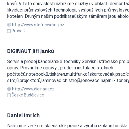
kovů. V této souvislosti nabízíme služby i v oblasti demontáž
likvidací průmyslových technologií, vysloužilých průmyslový
kotelen. Druhým naším podnikateůským záměrem jsou ekologi
http://www.stefrecycling.cz
Praha 2
DIGINAUT Jiří Janků
Servis a prodej kancelářské techniky Servisní středisko pro 
oprav. Provádíme opravy , prodej a instalace stolních
počítačů,notebooků,tiskáren,multifunkcí,skartovaček,psací
strojů,projektorů,laminovacích strojů,renovace náplní - tonery a
http://www.diginaut.cz
České Budějovice
Daniel Imrich
Nabízíme veškeré sklenářské práce a výrobu izolačního skla