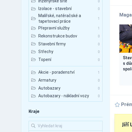
Inženýrské sítě
0
Izolace - stavební
0
Maga
Malířské, natěračské a
1
tapetovací práce
Přepravní služby
1
Rekonstrukce budov
0
Stavební firmy
0
Střechy
0
Stav
Topení
0
s dů
spol
Akcie - poradenství
1
Armatury
0
Autobazary
0
Autobazary - nákladní vozy
0
Autobazary - osobní vozy
Prém
0
Kraje
Autobazary - užitkové vozy
0
Autobusová doprava
0
Jiří 
Autobusová doprava -
0
mezinárodní