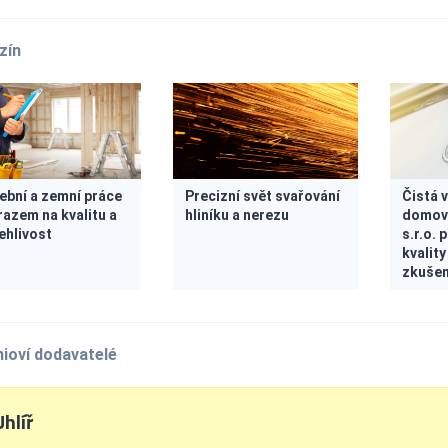
zín
ební a zemní práce
Precizní svět svařování
Čistá 
razem na kvalitu a
hliníku a nerezu
domov 
ehlivost
s.r.o. 
kvality
zkušen
ioví dodavatelé
Uhlíř