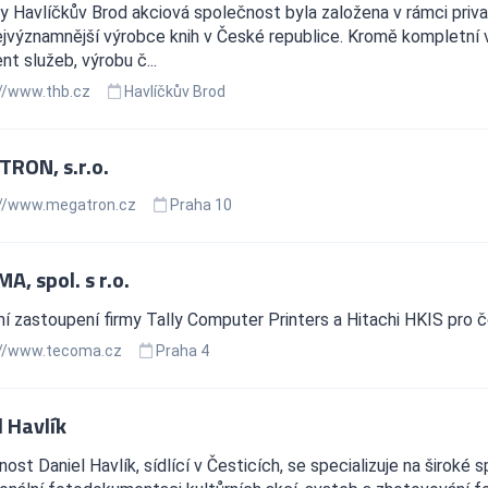
y Havlíčkův Brod akciová společnost byla založena v rámci priv
jvýznamnější výrobce knih v České republice. Kromě kompletní v
nt služeb, výrobu č...
//www.thb.cz
Havlíčkův Brod
RON, s.r.o.
//www.megatron.cz
Praha 10
, spol. s r.o.
í zastoupení firmy Tally Computer Printers a Hitachi HKIS pro č
//www.tecoma.cz
Praha 4
l Havlík
ost Daniel Havlík, sídlící v Česticích, se specializuje na široké