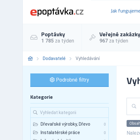
Jak fungujem
Poptávky
Veřejné zakázk
1 785
za týden
967
za týden
Dodavatelé
Vyhledávání
Vyh
Podrobné filtry
Kategorie
Obsahu
Dřevařské výrobky, Dřevo
0
Nale
Instalatérské práce
0