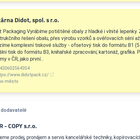
árna Didot, spol. s r.o.
t Packaging Vyrábíme potištěné obaly z hladké i vlnité lepenky. 
trukčního řešení obalu, přes výrobu vzorků a ověřovacích sérií až
zíme komplexní tiskové služby - ofsetový tisk do formátu B1 (5 b
ální tisk do formátu B3, knihařské zpracování, kartonáž, grafika.
rny v ČR, jako první...
420602564354
tps://www.didotpack.cz/
no-město
 dodavatelé
 - COPY s.r.o.
jeme prodej, pronájem a servis kancelářské techniky, kopírovacích