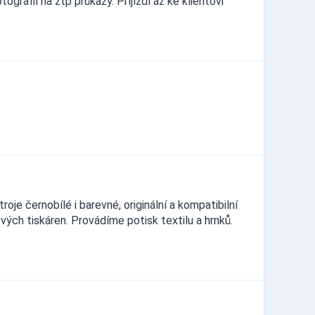
grafií na ztp průkazy. Příjíždí až ke klientovi
oje černobílé i barevné, originální a kompatibilní
ých tiskáren. Provádíme potisk textilu a hrnků.