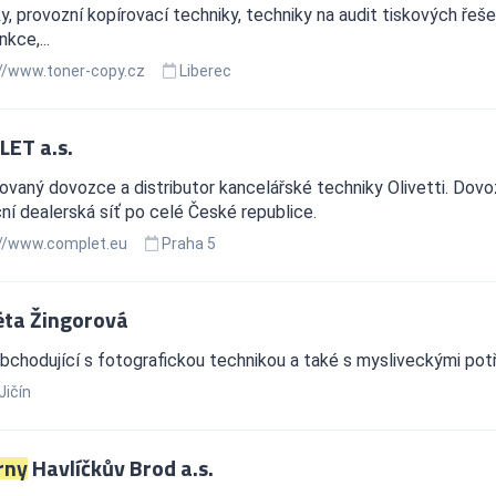
y, provozní kopírovací techniky, techniky na audit tiskových ře
kce,...
//www.toner-copy.cz
Liberec
ET a.s.
ovaný dovozce a distributor kancelářské techniky Olivetti. Dovoz, 
ční dealerská síť po celé České republice.
//www.complet.eu
Praha 5
ta Žingorová
bchodující s fotografickou technikou a také s mysliveckými pot
Jičín
rny
Havlíčkův Brod a.s.