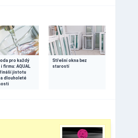
voda pro každý
Střešní okna bez
i firmu: AQUAL
starostí
přináší jistotu
 a dlouholeté
osti