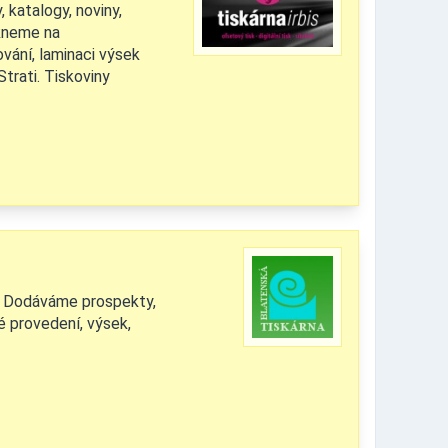
 katalogy, noviny,
skneme na
ování, laminaci výsek
Strati. Tiskoviny
e. Dodáváme prospekty,
lé provedení, výsek,