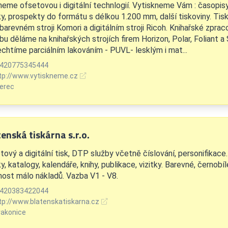
neme ofsetovou i digitální technlogií. Vytiskneme Vám : časopisy,
ky, prospekty do formátu s délkou 1.200 mm, další tiskoviny. Ti
barevném stroji Komori a digitálním stroji Ricoh. Knihařské zprac
bu děláme na knihařských strojích firem Horizon, Polar, Foliant a 
echtíme parciálním lakováním - PUVL- lesklým i mat...
420775345444
tp://www.vytiskneme.cz
berec
enská tiskárna s.r.o.
tový a digitální tisk, DTP služby včetně číslování, personifikac
y, katalogy, kalendáře, knihy, publikace, vizitky. Barevné, černobí
ost málo nákladů. Vazba V1 - V8.
420383422044
tp://www.blatenskatiskarna.cz
rakonice