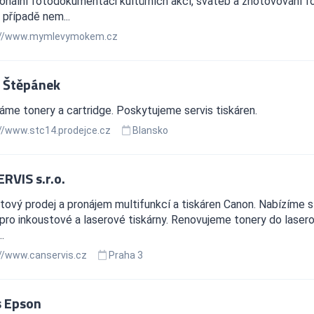
onální fotodokumentaci kultůrních akcí, svateb a zhotovování foto
případě nem...
://www.mymlevymokem.cz
 Štěpánek
me tonery a cartridge. Poskytujeme servis tiskáren.
//www.stc14.prodejce.cz
Blansko
RVIS s.r.o.
tový prodej a pronájem multifunkcí a tiskáren Canon. Nabízíme str
pro inkoustové a laserové tiskárny. Renovujeme tonery do laserov
.
//www.canservis.cz
Praha 3
s Epson