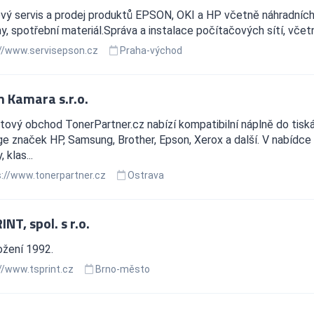
ý servis a prodej produktů EPSON, OKI a HP včetně náhradních dí
, spotřební materiál.Správa a instalace počítačových sítí, vče
//www.servisepson.cz
Praha-východ
 Kamara s.r.o.
tový obchod TonerPartner.cz nabízí kompatibilní náplně do tiská
ge značek HP, Samsung, Brother, Epson, Xerox a další. V nabídce
, klas...
://www.tonerpartner.cz
Ostrava
INT, spol. s r.o.
ožení 1992.
//www.tsprint.cz
Brno-město