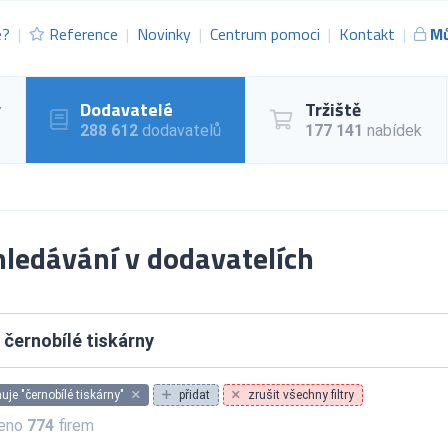
e?
Reference
Novinky
Centrum pomoci
Kontakt
Mů
y
Dodavatelé
Tržiště
288 612
dodavatelů
177 141
nabídek
ledávání v dodavatelích
je "černobílé tiskárny"
přidat
zrušit všechny filtry
zeno
774
firem