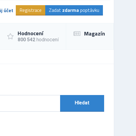
Registrace
Zadat
zdarma
poptávku
j účet
Hodnocení
Magazín
800 542
hodnocení
Hledat