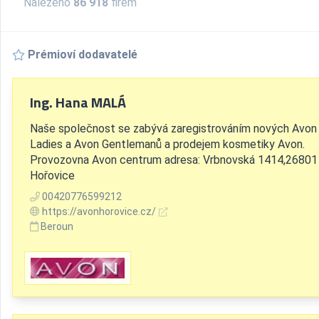
Nalezeno
86 918
firem
Prémioví dodavatelé
Ing. Hana MALÁ
Naše společnost se zabývá zaregistrováním nových Avon
Ladies a Avon Gentlemanů a prodejem kosmetiky Avon.
Provozovna Avon centrum adresa: Vrbnovská 1414,26801
Hořovice
00420776599212
https://avonhorovice.cz/
Beroun