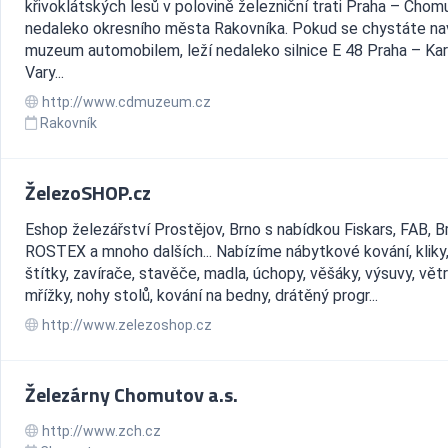
křivoklátských lesů v polovině železniční trati Praha – Chom
nedaleko okresního města Rakovníka. Pokud se chystáte nav
muzeum automobilem, leží nedaleko silnice E 48 Praha – Kar
Vary...
http://www.cdmuzeum.cz
Rakovník
ŽelezoSHOP.cz
Eshop železářství Prostějov, Brno s nabídkou Fiskars, FAB, B
ROSTEX a mnoho dalších... Nabízíme nábytkové kování, kliky,
štítky, zavírače, stavěče, madla, úchopy, věšáky, výsuvy, vět
mřížky, nohy stolů, kování na bedny, drátěný progr...
http://www.zelezoshop.cz
Železárny Chomutov a.s.
http://www.zch.cz