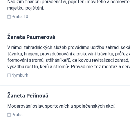
Nabízím finanční poradenství, pojištění movitého a nemovit
majetku, pojištění.
Praha 10
Žaneta Paumerová
V rámci zahradnických služeb provádíme údržbu zahrad, seká
távníku, hnojení, provzdušňování a pískování trávníku, průřez 
formování stromů, střihání keřů, celkovou revitalizaci zahrad,
výsadbu rostlin, keřů a stromů- Provádíme též montáž a servi
Nymburk
Žaneta Peřinová
Moderování oslav, sportovních a společenských akcí.
Praha