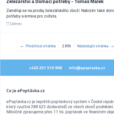
Železářství a Domácí potřeby - Tomáš Málek
Zaměřuji se na prodej železářského zboží. Nabízím také dom
potřeby a krmiva pro zvířata.
Liberec
←
Předchozí stránka
2 896
Následující stránka
→
+420 251 510 908
info@epoptavka.cz
|
Co je ePoptávka.cz
ePoptávka.cz je největší poptávkový systém v České republ
který využívá 288 623 dodavatelů ze všech oborů podnikání.
Měsíčně zpracujeme přes 11 tis. poptávek ve finančním ob