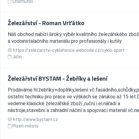
Chomutov
Železářství - Roman Vrťátko
Náš obchod nabízí široký výběr kvalitního železářského zboží
a vodoinstalačního materiálu pro profesionály i kutily.
https://zelezarstvi-cyklohorice.webnode.cz/cyklo-sport
Jičín
Železářství BYSTAM - Žebříky a lešení
Prodáváme hl.žebříky+doplňky,lešení vč.fasádního,schůdky,p
ostatní techniku pro práce ve výškách se zárukou až 15 let.
vedeme klasické železářské zboží ,ruční i el.nářadí a
nástroje,stavební a zahradní náčiní a spojovací materiál vč.ner
http://www.bystam.cz
Plzeň-město