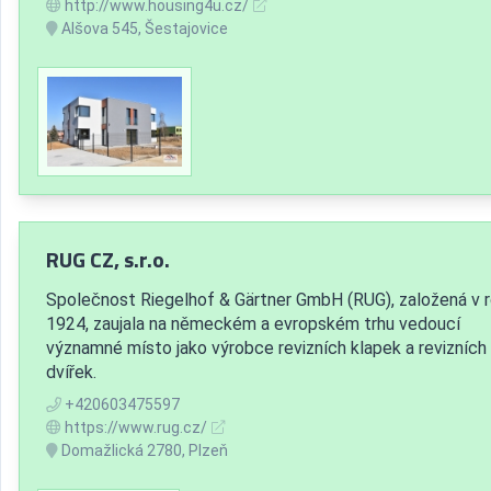
http://www.housing4u.cz/
Alšova 545, Šestajovice
RUG CZ, s.r.o.
Společnost Riegelhof & Gärtner GmbH (RUG), založená v 
1924, zaujala na německém a evropském trhu vedoucí
významné místo jako výrobce revizních klapek a revizních
dvířek.
+420603475597
https://www.rug.cz/
Domažlická 2780, Plzeň