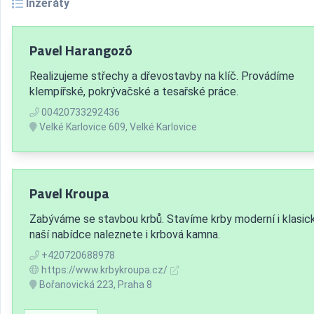
Inzeráty
Pavel Harangozó
Realizujeme střechy a dřevostavby na klíč. Provádíme
klempířské, pokrývačské a tesařské práce.
00420733292436
Velké Karlovice 609, Velké Karlovice
Pavel Kroupa
Zabýváme se stavbou krbů. Stavíme krby moderní i klasick
naší nabídce naleznete i krbová kamna.
+420720688978
https://www.krbykroupa.cz/
Bořanovická 223, Praha 8