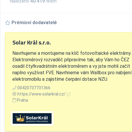
Nalezeno
40 419
firem
Prémioví dodavatelé
Solar Král s.r.o.
Navrhujeme a montujeme na klíč fotovoltaické elektrárny.
Elektroměrový rozvaděč připravíme tak, aby Vám ho ČEZ
osadil čtyřkvadrátním elektroměrem a vy jste mohli začít
naplno využívat FVE. Navrhneme vám Wallbox pro nabíjení
elektromobilu a zajistíme čerpání dotace NZU.
00420737731366
https://www.solarkral.cz/
Praha