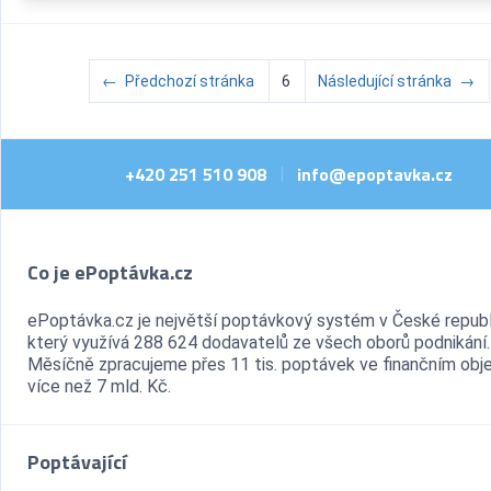
←
Předchozí stránka
6
Následující stránka
→
+420 251 510 908
info@epoptavka.cz
|
Co je ePoptávka.cz
ePoptávka.cz je největší poptávkový systém v České republ
který využívá 288 624 dodavatelů ze všech oborů podnikání.
Měsíčně zpracujeme přes 11 tis. poptávek ve finančním ob
více než 7 mld. Kč.
Poptávající