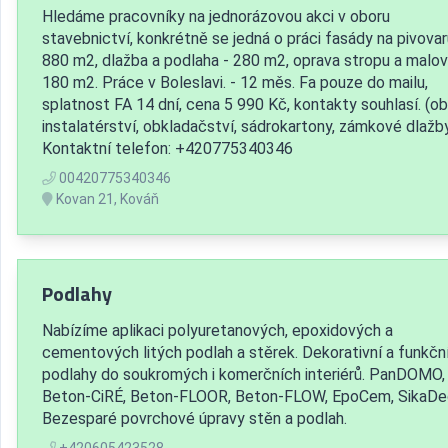
Hledáme pracovníky na jednorázovou akci v oboru
stavebnictví, konkrétně se jedná o práci fasády na pivovar
880 m2, dlažba a podlaha - 280 m2, oprava stropu a malov
180 m2. Práce v Boleslavi. - 12 měs. Fa pouze do mailu,
splatnost FA 14 dní, cena 5 990 Kč, kontakty souhlasí. (ob
instalatérství, obkladačství, sádrokartony, zámkové dlažb
Kontaktní telefon: +420775340346
00420775340346
Kovan 21, Kováň
Podlahy
Nabízíme aplikaci polyuretanových, epoxidových a
cementových litých podlah a stěrek. Dekorativní a funkčn
podlahy do soukromých i komerčních interiérů. PanDOMO,
Beton-CiRÉ, Beton-FLOOR, Beton-FLOW, EpoCem, SikaDe
Bezesparé povrchové úpravy stěn a podlah.
+420605423528