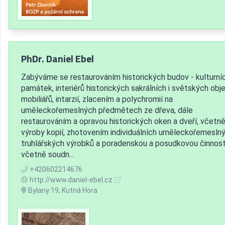
PhDr. Daniel Ebel
Zabýváme se restaurováním historických budov - kulturní
památek, interiérů historických sakrálních i světských obje
mobiliářů, intarzií, zlacením a polychromií na
uměleckořemeslných předmětech ze dřeva, dále
restaurováním a opravou historických oken a dveří, včetn
výroby kopií, zhotovením individuálních uměleckořemesln
truhlářských výrobků a poradenskou a posudkovou činnost
včetně soudn...
+420602214676
http://www.daniel-ebel.cz
Bylany 19, Kutná Hora