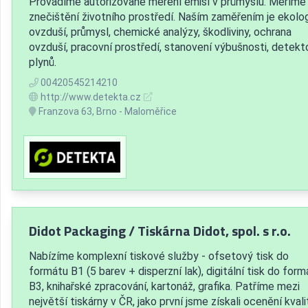
Provádíme autorizované měření emisí v průmyslu. Měříme
znečištění životního prostředí. Naším zaměřením je ekolog
ovzduší, průmysl, chemické analýzy, škodliviny, ochrana
ovzduší, pracovní prostředí, stanovení výbušnosti, detekt
plynů.
00420545214210
http://www.detekta.cz
Franzova 63, Brno - Maloměřice
Didot Packaging / Tiskárna Didot, spol. s r.o.
Nabízíme komplexní tiskové služby - ofsetový tisk do
formátu B1 (5 barev + disperzní lak), digitální tisk do form
B3, knihařské zpracování, kartonáž, grafika. Patříme mezi
největší tiskárny v ČR, jako první jsme získali ocenění kvali