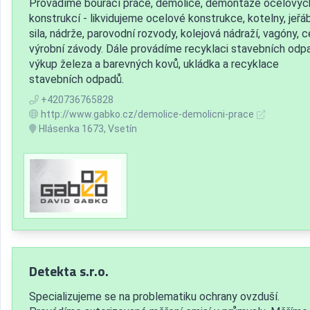
Provádíme bourací práce, demolice, demontáže ocelovýc
konstrukcí - likvidujeme ocelové konstrukce, kotelny, jeřáb
sila, nádrže, parovodní rozvody, kolejová nádraží, vagóny, c
výrobní závody. Dále provádíme recyklaci stavebních odp
výkup železa a barevných kovů, ukládka a recyklace
stavebních odpadů.
+420736765828
http://www.gabko.cz/demolice-demolicni-prace
Hlásenka 1673, Vsetín
Detekta s.r.o.
Specializujeme se na problematiku ochrany ovzduší.