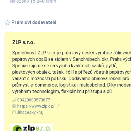
Nalezeno
15 240
firem
Prémioví dodavatelé
ZLP s.r.o.
Společnost ZLP s.r.o. je prémiový český výrobce fóliovýc
papírových obalů se sídlem v Senohrabech, okr. Praha výc
Specializujeme se na výrobu kvalitních sáčků, pytlů,
plastových obálek, tašek, fólií a přířezů včetně papírovýc
variant s možností potisku. Dodáváme obalová řešení pro
průmysl, e-commerce, logistiku i maloobchod. Díky mode
výrobním technologiím, flexibilnímu přístupu a dů...
00420603570677
https://www.zlp.cz/
Jihočeský kraj