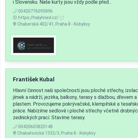
i Slovensku. Naše kurty jsou vždy podle před...
00420776095896
https://halyhned.cz/
Chaberská 402/41, Praha 8 - Kobylisy
František Kubal
Hlavní činnost naši společnosti jsou ploché střechy, izola
jímek a nádrží, jezírka, balkony, terasy s dlažbou, dřevem a
plastem. Provozujeme pokrývačské, klempířské a tesařsk
práce. Nabízíme sedlové i ploché střechy včetně drobnýc
zednických prací. Stavíme terasy.
00420603820148
Chabařovická 1332/3, Praha 8 - Kobylisy