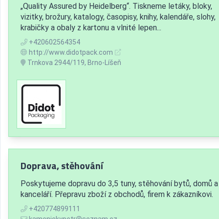
„Quality Assured by Heidelberg“. Tiskneme letáky, bloky,
vizitky, brožury, katalogy, časopisy, knihy, kalendáře, slohy,
krabičky a obaly z kartonu a vlnité lepen...
+420602564354
http://www.didotpack.com
Trnkova 2944/119, Brno-Líšeň
Doprava, stěhování
Poskytujeme dopravu do 3,5 tuny, stěhování bytů, domů a
kanceláří. Přepravu zboží z obchodů, firem k zákazníkovi.
+420774899111
kamenickypetr@seznam.cz