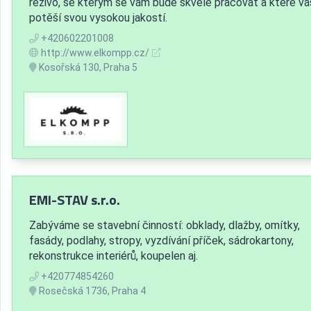
řezivo, se kterým se vám bude skvěle pracovat a které vá
potěší svou vysokou jakostí.
+420602201008
http://www.elkompp.cz/
Kosořská 130, Praha 5
EMI-STAV s.r.o.
Zabýváme se stavební činností: obklady, dlažby, omítky,
fasády, podlahy, stropy, vyzdívání příček, sádrokartony,
rekonstrukce interiérů, koupelen aj.
+420774854260
Rosečská 1736, Praha 4