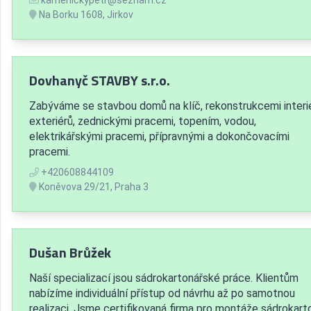
Na Borku 1608, Jirkov
Dovhanyč STAVBY s.r.o.
Zabýváme se stavbou domů na klíč, rekonstrukcemi interié
exteriérů, zednickými pracemi, topením, vodou,
elektrikářskými pracemi, přípravnými a dokončovacími
pracemi.
+420608844109
Koněvova 29/21, Praha 3
Dušan Brůžek
Naší specializací jsou sádrokartonářské práce. Klientům
nabízíme individuální přístup od návrhu až po samotnou
realizaci. Jsme certifikovaná firma pro montáže sádrokart