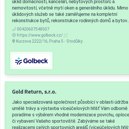
úklid domácností, kanceláří, nebytových prostorů a
nemovitostí, včetně mytí oken a generálního úklidu. Mimo
úklidových služeb se také zaměřujeme na kompletní
rekonstrukce bytů, rekonstrukce rodinných domů a bytov..
00420607548507
https://www.golbeck.cz/
Kurzova 2222/16, Praha 5 - Stodůlky
Gold Return, s.r.o.
Jako specializovaná společnost působící v oblasti údržba
umělé trávy a výstavba víceúčelových hřišť Vám odborně
poradíme s výběrem vhodné modernizace povrchu, oploce
či vybavení Vašeho sportoviště. Zabýváme se také
realizacemi celých sportovních areálů (víceúčelových hřiš