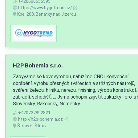
+420606655595
https://www.hygotrend.cz/
Kbel 200, Benátky nad Jizerou
H2P Bohemia s.r.o.
Zabýváme se kovovýrobou, nabízíme CNC i konvenční
obrábění, výrobu přesných tvářecích a střižných nástrojů,
sváření železa, hliníku, nerezu, finishing, výroba konstrukcí,
zábradlí, schodišť, … Jsme schopni zajistit zakázky i pro tr
Slovenský, Rakouský, Německý.
+420727892821
http://h2p-bohemia.cz
Štítov 6, Štítov