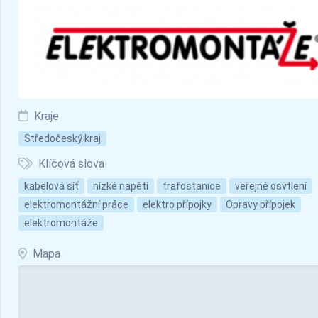
Kraje
Středočeský kraj
Klíčová slova
kabelová síť
nízké napětí
trafostanice
veřejné osvtlení
elektromontážní práce
elektro přípojky
Opravy přípojek
elektromontáže
Mapa