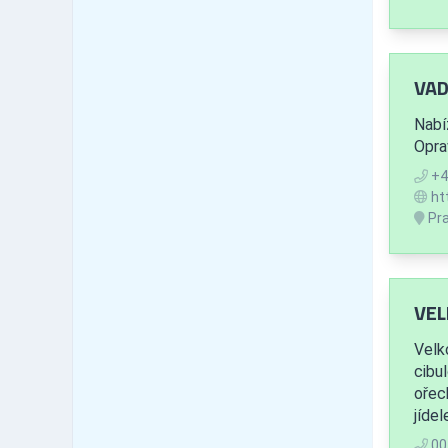
Liberecký kraj
464
Česká Lípa
71
Jablonec nad Nisou
124
VAD
Liberec
180
Semily
81
Nabí
Královéhradecký kraj
Oprav
690
Hradec Králové
222
+4
Jičín
ht
92
Pra
Náchod
149
Rychnov nad Kněžnou
68
Trutnov
139
Pardubický kraj
530
VELK
Chrudim
129
Velk
Pardubice
167
cibul
Svitavy
101
ořec
Ústí nad Orlicí
121
jídel
Kraj Vysočina
563
00