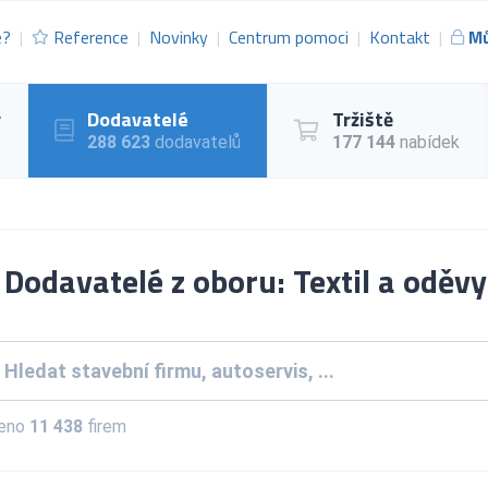
e?
Reference
Novinky
Centrum pomoci
Kontakt
Mů
y
Dodavatelé
Tržiště
288 623
dodavatelů
177 144
nabídek
Dodavatelé z oboru: Textil a oděvy
zeno
11 438
firem