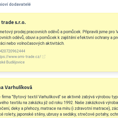
ioví dodavatelé
trade s.r.o.
rnetový prodej pracovních oděvů a pomůcek. Připravili jsme pro 
ovních oděvů, obuvi a pomůcek k zajištění efektivní ochrany a pr
práci nebo volnočasových aktivitách.
420720962444
tps://www.omi-trade.cz/
ské Budějovice
na Varhulíková
 firma "Bytový textil Varhulíková" se aktivně zabývá výrobou typ
vého textilu na zakázku již od roku 1992. Naše zakázková výroba 
ečení, deky a přehozy, matrace na míru (i zdravotní matrace), zác
ké rolety, japonské stěny, ubrusy a sedáky, strečové potahy, oc