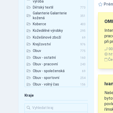
výroba
Prém
Dětský textil
773
Galanterie Galanterie
351
kožená
OMI 
Koberce
403
Inte
Kožedělné výrobky
295
prac
Kožešinové zboží
69
při 
Krejčovství
976
00
Obuv
775
ht
Obuv - ostatní
160
Če
Obuv - pracovní
243
Obuv - společenská
69
Obuv - sportovní
254
Iva
Obuv - volný čas
156
Ochranné pracovní
Naše
423
Kraje
pomůcky
byto
Oděvy
2,983
povl
Oděvy - doplňky
1,238
říms