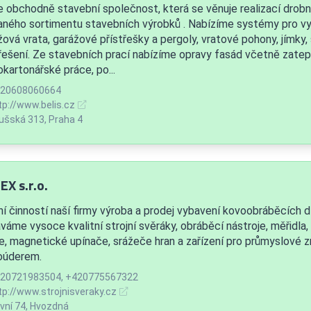
 obchodně stavební společnost, která se věnuje realizací drob
aného sortimentu stavebních výrobků . Nabízíme systémy pro vyu
ová vrata, garážové přístřešky a pergoly, vratové pohony, jímky, 
řešení. Ze stavebních prací nabízíme opravy fasád včetně zatep
kartonářské práce, po...
20608060664
tp://www.belis.cz
ušská 313, Praha 4
X s.r.o.
ní činností naší firmy výroba a prodej vybavení kovoobráběcích dí
váme vysoce kvalitní strojní svěráky, obráběcí nástroje, měřidla
je, magnetické upínače, srážeče hran a zařízení pro průmyslové z
oúderem.
20721983504, +420775567322
tp://www.strojnisveraky.cz
vní 74, Hvozdná