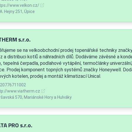
tps://www.velkon.cz/
 A. Hejny 251, Úpice
THERM s.r.o.
řujeme se na velkoobchodní prodej topenářské techniky značky 
z a distribuci kotlů a náhradních dílů. Dodáváme závěsné a kond
e, tepelná čerpadla, podlahové vytápění, termočlánky univerzální,
ice. Prodej komponent topných systémů značky Honeywell. Dod
ových kotelen, prodej a montáž klimatizací Unical.
20776711002
tp://www.viatherm.cz
šavská 570, Mariánské Hory a Hulváky
TA PRO s.r.o.