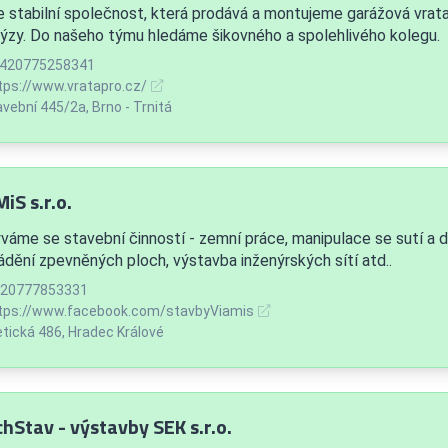
 stabilní společnost, která prodává a montujeme garážová vrata, 
ýzy. Do našeho týmu hledáme šikovného a spolehlivého kolegu.
420775258341
tps://www.vratapro.cz/
vební 445/2a, Brno - Trnitá
iS s.r.o.
váme se stavební činností - zemní práce, manipulace se sutí a d
ádění zpevněných ploch, výstavba inženýrských sítí atd..
20777853331
tps://www.facebook.com/stavbyViamis
etická 486, Hradec Králové
hStav - výstavby SEK s.r.o.