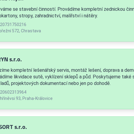
váme se stavební činností. Provádíme kompletní zednickou činno
kartony, stropy, zahradnictví, malířství i nátěry.
20731750216
řežní 572, Chrastava
YN s.r.o.
zíme kompletní lešenářský servis, montáž lešení, doprava a demon
ádíme likvidace sutě, vyklízení sklepů a půd. Poskytujeme tak
ladů, projektových dokumentací nebo jen po dohodě.
20602313964
hříněvsi 93, Praha-Královice
SORT s.r.o.