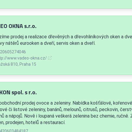
EO OKNA s.r.o.
zíme prodej a realizace dřevěných a dřevohliníkových oken a dveří
y nátěrů eurooken a dveří, servis oken a dveří.
20605274046
tp://www.vadeo-okna.cz/
žská 810, Praha 15
ON spol. s r.o.
oobchodní prodej ovoce a zeleniny. Nabídka košťálové, kořenové,
ové či listové zeleniny, banánů, melounů, citrusů, peckovin, čer
hů a nápojů. Nově i loupaná veškerá zelenina bez chemie, ručně.
en, prodejen, hotelů a restaurací.
420603484187