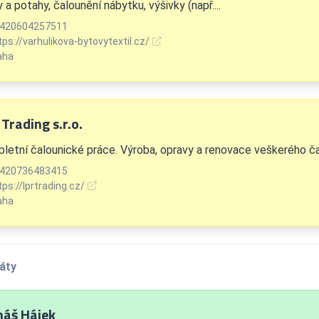
 a potahy, čalounění nábytku, výšivky (např....
420604257511
tps://varhulikova-bytovytextil.cz/
aha
Trading s.r.o.
letní čalounické práce. Výroba, opravy a renovace veškerého č
420736483415
tps://lprtrading.cz/
aha
áty
áš Hájek