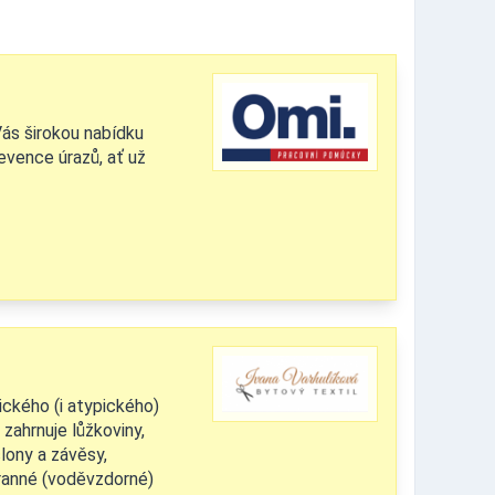
Vás širokou nabídku
evence úrazů, ať už
ického (i atypického)
zahrnuje lůžkoviny,
lony a závěsy,
hranné (voděvzdorné)