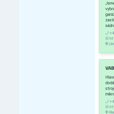
Jsme
Plzeň-jih
32
vybr
Plzeň-město
173
garáž
Plzeň-sever
zast
37
sádro
Rokycany
30
Tachov
29
+4
ht
Karlovarský kraj
215
Lib
Cheb
50
Karlovy Vary
123
Sokolov
36
Ústecký kraj
551
VABE
Děčín
94
Hlav
Chomutov
80
dodá
Litoměřice
80
stro
Louny
62
mikr
Most
51
+4
Teplice
76
ht
Ústí nad Labem
95
Hla