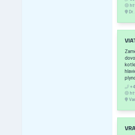
Havlíčkův Brod
66
ht
Jihlava
117
Dr.
Pelhřimov
86
Třebíč
159
Žďár nad Sázavou
114
VIA
Jihomoravský kraj
1,251
Blansko
107
Zamě
Brno-město
569
dovo
Brno-venkov
kotl
176
hlav
Břeclav
82
plyn
Hodonín
129
+4
Vyškov
81
ht
Znojmo
70
Var
Olomoucký kraj
579
Jeseník
28
Olomouc
222
VRA
Prostějov
127
Přerov
97