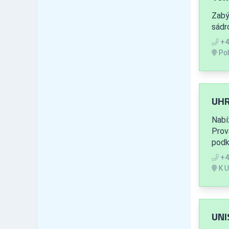
Mělník
79
Zabý
Mladá Boleslav
120
sádro
Nymburk
94
+4
Praha-východ
182
Pob
Praha-západ
143
Příbram
90
Rakovník
30
Jihočeský kraj
UHR
594
České Budějovice
176
Nabí
Český Krumlov
46
Prov
Jindřichův Hradec
79
podk
Písek
71
+4
Prachatice
27
K U
Strakonice
61
Tábor
110
Plzeňský kraj
473
UNI
Domažlice
41
Klatovy
114