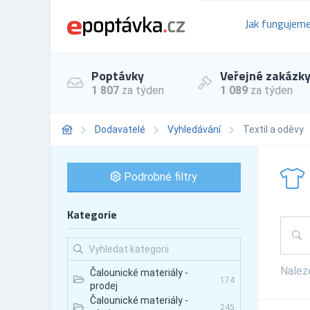
Jak fungujem
Poptávky
Veřejné zakázk
1 807
za týden
1 089
za týden
Dodavatelé
Vyhledávání
Textil a oděvy
Podrobné filtry
Kategorie
Nale
Čalounické materiály -
174
prodej
Čalounické materiály -
245