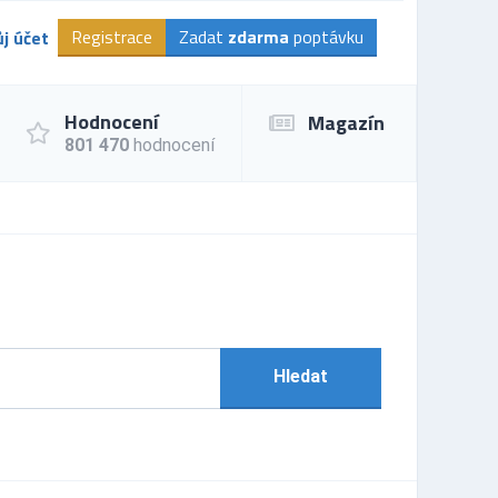
Registrace
Zadat
zdarma
poptávku
j účet
Hodnocení
Magazín
801 470
hodnocení
Hledat