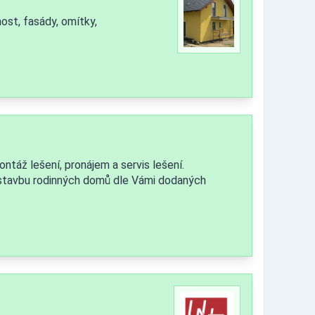
st, fasády, omítky,
táž lešení, pronájem a servis lešení.
é stavbu rodinných domů dle Vámi dodaných