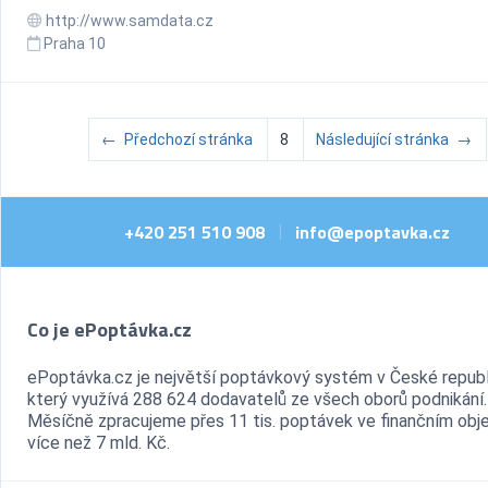
http://www.samdata.cz
Praha 10
←
Předchozí stránka
8
Následující stránka
→
+420 251 510 908
info@epoptavka.cz
|
Co je ePoptávka.cz
ePoptávka.cz je největší poptávkový systém v České republ
který využívá 288 624 dodavatelů ze všech oborů podnikání.
Měsíčně zpracujeme přes 11 tis. poptávek ve finančním ob
více než 7 mld. Kč.