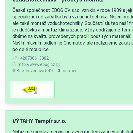
Česká společnost EBOG CV s.r.o. vznikla v roce 1989 a její
specializací od začátku byla vzduchotechnika. Nejen prod
ale také montáž vzduchotechniky. Součástí služeb naší fi
je i dodávka a montáž klimatizace. Vždy dodržujeme termí
dbáme na kvalitu provedených prací i použitých materiálů.
Naším hlavním sídlem je Chomutov, ale realizujeme zakáz
po celé republice.
+420736613082
http://www.ebog.cz
Beethovenova 5410, Chomutov
VÝTAHY Tempír s.r.o.
Nabízíme montáž, servis, opravy a modernizace všech dru