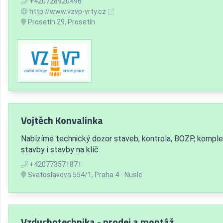
+420728920496
http://www.vzvp-vrty.cz
Prosetín 29, Prosetín
Vojtěch Konvalinka
Nabízíme technický dozor staveb, kontrola, BOZP, komple
stavby i stavby na klíč.
+420773571871
Svatoslavova 554/1, Praha 4 - Nusle
Vzduchotechnika - prodej a montáž