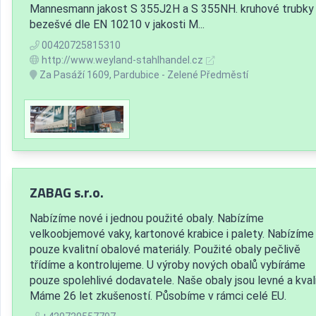
Mannesmann jakost S 355J2H a S 355NH. kruhové trubky
bezešvé dle EN 10210 v jakosti M...
00420725815310
http://www.weyland-stahlhandel.cz
Za Pasáží 1609, Pardubice - Zelené Předměstí
ZABAG s.r.o.
Nabízíme nové i jednou použité obaly. Nabízíme
velkoobjemové vaky, kartonové krabice i palety. Nabízíme
pouze kvalitní obalové materiály. Použité obaly pečlivě
třídíme a kontrolujeme. U výroby nových obalů vybíráme
pouze spolehlivé dodavatele. Naše obaly jsou levné a kvali
Máme 26 let zkušeností. Působíme v rámci celé EU.