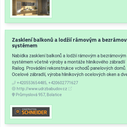
Zasklení balkonů a lodžií rámovým a bezrámo
systémem
Nabídka zasklení balkonů a lodžií rámovým a bezrámovým
systémem včetně výroby a montáže hliníkového zábradlí
Railog. Provádění rekonstrukce vchodů panelových domů.
Ocelové zábradlí, výroba hliníkových ocelových oken a dve
+420553654485, +420602771627
http://www.udrzbabudov.cz
Průmyslová 957, Bolatice