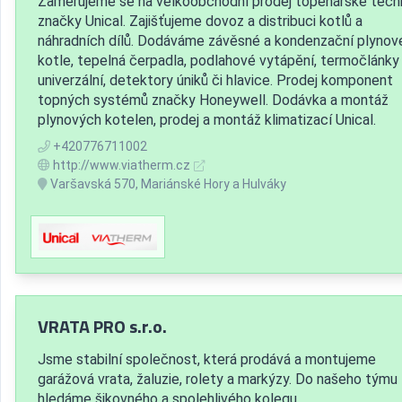
Zaměřujeme se na velkoobchodní prodej topenářské tech
značky Unical. Zajišťujeme dovoz a distribuci kotlů a
náhradních dílů. Dodáváme závěsné a kondenzační plynov
kotle, tepelná čerpadla, podlahové vytápění, termočlánky
univerzální, detektory úniků či hlavice. Prodej komponent
topných systémů značky Honeywell. Dodávka a montáž
plynových kotelen, prodej a montáž klimatizací Unical.
+420776711002
http://www.viatherm.cz
Varšavská 570, Mariánské Hory a Hulváky
VRATA PRO s.r.o.
Jsme stabilní společnost, která prodává a montujeme
garážová vrata, žaluzie, rolety a markýzy. Do našeho týmu
hledáme šikovného a spolehlivého kolegu.