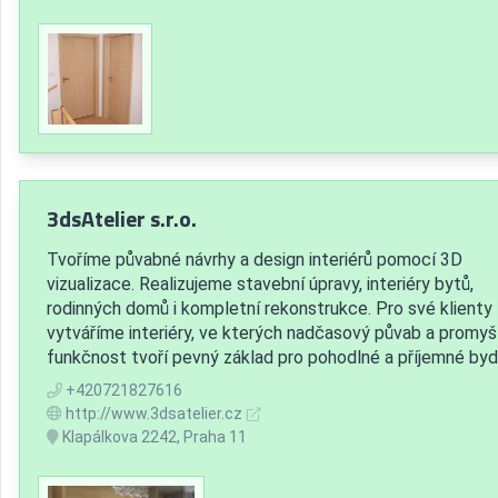
3dsAtelier s.r.o.
Tvoříme půvabné návrhy a design interiérů pomocí 3D
vizualizace. Realizujeme stavební úpravy, interiéry bytů,
rodinných domů i kompletní rekonstrukce. Pro své klienty
vytváříme interiéry, ve kterých nadčasový půvab a promyš
funkčnost tvoří pevný základ pro pohodlné a příjemné bydl
+420721827616
http://www.3dsatelier.cz
Klapálkova 2242, Praha 11