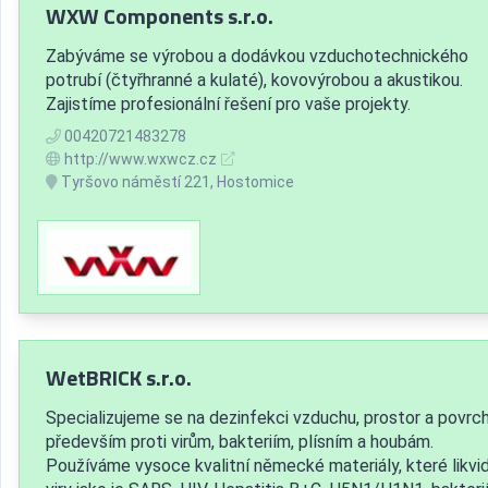
WXW Components s.r.o.
Zabýváme se výrobou a dodávkou vzduchotechnického
potrubí (čtyřhranné a kulaté), kovovýrobou a akustikou.
Zajistíme profesionální řešení pro vaše projekty.
00420721483278
http://www.wxwcz.cz
Tyršovo náměstí 221, Hostomice
WetBRICK s.r.o.
Specializujeme se na dezinfekci vzduchu, prostor a povrc
především proti virům, bakteriím, plísním a houbám.
Používáme vysoce kvalitní německé materiály, které likvid