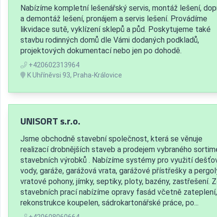
Nabízíme kompletní lešenářský servis, montáž lešení, dop
a demontáž lešení, pronájem a servis lešení. Provádíme
likvidace sutě, vyklízení sklepů a půd. Poskytujeme také
stavbu rodinných domů dle Vámi dodaných podkladů,
projektových dokumentací nebo jen po dohodě.
+420602313964
K Uhříněvsi 93, Praha-Královice
UNISORT s.r.o.
Jsme obchodně stavební společnost, která se věnuje
realizací drobnějších staveb a prodejem vybraného sortim
stavebních výrobků . Nabízíme systémy pro využití dešťo
vody, garáže, garážová vrata, garážové přístřešky a pergol
vratové pohony, jímky, septiky, ploty, bazény, zastřešení. 
stavebních prací nabízíme opravy fasád včetně zateplení,
rekonstrukce koupelen, sádrokartonářské práce, po...
+420608060664