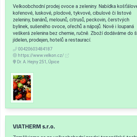
Velkoobchodní prodej ovoce a zeleniny. Nabídka košťálov
kořenové, luskové, plodové, tykvové, cibulové či listové
zeleniny, banánů, melounů, citrusů, peckovin, čerstvých
bylinek, sušeného ovoce, ořechů a nápojů. Nově i loupaná
veškerá zelenina bez chemie, ručně. Zboží dodáváme do š
jídelen, prodejen, hotelů a restaurací.
00420603484187
https://www.velkon.cz/
Dr. A. Hejny 251, Úpice
VIATHERM s.r.o.