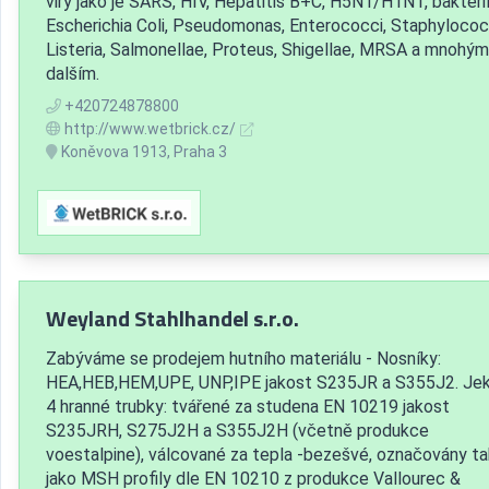
viry jako je SARS, HIV, Hepatitis B+C, H5N1/H1N1, bakteri
Escherichia Coli, Pseudomonas, Enterococci, Staphylococ
Listeria, Salmonellae, Proteus, Shigellae, MRSA a mnohým
dalším.
+420724878800
http://www.wetbrick.cz/
Koněvova 1913, Praha 3
Weyland Stahlhandel s.r.o.
Zabýváme se prodejem hutního materiálu - Nosníky:
HEA,HEB,HEM,UPE, UNP,IPE jakost S235JR a S355J2. Jek
4 hranné trubky: tvářené za studena EN 10219 jakost
S235JRH, S275J2H a S355J2H (včetně produkce
voestalpine), válcované za tepla -bezešvé, označovány t
jako MSH profily dle EN 10210 z produkce Vallourec &