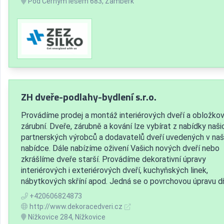
Pod Černým lesem 683, Žamberk
ZH dveře-podlahy-bydlení s.r.o.
Provádíme prodej a montáž interiérových dveří a obložko
zárubní. Dveře, zárubně a kování lze vybírat z nabídky naši
partnerských výrobců a dodavatelů dveří uvedených v naš
nabídce. Dále nabízíme oživení Vašich nových dveří nebo
zkrášlíme dveře starší. Provádíme dekorativní úpravy
interiérových i exteriérových dveří, kuchyňských linek,
nábytkových skříní apod. Jedná se o povrchovou úpravu dř.
+420606824873
http://www.dekoracedveri.cz
Nížkovice 284, Nížkovice