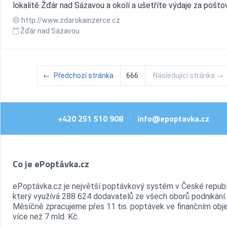
lokalitě Žďár nad Sázavou a okolí a ušetříte výdaje za pošto
http://www.zdarskainzerce.cz
Žďár nad Sázavou
←
Předchozí stránka
666
Následující stránka
→
+420 251 510 908
info@epoptavka.cz
|
Co je ePoptávka.cz
ePoptávka.cz je největší poptávkový systém v České republ
který využívá 288 624 dodavatelů ze všech oborů podnikání.
Měsíčně zpracujeme přes 11 tis. poptávek ve finančním ob
více než 7 mld. Kč.