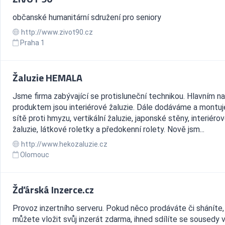
občanské humanitární sdružení pro seniory
http://www.zivot90.cz
Praha 1
Žaluzie HEMALA
Jsme firma zabývající se protisluneční technikou. Hlavním n
produktem jsou interiérové žaluzie. Dále dodáváme a montu
sítě proti hmyzu, vertikální žaluzie, japonské stěny, interiéro
žaluzie, látkové roletky a předokenní rolety. Nově jsm...
http://www.hekozaluzie.cz
Olomouc
Žďárská Inzerce.cz
Provoz inzertního serveru. Pokud něco prodáváte či sháníte,
můžete vložit svůj inzerát zdarma, ihned sdílíte se sousedy 