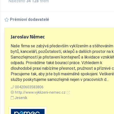
Nalezeno
34 128
firem
Prémioví dodavatelé
Jaroslav Němec
Naše firma se zabývá především vyklízením a stěhováním
bytů, kanceláří, pozůstalostí, sklepů a dalších prostor na kl
Samozřejmostí je přistavení kontejnerů a likvidace vzniklé
odpadu. Provádíme také bourací práce. Vzhledem k
dlouhodobé praxi nabízíme přesnost, pružnost a příznivé c
Pracujeme tak, aby jste byli maximálně spokojeni. Veškeré
služby poskytujeme samozřejmě nejen v pracovních d...
00420603583806
http://www.vyklizeni-nemec.cz
Jeseník