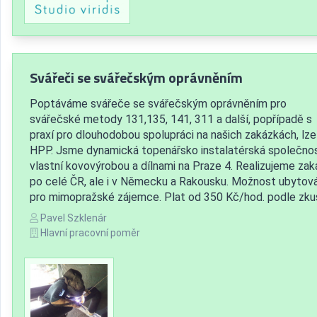
Svářeči se svářečským oprávněním
Poptáváme svářeče se svářečským oprávněním pro
svářečské metody 131,135, 141, 311 a další, popřípadě s
praxí pro dlouhodobou spolupráci na našich zakázkách, lze 
HPP. Jsme dynamická topenářsko instalatérská společno
vlastní kovovýrobou a dílnami na Praze 4. Realizujeme za
po celé ČR, ale i v Německu a Rakousku. Možnost ubytov
pro mimopražské zájemce. Plat od 350 Kč/hod. podle zkuš
Pavel Szklenár
Hlavní pracovní poměr