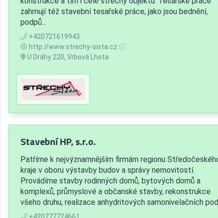
konstrukce a tím i celé střechy objektu. Tesařské práce
zahrnují též stavební tesařské práce, jako jsou bednění,
podpů...
+420721619943
http://www.strechy-sixta.cz
U Dráhy 220, Vrbová Lhota
Stavební HP, s.r.o.
Patříme k nejvýznamnějším firmám regionu Středočeskéh
kraje v oboru výstavby budov a správy nemovitostí.
Provádíme stavby rodinných domů, bytových domů a
komplexů, průmyslové a občanské stavby, rekonstrukce
všeho druhu, realizace anhydritových samonivelačních pod
+420777724661