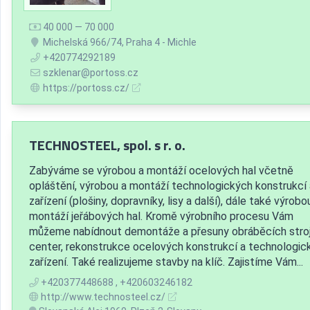
40 000 — 70 000
Michelská 966/74, Praha 4 - Michle
+420774292189
szklenar@portoss.cz
https://portoss.cz/
TECHNOSTEEL, spol. s r. o.
Zabýváme se výrobou a montáží ocelových hal včetně
opláštění, výrobou a montáží technologických konstrukcí 
zařízení (plošiny, dopravníky, lisy a další), dále také výrobo
montáží jeřábových hal. Kromě výrobního procesu Vám
můžeme nabídnout demontáže a přesuny obráběcích stroj
center, rekonstrukce ocelových konstrukcí a technologic
zařízení. Také realizujeme stavby na klíč. Zajistíme Vám...
+420377448688 , +420603246182
http://www.technosteel.cz/