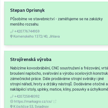
Stepan Oprisnyk
Působíme ve stavebnictví - zaměřujeme se na zakázky
menšího rozsahu.
+420776744959
Komenského 1372/40, Jihlava
Strojírenská výroba
Nabízíme kovoobrábění, CNC soustružení a frézování, vrtá
broušení naplocho, svařování a výrobu ocelových konstruk
zámečnické práce. Dále prodáváme strojní svěráky i jiné
strojní nářadí, hroty a držáky nástrojů. Dodáváme otočné a
naklápěcí stoly, upínky, matice, klíny, posuvky a úchylkomě
+420725848392
https://markagro.cz/cs/
K čističce 53, Sviadnov