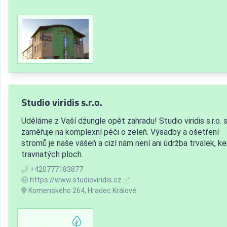
Studio viridis s.r.o.
Uděláme z Vaší džungle opět zahradu! Studio viridis s.r.o. 
zaměřuje na komplexní péči o zeleň. Výsadby a ošetření
stromů je naše vášeň a cizí nám není ani údržba trvalek, keř
travnatých ploch.
+420777183877
https://www.studioviridis.cz
Komenského 264, Hradec Králové