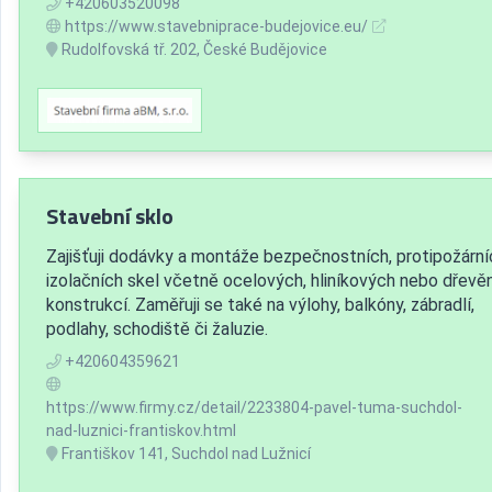
+420603520098
https://www.stavebniprace-budejovice.eu/
Rudolfovská tř. 202, České Budějovice
Stavební sklo
Zajišťuji dodávky a montáže bezpečnostních, protipožárníc
izolačních skel včetně ocelových, hliníkových nebo dřevě
konstrukcí. Zaměřuji se také na výlohy, balkóny, zábradlí,
podlahy, schodiště či žaluzie.
+420604359621
https://www.firmy.cz/detail/2233804-pavel-tuma-suchdol-
nad-luznici-frantiskov.html
Františkov 141, Suchdol nad Lužnicí