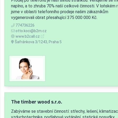
Prodej po telefonu je naší silnou stránkou. Věnujeme se m
naplno, a to zhruba 70% naší celkové činnosti. V loňském 
jsme v oblasti telefonního prodeje našim zákazníkům
vygenerovali obrat přesahující 375 000 000 Kč.
774736226
otto.koci@b2m.cz
www.b2call.cz
Šafránkova 3/1243, Praha 5
The timber wood s.r.o.
Zabýváme se stavební činností: střechy, lešení, klimatizac
vzduchotechnika, podlahové vytápění, statické posudky