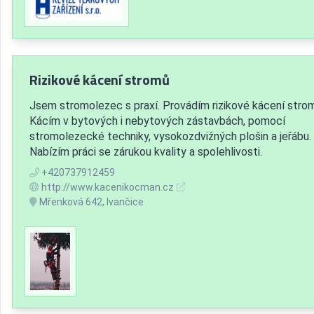
Rizikové kácení stromů
Jsem stromolezec s praxí. Provádím rizikové kácení stro
Kácím v bytových i nebytových zástavbách, pomocí
stromolezecké techniky, vysokozdvižných plošin a jeřábu.
Nabízím práci se zárukou kvality a spolehlivosti.
+420737912459
http://www.kacenikocman.cz
Mřenková 642, Ivančice