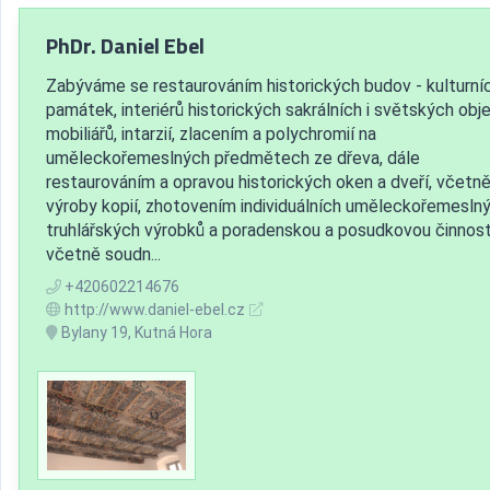
PhDr. Daniel Ebel
Zabýváme se restaurováním historických budov - kulturní
památek, interiérů historických sakrálních i světských obje
mobiliářů, intarzií, zlacením a polychromií na
uměleckořemeslných předmětech ze dřeva, dále
restaurováním a opravou historických oken a dveří, včetn
výroby kopií, zhotovením individuálních uměleckořemesln
truhlářských výrobků a poradenskou a posudkovou činnost
včetně soudn...
+420602214676
http://www.daniel-ebel.cz
Bylany 19, Kutná Hora