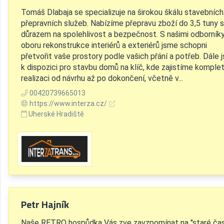
Tomáš Dlabaja se specializuje na širokou škálu stavebních
přepravních služeb. Nabízíme přepravu zboží do 3,5 tuny s
důrazem na spolehlivost a bezpečnost. S našimi odborníky
oboru rekonstrukce interiérů a exteriérů jsme schopni
přetvořit vaše prostory podle vašich přání a potřeb. Dále 
k dispozici pro stavbu domů na klíč, kde zajistíme komplet
realizaci od návrhu až po dokončení, včetně v...
00420739665013
https://www.interza.cz/
Uherské Hradiště
Petr Hajník
Naše RETRO hospůdka Vás zve zavzpomínat na "staré čas