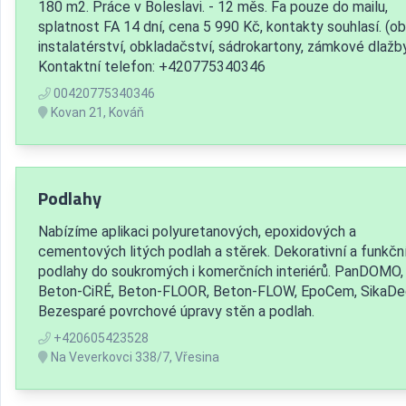
180 m2. Práce v Boleslavi. - 12 měs. Fa pouze do mailu,
splatnost FA 14 dní, cena 5 990 Kč, kontakty souhlasí. (ob
instalatérství, obkladačství, sádrokartony, zámkové dlažb
Kontaktní telefon: +420775340346
00420775340346
Kovan 21, Kováň
Podlahy
Nabízíme aplikaci polyuretanových, epoxidových a
cementových litých podlah a stěrek. Dekorativní a funkčn
podlahy do soukromých i komerčních interiérů. PanDOMO,
Beton-CiRÉ, Beton-FLOOR, Beton-FLOW, EpoCem, SikaDe
Bezesparé povrchové úpravy stěn a podlah.
+420605423528
Na Veverkovci 338/7, Vřesina