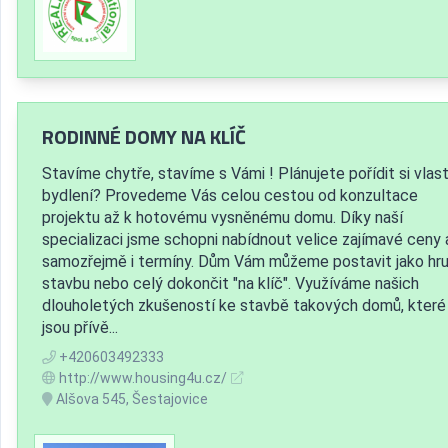
RODINNÉ DOMY NA KLÍČ
Stavíme chytře, stavíme s Vámi ! Plánujete pořídit si vlast
bydlení? Provedeme Vás celou cestou od konzultace
projektu až k hotovému vysněnému domu. Díky naší
specializaci jsme schopni nabídnout velice zajímavé ceny 
samozřejmě i termíny. Dům Vám můžeme postavit jako hr
stavbu nebo celý dokončit "na klíč". Využíváme našich
dlouholetých zkušeností ke stavbě takových domů, které
jsou přívě...
+420603492333
http://www.housing4u.cz/
Alšova 545, Šestajovice