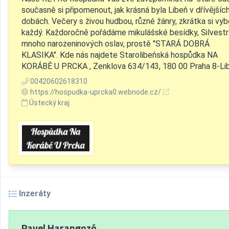
současně si připomenout, jak krásná byla Libeň v dřívějšíc
dobách. Večery s živou hudbou, různé žánry, zkrátka si vyb
každý. Každoročně pořádáme mikulášské besídky, Silvestr
mnoho narozeninových oslav, prostě "STARÁ DOBRÁ
KLASIKA". Kde nás najdete Starolibeňská hospůdka NA
KORÁBĚ U PRCKA , Zenklova 634/143, 180 00 Praha 8-Li
00420602618310
https://hospudka-uprcka0.webnode.cz/
Ústecký kraj
Inzeráty
Pavel Harangozó