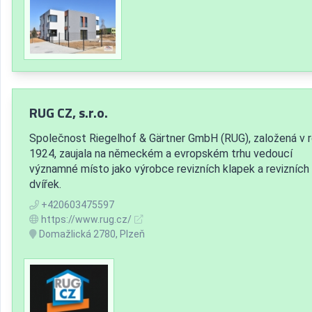
RUG CZ, s.r.o.
Společnost Riegelhof & Gärtner GmbH (RUG), založená v 
1924, zaujala na německém a evropském trhu vedoucí
významné místo jako výrobce revizních klapek a revizních
dvířek.
+420603475597
https://www.rug.cz/
Domažlická 2780, Plzeň