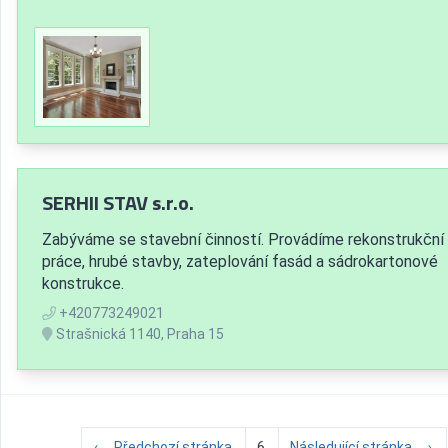
SERHII STAV s.r.o.
Zabýváme se stavební činností. Provádíme rekonstrukční
práce, hrubé stavby, zateplování fasád a sádrokartonové
konstrukce.
+420773249021
Strašnická 1140, Praha 15
←
Předchozí stránka
6
Následující stránka
→