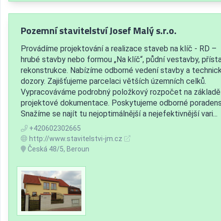
Pozemní stavitelství Josef Malý s.r.o.
Provádíme projektování a realizace staveb na klíč - RD –
hrubé stavby nebo formou „Na klíč“, půdní vestavby, příst
rekonstrukce. Nabízíme odborné vedení stavby a technic
dozory. Zajišťujeme parcelaci větších územních celků.
Vypracováváme podrobný položkový rozpočet na základě
projektové dokumentace. Poskytujeme odborné poradens
Snažíme se najít tu nejoptimálnější a nejefektivnější vari...
+420602302665
http://www.stavitelstvi-jm.cz
Česká 48/5, Beroun