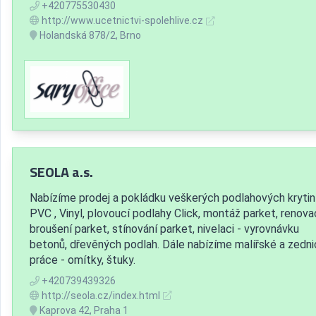
+420775530430
http://www.ucetnictvi-spolehlive.cz
Holandská 878/2, Brno
SEOLA a.s.
Nabízíme prodej a pokládku veškerých podlahových krytin
PVC , Vinyl, plovoucí podlahy Click, montáž parket, renova
broušení parket, stínování parket, nivelaci - vyrovnávku
betonů, dřevěných podlah. Dále nabízíme malířské a zedn
práce - omítky, štuky.
+420739439326
http://seola.cz/index.html
Kaprova 42, Praha 1