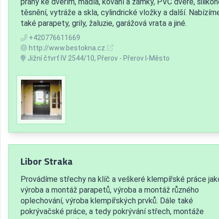
prahy ke dveřím, madla, kování a zámky, PVC dveře, siliko
těsnění, vytráže a skla, cylindrické vložky a další. Nabízím
také parapety, grily, žaluzie, garážová vrata a jiné.
+420776611669
http://www.bestokna.cz
Jižní čtvrť IV 2544/10, Přerov - Přerov I-Město
Libor Straka
Provádíme střechy na klíč a veškeré klempířské práce jako
výroba a montáž parapetů, výroba a montáž různého
oplechování, výroba klempířských prvků. Dále také
pokrývačské práce, a tedy pokrývání střech, montáže