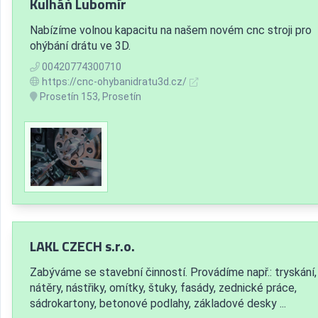
Kulháň Lubomír
Nabízíme volnou kapacitu na našem novém cnc stroji pro
ohýbání drátu ve 3D.
00420774300710
https://cnc-ohybanidratu3d.cz/
Prosetín 153, Prosetín
LAKL CZECH s.r.o.
Zabýváme se stavební činností. Provádíme např.: tryskání,
nátěry, nástřiky, omítky, štuky, fasády, zednické práce,
sádrokartony, betonové podlahy, základové desky ...