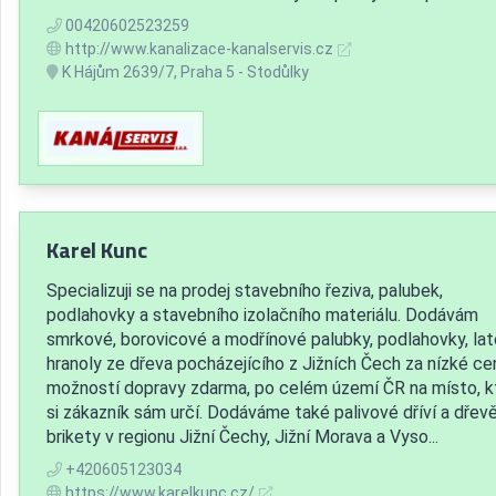
00420602523259
http://www.kanalizace-kanalservis.cz
K Hájům 2639/7, Praha 5 - Stodůlky
Karel Kunc
Specializuji se na prodej stavebního řeziva, palubek,
podlahovky a stavebního izolačního materiálu. Dodávám
smrkové, borovicové a modřínové palubky, podlahovky, lat
hranoly ze dřeva pocházejícího z Jižních Čech za nízké ce
možností dopravy zdarma, po celém území ČR na místo, k
si zákazník sám určí. Dodáváme také palivové dříví a dřev
brikety v regionu Jižní Čechy, Jižní Morava a Vyso...
+420605123034
https://www.karelkunc.cz/