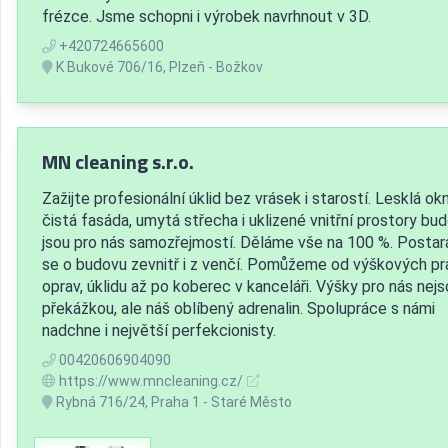
frézce. Jsme schopni i výrobek navrhnout v 3D.
+420724665600
K Bukové 706/16, Plzeň - Božkov
MN cleaning s.r.o.
Zažijte profesionální úklid bez vrásek i starostí. Lesklá okn
čistá fasáda, umytá střecha i uklizené vnitřní prostory bu
jsou pro nás samozřejmostí. Děláme vše na 100 %. Posta
se o budovu zevnitř i z venčí. Pomůžeme od výškových pra
oprav, úklidu až po koberec v kanceláři. Výšky pro nás nej
překážkou, ale náš oblíbený adrenalin. Spolupráce s námi
nadchne i největší perfekcionisty.
00420606904090
https://www.mncleaning.cz/
Rybná 716/24, Praha 1 - Staré Město