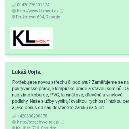
00420775901374
http://www.kl-mont.cz
Družstevní 604, Rapotín
Lukáš Vojta
Potřebujete novou střechu či podlahu? Zaměřujeme se na
pokrývačské práce, klempířské práce a stavbu komínů. Dá
nabízíme koberce, PVC, laminátové, dřevěné a vinylové
podlahy. Naše služby vynikají kvalitou, rychlostí, nízkou c
a jako bonus od nás dostanete záruku na 5 let.
+420608296878
http://strechyvojta.cz/
Ke Hřišti 710, Chrudim