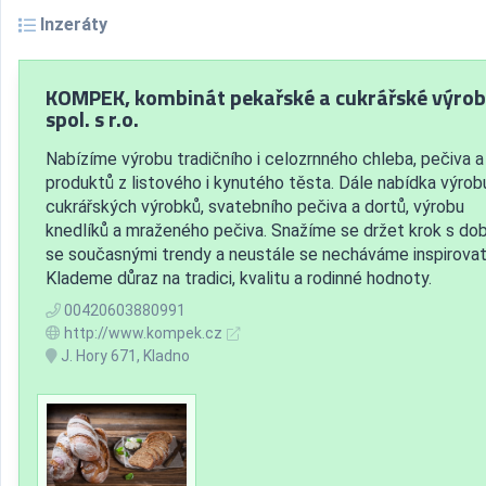
Inzeráty
KOMPEK, kombinát pekařské a cukrářské výrob
spol. s r.o.
Nabízíme výrobu tradičního i celozrnného chleba, pečiva a
produktů z listového i kynutého těsta. Dále nabídka výrob
cukrářských výrobků, svatebního pečiva a dortů, výrobu
knedlíků a mraženého pečiva. Snažíme se držet krok s dob
se současnými trendy a neustále se necháváme inspirovat
Klademe důraz na tradici, kvalitu a rodinné hodnoty.
00420603880991
http://www.kompek.cz
J. Hory 671, Kladno