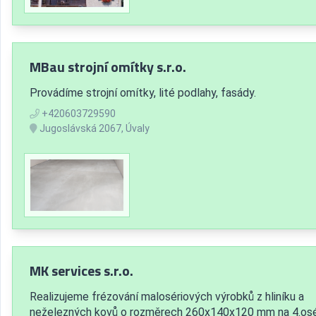
MBau strojní omítky s.r.o.
Provádíme strojní omítky, lité podlahy, fasády.
+420603729590
Jugoslávská 2067, Úvaly
MK services s.r.o.
Realizujeme frézování malosériových výrobků z hliníku a
neželezných kovů o rozměrech 260x140x120 mm na 4.os