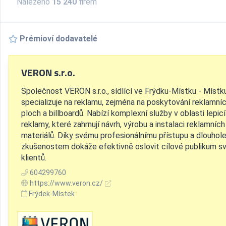
Nalezeno
15 240
firem
Prémioví dodavatelé
VERON s.r.o.
Společnost VERON s.r.o., sídlící ve Frýdku-Místku - Místku
specializuje na reklamu, zejména na poskytování reklamní
ploch a billboardů. Nabízí komplexní služby v oblasti lepicí
reklamy, které zahrnují návrh, výrobu a instalaci reklamních
materiálů. Díky svému profesionálnímu přístupu a dlouhol
zkušenostem dokáže efektivně oslovit cílové publikum s
klientů.
604299760
https://www.veron.cz/
Frýdek-Místek