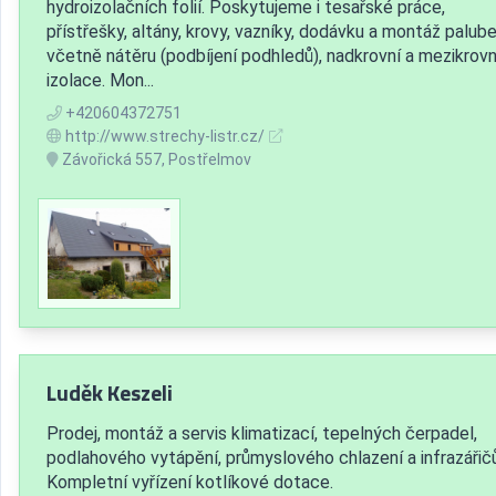
hydroizolačních folií. Poskytujeme i tesařské práce,
přístřešky, altány, krovy, vazníky, dodávku a montáž palub
včetně nátěru (podbíjení podhledů), nadkrovní a mezikrovn
izolace. Mon...
+420604372751
http://www.strechy-listr.cz/
Závořická 557, Postřelmov
Luděk Keszeli
Prodej, montáž a servis klimatizací, tepelných čerpadel,
podlahového vytápění, průmyslového chlazení a infrazářičů
Kompletní vyřízení kotlíkové dotace.