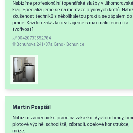
Nabízíme profesionální topenářské služby v Jihomoravsk
kraji. Specializujeme se na montáže plynových kotlů. Nabí
zkušenost techniků s několikaletou praxí a se zápalem do
práce. Každou zakázku realizujeme s maximální energií a
tvořivostí.
00420733552784
Bohuňova 241/37a, Brno - Bohunice
Martin Pospíšil
Nabízím zámečnické práce na zakázku. Vyrábím brány, bra
plotové výplně, schodiště, zábradlí, ocelové konstrukce,
mříže.