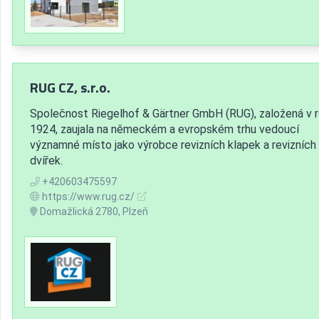
RUG CZ, s.r.o.
Společnost Riegelhof & Gärtner GmbH (RUG), založená v 
1924, zaujala na německém a evropském trhu vedoucí
významné místo jako výrobce revizních klapek a revizních
dvířek.
+420603475597
https://www.rug.cz/
Domažlická 2780, Plzeň