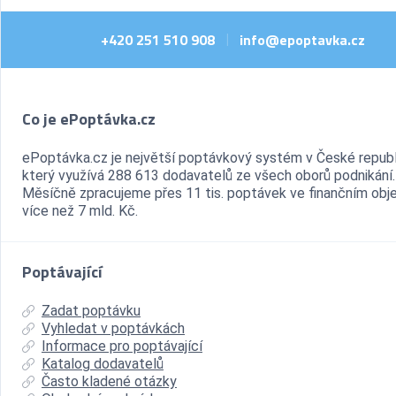
+420 251 510 908
info@epoptavka.cz
|
Co je ePoptávka.cz
ePoptávka.cz je největší poptávkový systém v České republ
který využívá 288 613 dodavatelů ze všech oborů podnikání.
Měsíčně zpracujeme přes 11 tis. poptávek ve finančním ob
více než 7 mld. Kč.
Poptávající
Zadat poptávku
Vyhledat v poptávkách
Informace pro poptávající
Katalog dodavatelů
Často kladené otázky