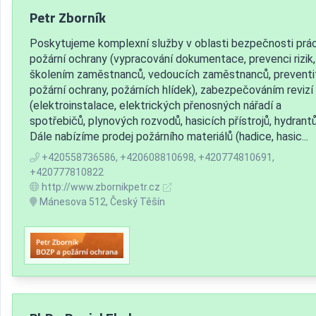
Petr Zborník
Poskytujeme komplexní služby v oblasti bezpečnosti prá
požární ochrany (vypracování dokumentace, prevenci rizik,
školením zaměstnanců, vedoucích zaměstnanců, preventi
požární ochrany, požárních hlídek), zabezpečováním revizí
(elektroinstalace, elektrických přenosných nářadí a
spotřebičů, plynových rozvodů, hasicích přístrojů, hydrantů
Dále nabízíme prodej požárního materiálů (hadice, hasic...
+420558736586, +420608810698, +420774810691,
+420777810822
http://www.zbornikpetr.cz
Mánesova 512, Český Těšín