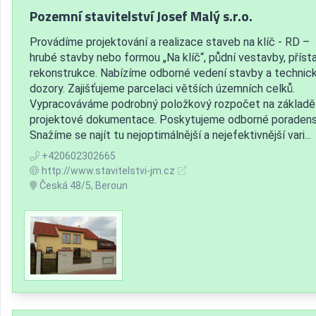
Pozemní stavitelství Josef Malý s.r.o.
Provádíme projektování a realizace staveb na klíč - RD –
hrubé stavby nebo formou „Na klíč“, půdní vestavby, příst
rekonstrukce. Nabízíme odborné vedení stavby a technic
dozory. Zajišťujeme parcelaci větších územních celků.
Vypracováváme podrobný položkový rozpočet na základě
projektové dokumentace. Poskytujeme odborné poradens
Snažíme se najít tu nejoptimálnější a nejefektivnější vari...
+420602302665
http://www.stavitelstvi-jm.cz
Česká 48/5, Beroun