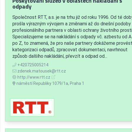
Poskytování služeb v oblastech nakládání s
odpady
Společnost RTT, a.s. je na trhu již od roku 1996. Od té dob
prošla výrazným vývojem a změnami až do dnešní podoby 
profesionálního partnera v oblasti ochrany životního prost
Specializujeme se na nakládání s odpady vč. azbestu od A
po Z, to znamená, že pro naše partnery dokážeme provés
kategorizaci odpadů, zpracovat dokumentaci, navrhnout
způsob dalšího nakládání, převzít a odpad od...
+420725005214
zdenek.matousek@rtt.cz
http://www.rtt.cz
náměstí Republiky 1079/1a, Praha 1