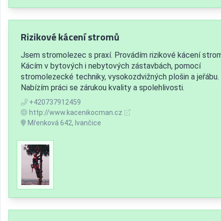
Rizikové kácení stromů
Jsem stromolezec s praxí. Provádím rizikové kácení stro
Kácím v bytových i nebytových zástavbách, pomocí
stromolezecké techniky, vysokozdvižných plošin a jeřábu.
Nabízím práci se zárukou kvality a spolehlivosti.
+420737912459
http://www.kacenikocman.cz
Mřenková 642, Ivančice