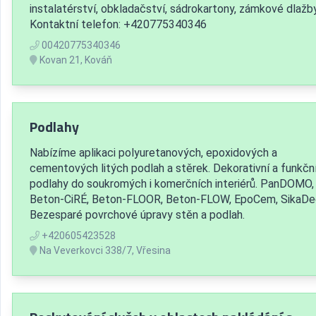
instalatérství, obkladačství, sádrokartony, zámkové dlažb
Kontaktní telefon: +420775340346
00420775340346
Kovan 21, Kováň
Podlahy
Nabízíme aplikaci polyuretanových, epoxidových a
cementových litých podlah a stěrek. Dekorativní a funkčn
podlahy do soukromých i komerčních interiérů. PanDOMO,
Beton-CiRÉ, Beton-FLOOR, Beton-FLOW, EpoCem, SikaDe
Bezesparé povrchové úpravy stěn a podlah.
+420605423528
Na Veverkovci 338/7, Vřesina