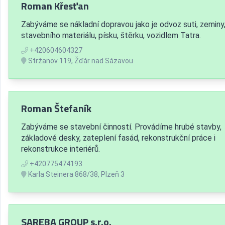
Roman Křesťan
Zabýváme se nákladní dopravou jako je odvoz suti, zeminy
stavebního materiálu, písku, štěrku, vozidlem Tatra.
+420604604327
Stržanov 119, Žďár nad Sázavou
Roman Štefaník
Zabýváme se stavební činností. Provádíme hrubé stavby,
základové desky, zateplení fasád, rekonstrukční práce i
rekonstrukce interiérů.
+420775474193
Karla Steinera 868/38, Plzeň 3
SAREBA GROUP s.r.o.