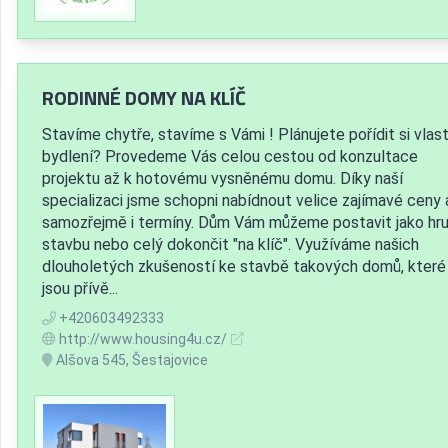
RODINNÉ DOMY NA KLÍČ
Stavíme chytře, stavíme s Vámi ! Plánujete pořídit si vlast
bydlení? Provedeme Vás celou cestou od konzultace
projektu až k hotovému vysněnému domu. Díky naší
specializaci jsme schopni nabídnout velice zajímavé ceny 
samozřejmě i termíny. Dům Vám můžeme postavit jako hr
stavbu nebo celý dokončit "na klíč". Využíváme našich
dlouholetých zkušeností ke stavbě takových domů, které
jsou přívě...
+420603492333
http://www.housing4u.cz/
Alšova 545, Šestajovice