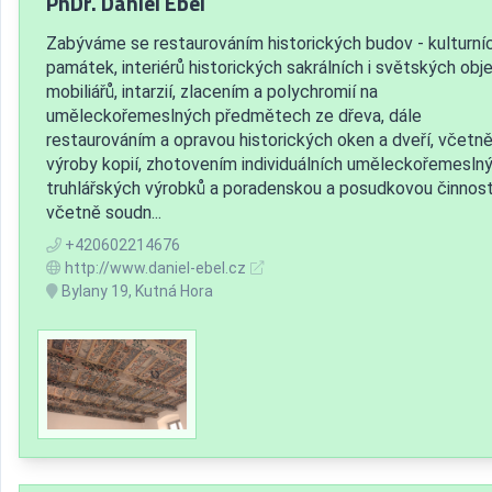
PhDr. Daniel Ebel
Zabýváme se restaurováním historických budov - kulturní
památek, interiérů historických sakrálních i světských obje
mobiliářů, intarzií, zlacením a polychromií na
uměleckořemeslných předmětech ze dřeva, dále
restaurováním a opravou historických oken a dveří, včetn
výroby kopií, zhotovením individuálních uměleckořemesln
truhlářských výrobků a poradenskou a posudkovou činnost
včetně soudn...
+420602214676
http://www.daniel-ebel.cz
Bylany 19, Kutná Hora