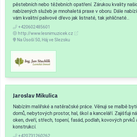
pěstebních nebo těžebních opatření. Zárukou kvality naši
nabízených služeb je mnohaletá praxe v oboru. Dále nabí
vám kvalitní palivové dřevo jak listnaté, tak jehličnaté...
+420602485601
http://www.lesnimuzicek.cz
Na Úsoší 50, Háj ve Slezsku
Jaroslav Mikulica
Nabízím malířské a natěračské práce. Věnuji se malbě byt
domů, nebytových prostor, hal, škol a kanceláří. Zajišťuji n
oken, dveří, střech, topení, fasád, podlah, kovových prvků 
konstrukcí.
+420731260262