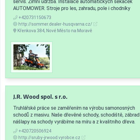
servis. Zimní údržba. Instalace automatických sekaček
AUTOMOWER. Stroje pro les, zahradu, pole i chodníky
+420731150673
http://sommer.dealer-husqvarna.cz/
Křenkova 384, Nové Město na Moravě
J.R. Wood spol. s r.o.
Truhlářské práce se zaměřením na výrobu samonosných
schodů z masivu. Naše dřevěné schody, schodiště, zábradl
nášlapy na schody vyrábíme na míru a z kvalitního dřeva.
+420720506924
http://sruby-jrwood.vyrobce.cz