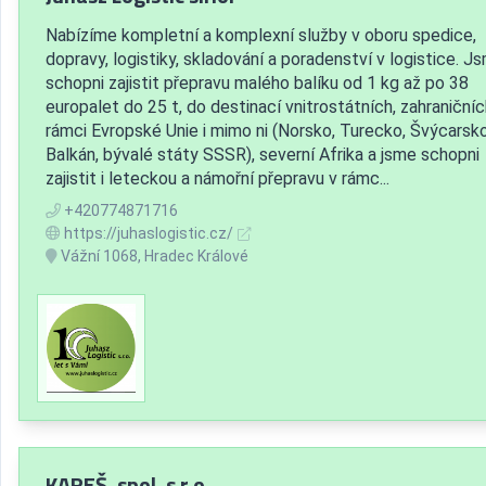
Nabízíme kompletní a komplexní služby v oboru spedice,
dopravy, logistiky, skladování a poradenství v logistice. J
schopni zajistit přepravu malého balíku od 1 kg až po 38
europalet do 25 t, do destinací vnitrostátních, zahraničníc
rámci Evropské Unie i mimo ni (Norsko, Turecko, Švýcarsko
Balkán, bývalé státy SSSR), severní Afrika a jsme schopni
zajistit i leteckou a námořní přepravu v rámc...
+420774871716
https://juhaslogistic.cz/
Vážní 1068, Hradec Králové
KAREŠ, spol. s r.o.