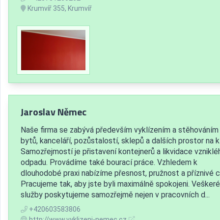
Krumvíř 355, Krumvíř
Jaroslav Němec
Naše firma se zabývá především vyklízením a stěhováním
bytů, kanceláří, pozůstalostí, sklepů a dalších prostor na kl
Samozřejmostí je přistavení kontejnerů a likvidace vzniklé
odpadu. Provádíme také bourací práce. Vzhledem k
dlouhodobé praxi nabízíme přesnost, pružnost a příznivé c
Pracujeme tak, aby jste byli maximálně spokojeni. Veškeré
služby poskytujeme samozřejmě nejen v pracovních d...
+420603583806
http://www.vyklizeni-nemec.cz