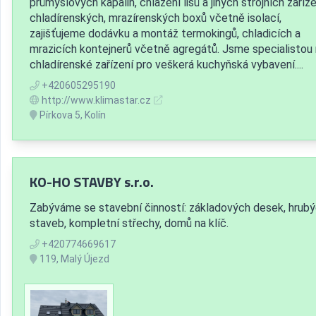
průmyslových kapalin, chlazení lisů a jiných strojních zaříze
chladírenských, mrazírenských boxů včetně isolací,
zajišťujeme dodávku a montáž termokingů, chladicích a
mrazicích kontejnerů včetně agregátů. Jsme specialistou
chladírenské zařízení pro veškerá kuchyňská vybavení....
+420605295190
http://www.klimastar.cz
Pírkova 5, Kolín
KO-HO STAVBY s.r.o.
Zabýváme se stavební činností: základových desek, hrub
staveb, kompletní střechy, domů na klíč.
+420774669617
119, Malý Újezd