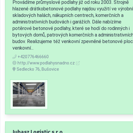
Provádíme průmyslové podlahy již od roku 2003. Strojně
hlazené drátkobetonové podlahy najdou využití ve výrobní
skladových halách, nákupních centrech, komerčních a
administrativních budovách i garážích. Dále nabízíme
potěrové betonové podlahy, které se hodí do rodinných i
bytových domů, patrových komerčních a administrativníc
budov. Realizujeme též venkovní zpevněné betonové ploc
venkovní...
+420776466660
http://www.podlahysnadno.cz
Sedlecko 76, Bušovice
Juhasz Logistic s.r.o.