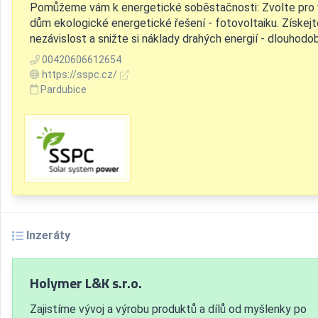
Pomůžeme vám k energetické soběstačnosti: Zvolte pro
dům ekologické energetické řešení - fotovoltaiku. Získejt
nezávislost a snižte si náklady drahých energií - dlouhodo
00420606612654
https://sspc.cz/
Pardubice
Inzeráty
Holymer L&K s.r.o.
Zajistíme vývoj a výrobu produktů a dílů od myšlenky po