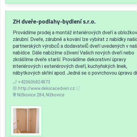
ZH dveře-podlahy-bydlení s.r.o.
Provádíme prodej a montáž interiérových dveří a obložko
zárubní. Dveře, zárubně a kování lze vybírat z nabídky naši
partnerských výrobců a dodavatelů dveří uvedených v naš
nabídce. Dále nabízíme oživení Vašich nových dveří nebo
zkrášlíme dveře starší. Provádíme dekorativní úpravy
interiérových i exteriérových dveří, kuchyňských linek,
nábytkových skříní apod. Jedná se o povrchovou úpravu dř.
+420606824873
http://www.dekoracedveri.cz
Nížkovice 284, Nížkovice