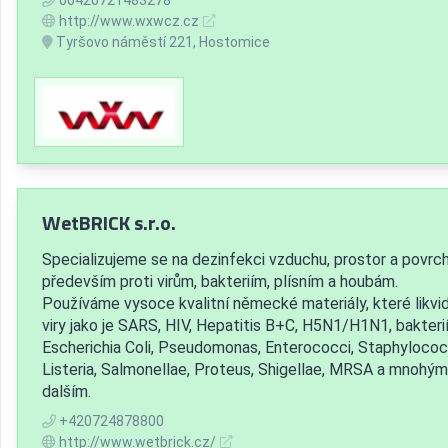
http://www.wxwcz.cz
Tyršovo náměstí 221, Hostomice
WetBRICK s.r.o.
Specializujeme se na dezinfekci vzduchu, prostor a povrc
především proti virům, bakteriím, plísním a houbám.
Používáme vysoce kvalitní německé materiály, které likvid
viry jako je SARS, HIV, Hepatitis B+C, H5N1/H1N1, bakteri
Escherichia Coli, Pseudomonas, Enterococci, Staphylococ
Listeria, Salmonellae, Proteus, Shigellae, MRSA a mnohým
dalším.
+420724878800
http://www.wetbrick.cz/