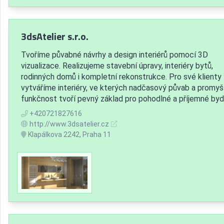
3dsAtelier s.r.o.
Tvoříme půvabné návrhy a design interiérů pomocí 3D
vizualizace. Realizujeme stavební úpravy, interiéry bytů,
rodinných domů i kompletní rekonstrukce. Pro své klienty
vytváříme interiéry, ve kterých nadčasový půvab a promyš
funkčnost tvoří pevný základ pro pohodlné a příjemné bydl
+420721827616
http://www.3dsatelier.cz
Klapálkova 2242, Praha 11