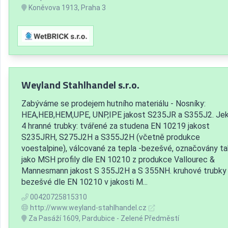
Koněvova 1913, Praha 3
Weyland Stahlhandel s.r.o.
Zabýváme se prodejem hutního materiálu - Nosníky:
HEA,HEB,HEM,UPE, UNP,IPE jakost S235JR a S355J2. Jek
4 hranné trubky: tvářené za studena EN 10219 jakost
S235JRH, S275J2H a S355J2H (včetně produkce
voestalpine), válcované za tepla -bezešvé, označovány t
jako MSH profily dle EN 10210 z produkce Vallourec &
Mannesmann jakost S 355J2H a S 355NH. kruhové trubky
bezešvé dle EN 10210 v jakosti M...
00420725815310
http://www.weyland-stahlhandel.cz
Za Pasáží 1609, Pardubice - Zelené Předměstí