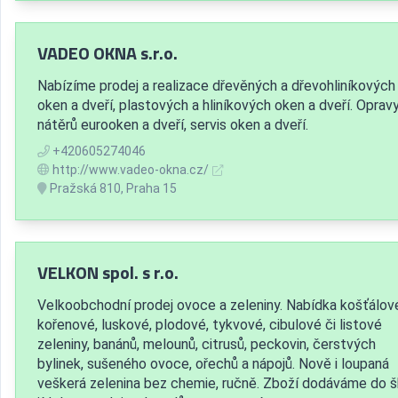
VADEO OKNA s.r.o.
Nabízíme prodej a realizace dřevěných a dřevohliníkových
oken a dveří, plastových a hliníkových oken a dveří. Oprav
nátěrů eurooken a dveří, servis oken a dveří.
+420605274046
http://www.vadeo-okna.cz/
Pražská 810, Praha 15
VELKON spol. s r.o.
Velkoobchodní prodej ovoce a zeleniny. Nabídka košťálov
kořenové, luskové, plodové, tykvové, cibulové či listové
zeleniny, banánů, melounů, citrusů, peckovin, čerstvých
bylinek, sušeného ovoce, ořechů a nápojů. Nově i loupaná
veškerá zelenina bez chemie, ručně. Zboží dodáváme do š