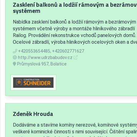
Zasklení balkonů a lodžií rámovým a bezrámo
systémem
Nabídka zasklení balkonů a lodžií rámovým a bezrámovým
systémem včetně výroby a montáže hliníkového zábradlí
Railog. Provádění rekonstrukce vchodů panelových domů.
Ocelové zábradlí, výroba hliníkových ocelových oken a dve
+420553654485, +420602771627
http://www.udrzbabudov.cz
Průmyslová 957, Bolatice
Zdeněk Hrouda
Dodáváme a stavíme komíny nerezové, komínové systém
veškeré kominické činnosti s nimi související. Čištění spal