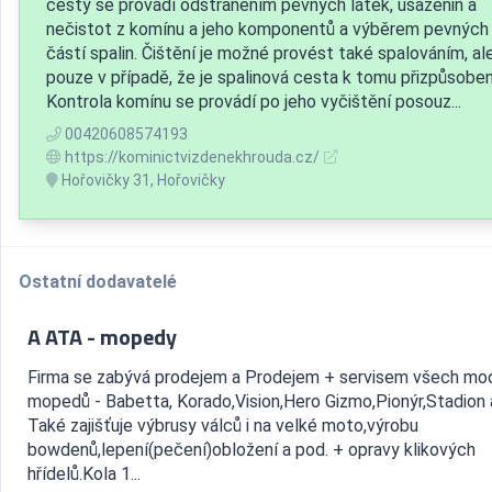
cesty se provádí odstraněním pevných látek, usazenin a
nečistot z komínu a jeho komponentů a výběrem pevných
částí spalin. Čištění je možné provést také spalováním, al
pouze v případě, že je spalinová cesta k tomu přizpůsoben
Kontrola komínu se provádí po jeho vyčištění posouz...
00420608574193
https://kominictvizdenekhrouda.cz/
Hořovičky 31, Hořovičky
Ostatní dodavatelé
A ATA - mopedy
Firma se zabývá prodejem a Prodejem + servisem všech mo
mopedů - Babetta, Korado,Vision,Hero Gizmo,Pionýr,Stadion 
Také zajišťuje výbrusy válců i na velké moto,výrobu
bowdenů,lepení(pečení)obložení a pod. + opravy klikových
hřídelů.Kola 1...