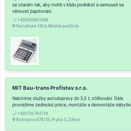
se starám tak, aby mohli v klidu podnikat a nemuseli se
věnovat papírování.
+420605803388
Rymáňská 1064, Mníšek pod Brdy
MiT Bau-trans Profistav s.r.o.
Nabízíme služby autodopravy do 3,5 t, stěhování. Dále
provádíme zednické práce, montáže a demontáže nábytku
+420736784718
Bořivojova 878/35, Praha 3, Žižkov