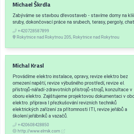
Michael Škrdla
Zabýváme se stavbou dřevostaveb - stavíme domy na klí
sruby, dokončovací práce na srubech, terasy, pergoly, chaty
+420728587899
Rokytnice nad Rokytnou 205, Rokytnice nad Rokytnou
Michal Krasl
Provádíme elektro instalace, opravy, revize elektro bez
omezení napětí, revize výbušného prostředí, revize el.
přístrojů-nářadí-zdravotních přístrojů-strojů, konzultace v
oboru elektro. Zajištujeme projektovou dokumentaci v ob
elektro. příprava l přezkušování revizních techniků
elektrických zařízení za přítomnosti ITI, revize jeřábů a
školení jeřábníků a vazačů.
+420608428850
http://www.elmik.com