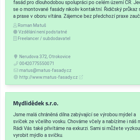
fasád pro dlouhodobou spolupráci po celém území ČR. Je
se o montované fasády nikoliv kontaktní. Řidičský průkaz 
a praxe v oboru vítána. Zájemce bez předchozí praxe zauč
Roman Matuš
Vzdělání není podstatné
Freelancer / subdodavatel
Nerudova 372, Otrokovice
00420775550071
matus@matus-fasady.cz
http://www.matus-fasady.cz
Mydlidědek s.r.o.
Jsme malá chráněná dílna zabývající se výrobou mýdel a
svíček ze včelího vosku. Chováme včely a nabízíme i náš 
Rádi Vás také přivítáme na exkurzi. Sami si můžete vyzko
vyrobit mýdlo a svíčku.