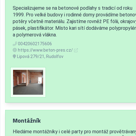
Specializujeme se na betonové podlahy s tradicí od roku
1999. Pro velké budovy i rodinné domy provádíme betono
potěry včetně materiálu. Zajistíme rovněž PE fólii, okrajov
pásek, plastifikátor. Místo kari sítí dodáváme polypropylé
a polymerová vlákna.
00420602175606
https://www.beton-pres.cz/
Lipová 279/21, Rudolfov
Montážník
Hledáme montážníky i celé party pro montáž provětrávan