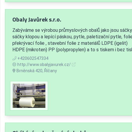
Obaly Javůrek s.r.o.
Zabýváme se výrobou průmyslových obalů jako jsou sáčky
sáčky klopou a lepící páskou, pytle, paletizační pytle, folie
překrývací folie , stavební folie z materiálů LDPE (igelit)
HDPE (mikroten) PP (polypropylen) a to s tiskem i bez tis
+420602547334
http://www.obalyjavurek.cz/
Brněnská 420, Říčany