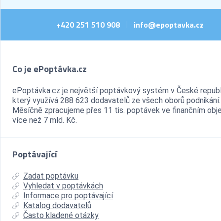
+420 251 510 908
info@epoptavka.cz
|
Co je ePoptávka.cz
ePoptávka.cz je největší poptávkový systém v České republ
který využívá 288 623 dodavatelů ze všech oborů podnikání.
Měsíčně zpracujeme přes 11 tis. poptávek ve finančním ob
více než 7 mld. Kč.
Poptávající
Zadat poptávku
Vyhledat v poptávkách
Informace pro poptávající
Katalog dodavatelů
Často kladené otázky