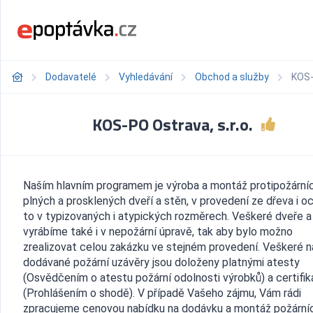
Dodavatelé
Vyhledávání
Obchod a služby
KOS-
KOS-PO Ostrava, s.r.o.
Naším hlavním programem je výroba a montáž protipožární
plných a prosklených dveří a stěn, v provedení ze dřeva i oc
to v typizovaných i atypických rozměrech. Veškeré dveře a
vyrábíme také i v nepožární úpravě, tak aby bylo možno
zrealizovat celou zakázku ve stejném provedení. Veškeré 
dodávané požární uzávěry jsou doloženy platnými atesty
(Osvědčením o atestu požární odolnosti výrobků) a certifik
(Prohlášením o shodě). V případě Vašeho zájmu, Vám rádi
zpracujeme cenovou nabídku na dodávku a montáž požárníc