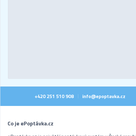
+420 251 510 908
info@epoptavka.cz
|
Co je ePoptávka.cz