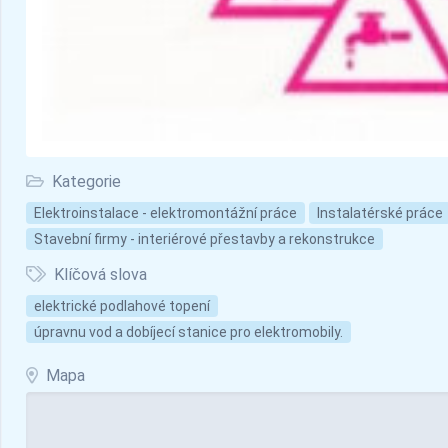
Kategorie
Elektroinstalace - elektromontážní práce
Instalatérské práce
Stavební firmy - interiérové přestavby a rekonstrukce
Klíčová slova
elektrické podlahové topení
úpravnu vod a dobíjecí stanice pro elektromobily.
Mapa