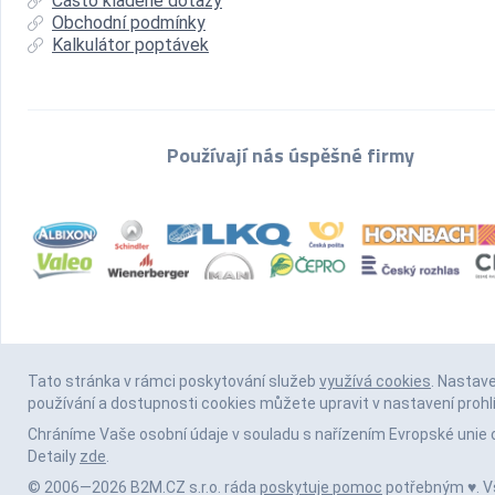
Často kladené dotazy
Obchodní podmínky
Kalkulátor poptávek
Používají nás úspěšné firmy
Tato stránka v rámci poskytování služeb
využívá cookies
. Nastav
používání a dostupnosti cookies můžete upravit v nastavení prohl
Chráníme Vaše osobní údaje v souladu s nařízením Evropské unie 
Detaily
zde
.
© 2006—2026 B2M.CZ s.r.o. ráda
poskytuje pomoc
potřebným ♥️. 