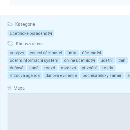
Kategorie
Účetnické poradenství
Klíčová slova
analýzy
vedení účetnictví
účto
účetnictví
účetní informační systém
online účetnictví
účetní
daň
daňové
daně
mezd
mzdová
přiznání
mzda
mzdová agenda
daňová evidence
podnikatelský záměr
a
Mapa