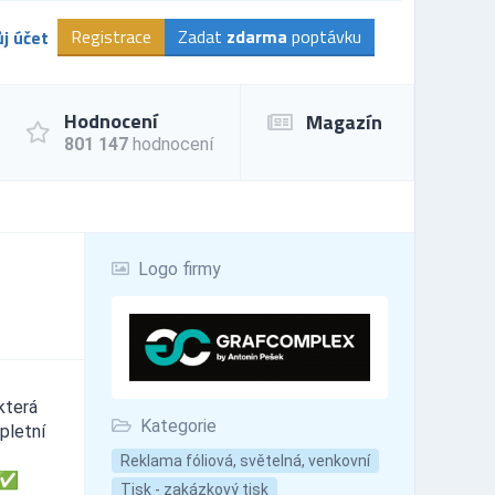
Registrace
Zadat
zdarma
poptávku
j účet
Hodnocení
Magazín
801 147
hodnocení
Logo firmy
která
Kategorie
pletní
Reklama fóliová, světelná, venkovní
ů ✅
Tisk - zakázkový tisk