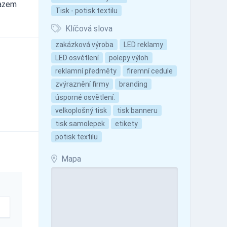
razem
Tisk - potisk textilu
Klíčová slova
zakázková výroba
LED reklamy
LED osvětlení
polepy výloh
reklamní předměty
firemní cedule
zvýraznění firmy
branding
úsporné osvětlení.
velkoplošný tisk
tisk banneru
tisk samolepek
etikety
potisk textilu
Mapa