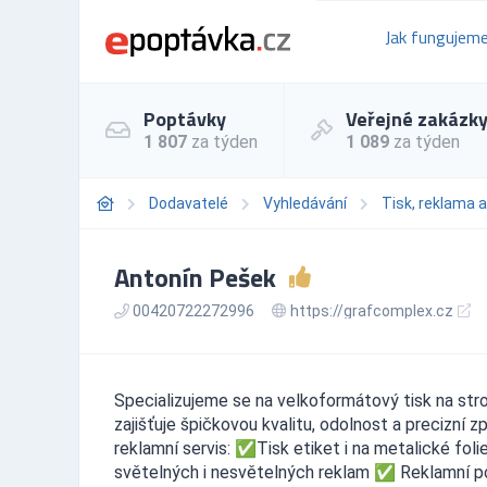
Jak fungujem
Poptávky
Veřejné zakázk
1 807
za týden
1 089
za týden
Dodavatelé
Vyhledávání
Tisk, reklama 
Antonín Pešek
00420722272996
https://grafcomplex.cz
Specializujeme se na velkoformátový tisk na str
zajišťuje špičkovou kvalitu, odolnost a precizní
reklamní servis: ✅Tisk etiket i na metalické fo
světelných i nesvětelných reklam ✅ Reklamní po