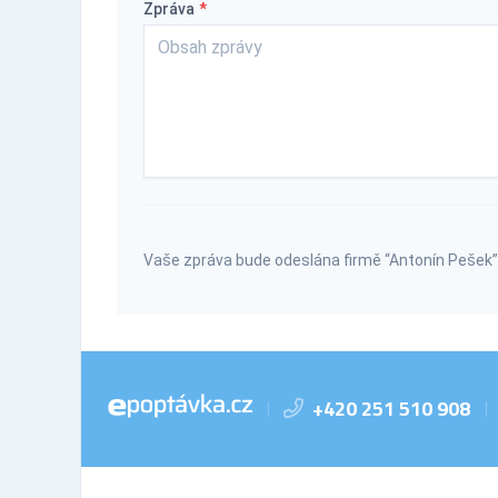
Zpráva
*
Vaše zpráva bude odeslána firmě “Antonín Pešek”
+420 251 510 908
|
|