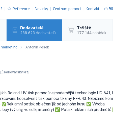
e?
Reference
Novinky
Centrum pomoci
Kontakt
Mů
y
Dodavatelé
Tržiště
288 623
dodavatelů
177 144
nabídek
a marketing
Antonín Pešek
Karlovarský kraj
ojích Roland. UV tisk pomocí nejmodernější technologie UG-641, 
 zpracování. Ecosolvent tisk pomocí tikárny RF-640. Nabízíme kom
lie ✅Reklamní potisk oblečení již od jednoho kusu ✅ Výroba
lepy (výlohy, vozidla, interiéry) ✅ Potisk reklamních předmět