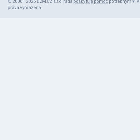
© 2006—2026 B2M.CZ s.r.o. ráda
poskytuje pomoc
potřebným ♥️. 
práva vyhrazena.