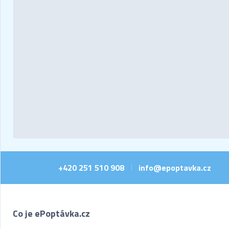
+420 251 510 908
info@epoptavka.cz
|
Co je ePoptávka.cz