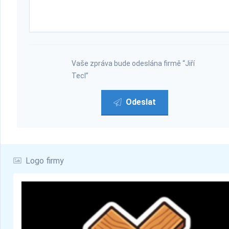
Vaše zpráva bude odeslána firmě “Jiří
Tecl”
Odeslat
Logo firmy