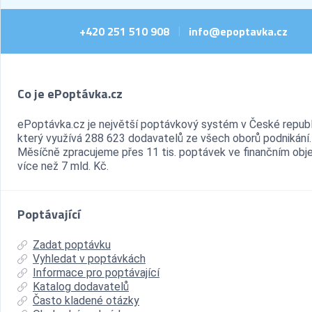
+420 251 510 908
info@epoptavka.cz
|
Co je ePoptávka.cz
ePoptávka.cz je největší poptávkový systém v České republ
který využívá 288 623 dodavatelů ze všech oborů podnikání.
Měsíčně zpracujeme přes 11 tis. poptávek ve finančním ob
více než 7 mld. Kč.
Poptávající
Zadat poptávku
Vyhledat v poptávkách
Informace pro poptávající
Katalog dodavatelů
Často kladené otázky