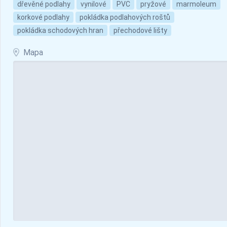
dřevěné podlahy
vynilové
PVC
pryžové
marmoleum
korkové podlahy
pokládka podlahových roštů
pokládka schodových hran
přechodové lišty
Mapa