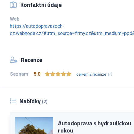
Kontaktní údaje
Web
https://autodopravazoch-
cz.webnode.cz/#utm_source=firmy.cz&utm_medium=ppd
Recenze
Seznam
5.0
celkem 2 recenze
Nabídky
(2)
Autodoprava s hydraulickou
rukou