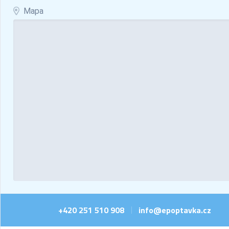
Mapa
+420 251 510 908
info@epoptavka.cz
|