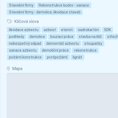
Stavební firmy
Rekonstrukce budov - sanace
Stavební firmy - demolice, likvidace staveb
Klíčová slova
likvidace azbestu
azbest
eternit
sadrokartón
SDK
podhledy
demolice
bourací práce
stavba na klíč
střec
nebezpečný odpad
demontáž azbestu
stoupačky
sanace azbestu
demoliční práce
rekonstrukce
požární konstrukce
protipožární
lignát
Mapa