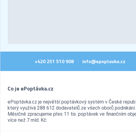
+420 251 510 908
info@epoptavka.cz
|
Co je ePoptávka.cz
ePoptávka.cz je největší poptávkový systém v České republ
který využívá 288 612 dodavatelů ze všech oborů podnikání.
Měsíčně zpracujeme přes 11 tis. poptávek ve finančním ob
více než 7 mld. Kč.