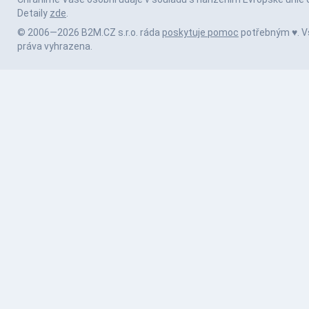
Detaily
zde
.
© 2006—2026 B2M.CZ s.r.o. ráda
poskytuje pomoc
potřebným ♥️. 
práva vyhrazena.