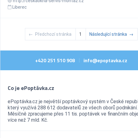
http://ceskaokna-servis-montaz.cz
Liberec
←
Předchozí stránka
1
Následující stránka
→
+420 251 510 908
info@epoptavka.cz
|
Co je ePoptávka.cz
ePoptávka.cz je největší poptávkový systém v České republ
který využívá 288 612 dodavatelů ze všech oborů podnikání.
Měsíčně zpracujeme přes 11 tis. poptávek ve finančním ob
více než 7 mld. Kč.