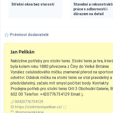
Střešní okna bez starostí
Stavební a rekonstrukč
práce s odborností i
důrazem na detail
Prémioví dodavatelé
Jan Pelikán
Nabízíme potřeby pro stolní tenis. Stolní tenis je hra, kter
byla kolem roku 1880 přivezena z Číny do Velké Británie.
Vynález celuloidového míčku znamenal přerod na sportov
odvětví. Odskok míčku na stolní tenis se stal pravidelný a
předvídatelný, začalo mít smysl počítat body. Kontakty
Prodejna potřeb pro stolní tenis Orlí 3 Obchodní Galerie, 
602 00 Telefon: +420776734129 Email: j...
00420776734129
https://stolnitenispelikan.cz/
Jihomoravský kraj