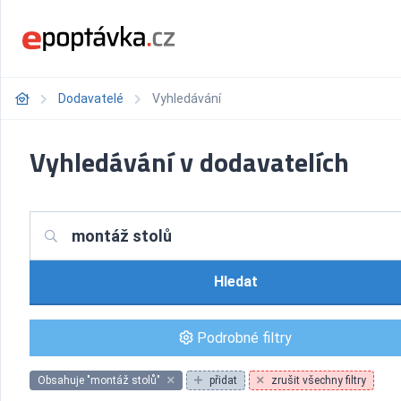
Dodavatelé
Vyhledávání
Vyhledávání v dodavatelích
Hledat
Podrobné filtry
Obsahuje "montáž stolů"
přidat
zrušit všechny filtry