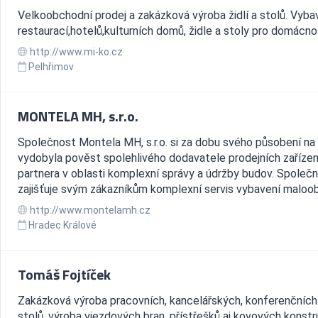
Velkoobchodní prodej a zakázková výroba židlí a stolů. Vyba
restaurací,hotelů,kulturních domů, židle a stoly pro domácno
http://www.mi-ko.cz
Pelhřimov
MONTELA MH, s.r.o.
Společnost Montela MH, s.r.o. si za dobu svého působení na 
vydobyla pověst spolehlivého dodavatele prodejních zařízen
partnera v oblasti komplexní správy a údržby budov. Společ
zajišťuje svým zákazníkům komplexní servis vybavení maloob
http://www.montelamh.cz
Hradec Králové
Tomáš Fojtíček
Zakázková výroba pracovních, kancelářských, konferenčních 
stolů, výroba vjezdových bran, přístřešků aj kovových konstr