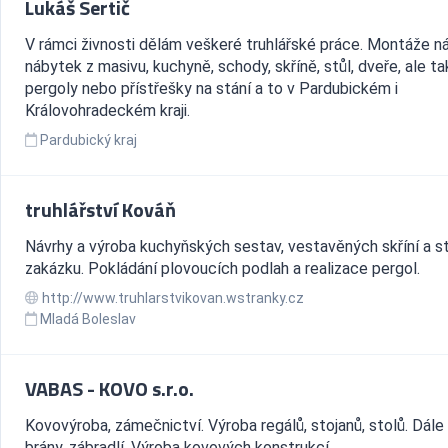
Lukáš Sertič
V rámci živnosti dělám veškeré truhlářské práce. Montáže n
nábytek z masivu, kuchyně, schody, skříně, stůl, dveře, ale t
pergoly nebo přístřešky na stání a to v Pardubickém i
Královohradeckém kraji.
Pardubický kraj
truhlářství Kováň
Návrhy a výroba kuchyňských sestav, vestavěných skříní a st
zakázku. Pokládání plovoucích podlah a realizace pergol.
http://www.truhlarstvikovan.wstranky.cz
Mladá Boleslav
VABAS - KOVO s.r.o.
Kovovýroba, zámečnictví. Výroba regálů, stojanů, stolů. Dále 
brány, zábradlí. Výroba kovových konstrukcí.