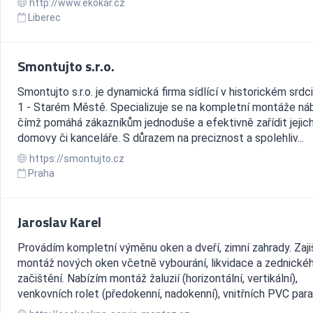
http://www.ekokar.cz
Liberec
Smontujto s.r.o.
Smontujto s.r.o. je dynamická firma sídlící v historickém srdc
1 - Starém Městě. Specializuje se na kompletní montáže ná
čímž pomáhá zákazníkům jednoduše a efektivně zařídit jejic
domovy či kanceláře. S důrazem na preciznost a spolehliv...
https://smontujto.cz
Praha
Jaroslav Karel
Provádím kompletní výměnu oken a dveří, zimní zahrady. Zajiš
montáž nových oken včetně vybourání, likvidace a zednické
začištění. Nabízím montáž žaluzií (horizontální, vertikální),
venkovních rolet (předokenní, nadokenní), vnitřních PVC parap