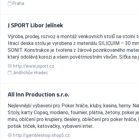
Praha
J SPORT Libor Jelínek
Výroba, prodej, rozvoz a montáž venkovních stolů na stolní t
Hrací deska stolu je vyrobena z materiálu SILICUIM – 30 m
SONIT. Konstrukce je tvořena z žárově pozinkovaného materi
který odolává korozi a všem povětrnostním vlivům. Síťka na je
http://www.jsport.cz
Jindřichův Hradec
All Inn Production s.r.o.
Nejlevnější vybavení pro Poker hráče, kluby, kasina, herny. N
Stoly, karty Copaq, modiano, fournier, plátna, žetony, poker j
míru, oblčení pro krupiery, dealery, oblečení pro poker hráče,
potisk triček, katovačky, vybavení inter...
http://gambleshop.shop5.cz