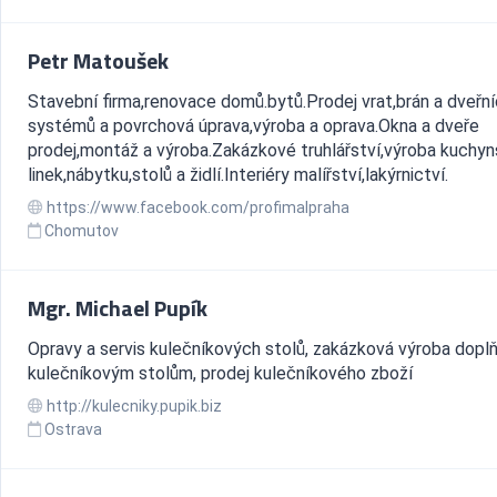
Petr Matoušek
Stavební firma,renovace domů.bytů.Prodej vrat,brán a dveřn
systémů a povrchová úprava,výroba a oprava.Okna a dveře
prodej,montáž a výroba.Zakázkové truhlářství,výroba kuchy
linek,nábytku,stolů a židlí.Interiéry malířství,lakýrnictví.
https://www.facebook.com/profimalpraha
Chomutov
Mgr. Michael Pupík
Opravy a servis kulečníkových stolů, zakázková výroba dopl
kulečníkovým stolům, prodej kulečníkového zboží
http://kulecniky.pupik.biz
Ostrava