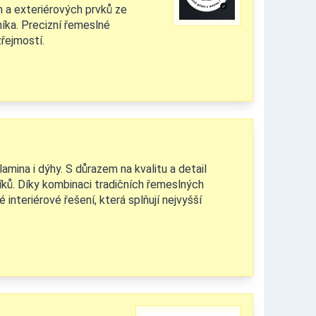
ch a exteriérových prvků ze
íka. Precizní řemeslné
zřejmostí.
amina i dýhy. S důrazem na kvalitu a detail
íků. Díky kombinaci tradičních řemeslných
interiérové řešení, která splňují nejvyšší