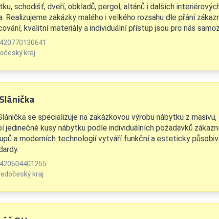
ku, schodišť, dveří, obkladů, pergol, altánů i dalších interiérový
a. Realizujeme zakázky malého i velkého rozsahu dle přání zákazn
ování, kvalitní materiály a individuální přístup jsou pro nás samo
420770130641
očeský kraj
 Slánička
Slánička se specializuje na zakázkovou výrobu nábytku z masivu, l
bí jedinečné kusy nábytku podle individuálních požadavků zákazn
upů a moderních technologií vytváří funkční a esteticky působivé 
dardy.
420604401255
ředočeský kraj