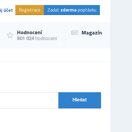
Registrace
Zadat
zdarma
poptávku
j účet
Hodnocení
Magazín
801 024
hodnocení
Hledat