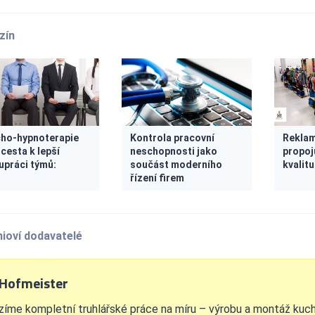
zín
ho-hypnoterapie
Kontrola pracovní
Reklam
 cesta k lepší
neschopnosti jako
propoj
upráci týmů:
součást moderního
kvalitu
řízení firem
ioví dodavatelé
 Hofmeister
zíme kompletní truhlářské práce na míru – výrobu a montáž kuchy