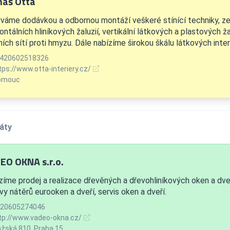
áš Otta
váme dodávkou a odbornou montáží veškeré stínící techniky, ze
ontálních hliníkových žaluzií, vertikální látkových a plastových ža
ích sítí proti hmyzu. Dále nabízíme širokou škálu látkových interi
420602518326
tps://www.otta-interiery.cz/
omouc
áty
EO OKNA s.r.o.
zíme prodej a realizace dřevěných a dřevohliníkových oken a dveří
y nátěrů eurooken a dveří, servis oken a dveří.
20605274046
tp://www.vadeo-okna.cz/
žská 810, Praha 15