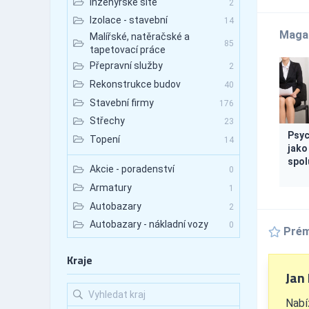
Inženýrské sítě
2
Izolace - stavební
14
Maga
Malířské, natěračské a
85
tapetovací práce
Přepravní služby
2
Rekonstrukce budov
40
Stavební firmy
176
Střechy
23
Psyc
Topení
14
jako
spol
Akcie - poradenství
0
Armatury
1
Autobazary
2
Autobazary - nákladní vozy
0
Prém
Autobazary - osobní vozy
0
Kraje
Autobazary - užitkové vozy
0
Jan
Autobusová doprava
0
Autobusová doprava -
Nabí
0
mezinárodní