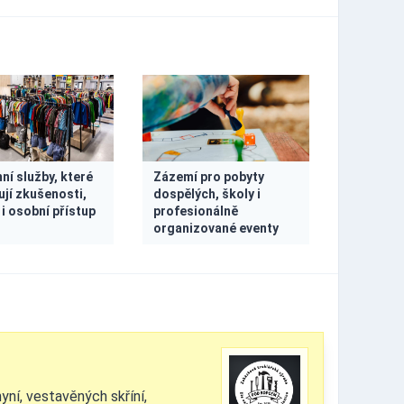
ní služby, které
Zázemí pro pobyty
ují zkušenosti,
dospělých, školy i
 i osobní přístup
profesionálně
organizované eventy
ní, vestavěných skříní,