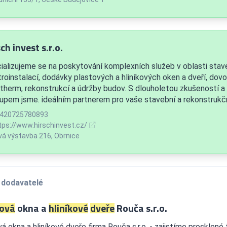
ch invest s.r.o.
ializujeme se na poskytování komplexních služeb v oblasti stave
troinstalací, dodávky plastových a hliníkových oken a dveří, dov
therm, rekonstrukcí a údržby budov. S dlouholetou zkušeností a
tupem jsme. ideálním partnerem pro vaše stavební a rekonstrukčn
420725780893
tps://www.hirschinvest.cz/
á výstavba 216, Obrnice
 dodavatelé
ková
okna a
hliníkové
dveře
Rouča s.r.o.
vá okna a hliníkové dveře firma Rouča s.r.o. - zajistíme prosklené