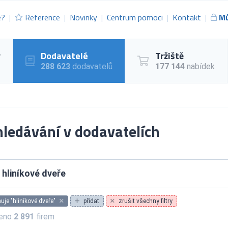
e?
Reference
Novinky
Centrum pomoci
Kontakt
Mů
y
Dodavatelé
Tržiště
288 623
dodavatelů
177 144
nabídek
ledávání v dodavatelích
je "hliníkové dveře"
přidat
zrušit všechny filtry
zeno
2 891
firem