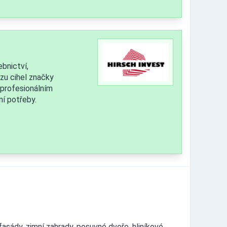
bnictví,
ozu cihel značky
 profesionálním
í potřeby.
 fasády, zimní zahrady, posuvné dveře, hliníkové