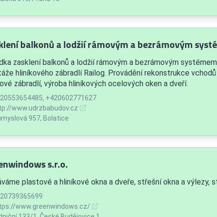
klení balkonů a lodžií rámovým a bezrámovým sys
dka zasklení balkonů a lodžií rámovým a bezrámovým systémem
áže hliníkového zábradlí Railog. Provádění rekonstrukce vchod
ové zábradlí, výroba hliníkových ocelových oken a dveří.
20553654485, +420602771627
tp://www.udrzbabudov.cz
myslová 957, Bolatice
enwindows s.r.o.
váme plastové a hliníkové okna a dveře, střešní okna a výlezy, st
20739365699
tps://www.greenwindows.cz/
niční 133/1, České Budějovice 1