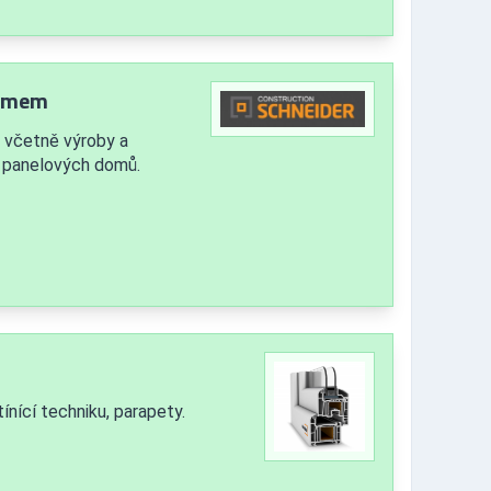
témem
 včetně výroby a
ů panelových domů.
ínící techniku, parapety.