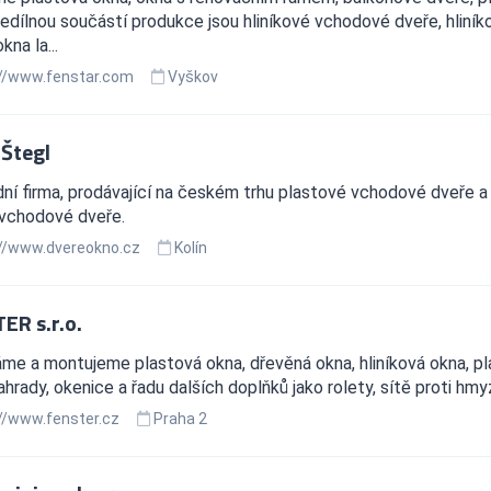
edílnou součástí produkce jsou hliníkové vchodové dveře, hliníko
kna la...
//www.fenstar.com
Vyškov
 Štegl
í firma, prodávající na českém trhu plastové vchodové dveře a
 vchodové dveře.
//www.dvereokno.cz
Kolín
ER s.r.o.
e a montujeme plastová okna, dřevěná okna, hliníková okna, pla
ahrady, okenice a řadu dalších doplňků jako rolety, sítě proti hmy
//www.fenster.cz
Praha 2