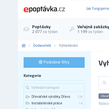
Jak fungujem
Poptávky
Veřejné zakázk
2 077
za týden
1 199
za týden
Dodavatelé
Vyhledávání
Vyh
Podrobné filtry
Kategorie
Obsahu
Dřevařské výrobky, Dřevo
126
Nale
Instalatérské práce
14