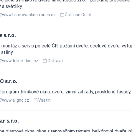
 a světlíky.
//www.hlinikovaokna-rouca.cz
Ústí nad Orlicí
e s.r.o.
 montáž a servis po celé ČR: požární dveře, ocelové dveře, vstupn
 stěny.
//www.triline-door.cz
Ostrava
 s.r.o.
 program: hliníkové okna, dveře, zimní zahrady, prosklené fasády
//www.aligno.cz
Vsetín
r s.r.o.
me plastová okna, okna s renovačním rámem, balkónové dveře, 