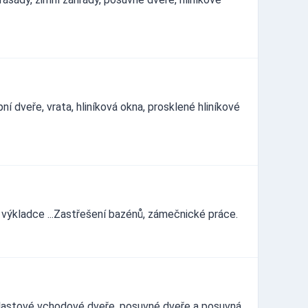
í dveře, vrata, hliníková okna, prosklené hliníkové
, výkladce ...Zastřešení bazénů, zámečnické práce.
plastové vchodové dveře, posuvné dveře a posuvná