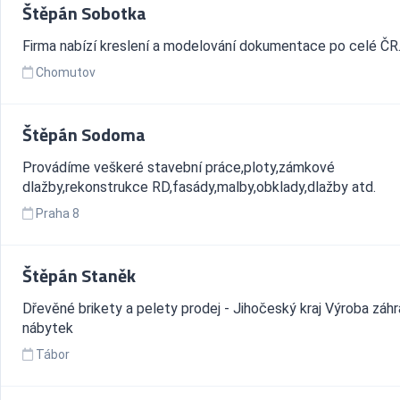
Štěpán Sobotka
Firma nabízí kreslení a modelování dokumentace po celé ČR
Chomutov
Štěpán Sodoma
Provádíme veškeré stavební práce,ploty,zámkové
dlažby,rekonstrukce RD,fasády,malby,obklady,dlažby atd.
Praha 8
Štěpán Staněk
Dřevěné brikety a pelety prodej - Jihočeský kraj Výroba záhr
nábytek
Tábor