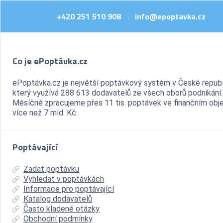
+420 251 510 908
info@epoptavka.cz
|
Co je ePoptávka.cz
ePoptávka.cz je největší poptávkový systém v České republ
který využívá 288 613 dodavatelů ze všech oborů podnikání.
Měsíčně zpracujeme přes 11 tis. poptávek ve finančním ob
více než 7 mld. Kč.
Poptávající
Zadat poptávku
Vyhledat v poptávkách
Informace pro poptávající
Katalog dodavatelů
Často kladené otázky
Obchodní podmínky