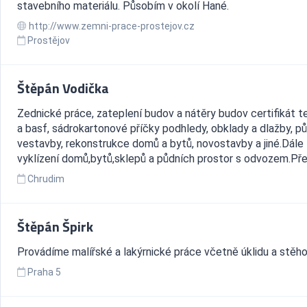
stavebního materiálu. Působím v okolí Hané.
http://www.zemni-prace-prostejov.cz
Prostějov
Štěpán Vodička
Zednické práce, zateplení budov a nátěry budov certifikát t
a basf, sádrokartonové příčky podhledy, obklady a dlažby, pů
vestavby, rekonstrukce domů a bytů, novostavby a jiné.Dále
vyklízení domů,bytů,sklepů a půdních prostor s odvozem.Přep
Chrudim
Štěpán Špirk
Provádíme malířské a lakýrnické práce včetně úklidu a stěho
Praha 5