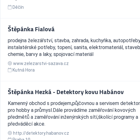
Děčín
Štěpánka Fialová
prodejna železářství, stavba, zahrada, kuchyňka, autopotřeby
instalatérské potřeby, topení, sanita, elektromateriál, staveb
chemie, barvy a laky, spojovací materiál
www.zelezarstvi-sazava.cz
Kutná Hora
Štěpánka Hezká - Detektory kovu Habánov
Kamenný obchod s prodejem,půjčovnou a servisem detektor
pro hobby a průmysl.Dále provádíme zaměřování kovových
předmětů a zaměřování inženýrských sítí,školící programy a
předváděcí akce.
http://detektory.habanov.cz
Praha 10