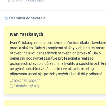
Nalezeno
99 897
firem
Prémioví dodavatelé
Ivan Yatskanych
Ivan Yatskanych se specializuje na širokou škálu stavební
prací a služeb. Nabízí komplexní služby v oblasti rekonstru
staveb "na klíč" a rozsáhlých stavebních projektů. Jako
generální dodavatel zajišťuje profesionální realizaci
pozemních staveb s důrazem na kvalitu a spolehlivost. Fi
se pyšní bohatými zkušenostmi ve stavebnictví a je
připravena uspokojit potřeby svých klientů díky odborné...
00420601332693
Středočeský kraj