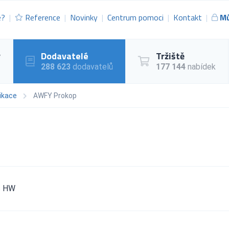
e?
Reference
Novinky
Centrum pomoci
Kontakt
Mů
y
Dodavatelé
Tržiště
288 623
dodavatelů
177 144
nabídek
ikace
AWFY Prokop
is HW