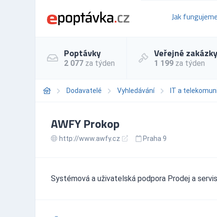
Jak fungujem
Poptávky
Veřejné zakázk
2 077
za týden
1 199
za týden
Dodavatelé
Vyhledávání
IT a telekomun
AWFY Prokop
http://www.awfy.cz
Praha 9
Systémová a uživatelská podpora Prodej a serv