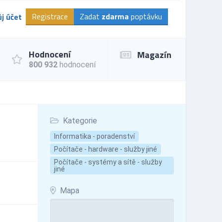
Registrace
Zadat
zdarma
poptávku
j účet
Hodnocení
Magazín
800 932
hodnocení
Kategorie
Informatika - poradenství
Počítače - hardware - služby jiné
Počítače - systémy a sítě - služby
jiné
Mapa