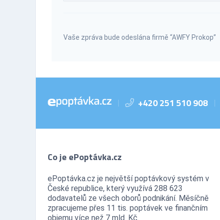
Vaše zpráva bude odeslána firmě “AWFY Prokop”
+420 251 510 908
|
|
Co je ePoptávka.cz
ePoptávka.cz je největší poptávkový systém v
České republice, který využívá 288 623
dodavatelů ze všech oborů podnikání. Měsíčně
zpracujeme přes 11 tis. poptávek ve finančním
objemu více než 7 mld. Kč.