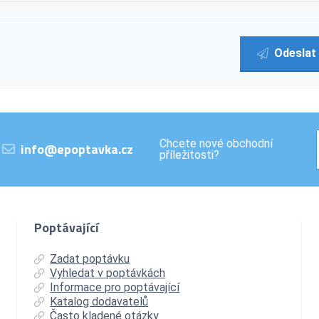
Odeslat
Chcete nové obchodní
info@epoptavka.cz
příležitosti?
Poptávající
Zadat poptávku
Vyhledat v poptávkách
Informace pro poptávající
Katalog dodavatelů
Často kladené otázky