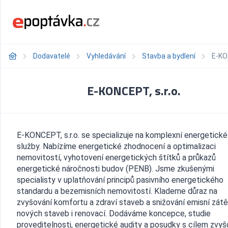
Dodavatelé
Vyhledávání
Stavba a bydlení
E-KO
E-KONCEPT, s.r.o.
E-KONCEPT, s.r.o. se specializuje na komplexní energetické
služby. Nabízíme energetické zhodnocení a optimalizaci
nemovitostí, vyhotovení energetických štítků a průkazů
energetické náročnosti budov (PENB). Jsme zkušenými
specialisty v uplatňování principů pasivního energetického
standardu a bezemisních nemovitostí. Klademe důraz na
zvyšování komfortu a zdraví staveb a snižování emisní zát
nových staveb i renovací. Dodáváme koncepce, studie
proveditelnosti, energetické audity a posudky s cílem zvy