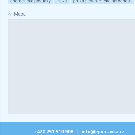
energetické posudky
PENB
průkaz energetické náročnost
Mapa
+420 251 510 908
info@epoptavka.cz
|