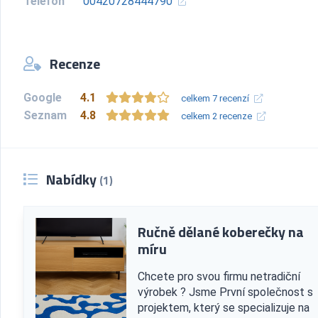
Telefon
00420728444790
Recenze
Google
4.1
celkem 7 recenzí
Seznam
4.8
celkem 2 recenze
Nabídky
(1)
Ručně dělané koberečky na
míru
Chcete pro svou firmu netradiční
výrobek ? Jsme První společnost s
projektem, který se specializuje na