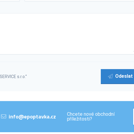
Odeslat
ERVICE s.r.o.”
Chcete nové obchodní
info@epoptavka.cz
příležitosti?