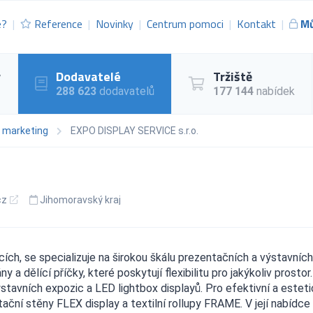
e?
Reference
Novinky
Centrum pomoci
Kontakt
Mů
y
Dodavatelé
Tržiště
288 623
dodavatelů
177 144
nabídek
a marketing
EXPO DISPLAY SERVICE s.r.o.
cz
Jihomoravský kraj
ch, se specializuje na širokou škálu prezentačních a výstavních
 a dělící příčky, které poskytují flexibilitu pro jakýkoliv prostor.
tavních expozic a LED lightbox displayů. Pro efektivní a estet
ační stěny FLEX display a textilní rollupy FRAME. V její nabídce