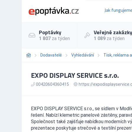
Jak fungujem
Poptávky
Veřejné zakázk
1 807
za týden
1 089
za týden
Dodavatelé
Vyhledávání
Tisk, reklama 
EXPO DISPLAY SERVICE s.r.o.
00420604360415
https://expodisplayservice.
EXPO DISPLAY SERVICE s.r.o., se sídlem v Modřicí
řešení. Nabízí klemetric panelové zástěny, paravány
Společnost také zajišťuje nabídkou moderních výs
prezentace poskytuje strečové a textilní prezent