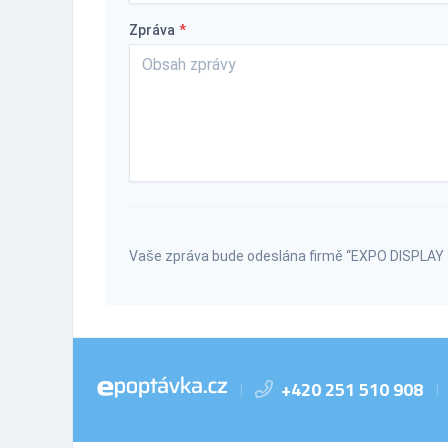
Zpráva
*
Vaše zpráva bude odeslána firmě “EXPO DISPLAY S
+420 251 510 908
|
|