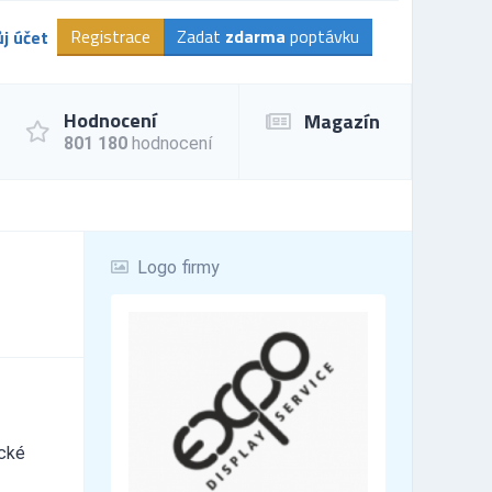
Registrace
Zadat
zdarma
poptávku
j účet
Hodnocení
Magazín
801 180
hodnocení
Logo firmy
ické