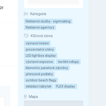
gy.
Kategorie
Reklamní služby - signmaking
Reklamní agentury
Klíčová slova
výstavní řešení
prezentační stěny
LED lightbox display
výstavní expozice
textilní rollupy
klemetric panelové zástěny
přenosné podlahy
outdoor beach flagy
skládací nábytek
FLEX display.
Mapa