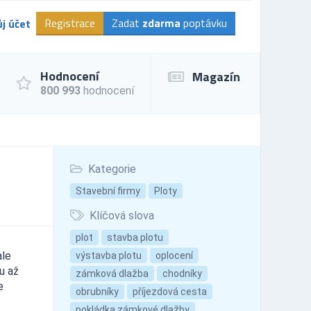
Registrace
Zadat
zdarma
poptávku
j účet
Hodnocení
Magazín
800 993
hodnocení
Kategorie
Stavební firmy
Ploty
Klíčová slova
plot
stavba plotu
ale
výstavba plotu
oplocení
u až
zámková dlažba
chodníky
e
obrubníky
příjezdová cesta
pokládka zámkové dlažby