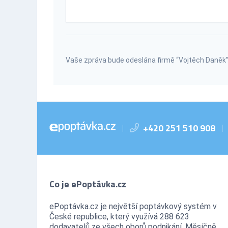
Vaše zpráva bude odeslána firmě “Vojtěch Daněk
+420 251 510 908
|
|
Co je ePoptávka.cz
ePoptávka.cz je největší poptávkový systém v
České republice, který využívá 288 623
dodavatelů ze všech oborů podnikání. Měsíčně