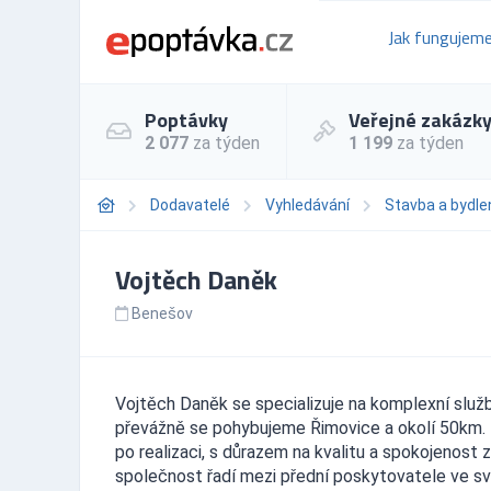
Jak fungujem
Poptávky
Veřejné zakázk
2 077
za týden
1 199
za týden
Dodavatelé
Vyhledávání
Stavba a bydle
Vojtěch Daněk
Benešov
Vojtěch Daněk se specializuje na komplexní služb
převážně se pohybujeme Řimovice a okolí 50km. F
po realizaci, s důrazem na kvalitu a spokojenost
společnost řadí mezi přední poskytovatele ve s