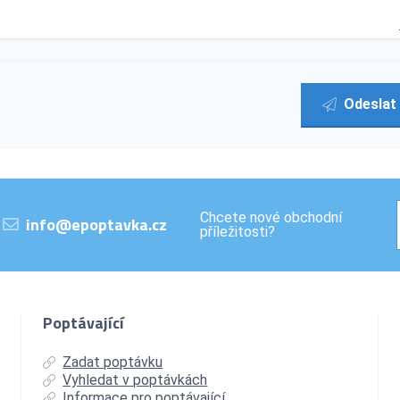
Odeslat
”
Chcete nové obchodní
info@epoptavka.cz
příležitosti?
Poptávající
Zadat poptávku
Vyhledat v poptávkách
Informace pro poptávající