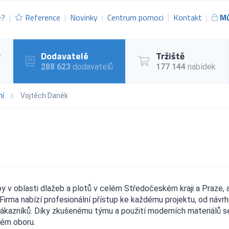
e?
Reference
Novinky
Centrum pomoci
Kontakt
Mů
y
Dodavatelé
Tržiště
288 623
dodavatelů
177 144
nabídek
ní
Vojtěch Daněk
y v oblasti dlažeb a plotů v celém Středočeském kraji a Praze, 
irma nabízí profesionální přístup ke každému projektu, od návrh
 zákazníků. Díky zkušenému týmu a použití moderních materiálů s
vém oboru.